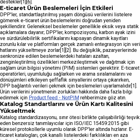
destekler[1][6].
E-ticaret Ürün Beslemeleri İçin Etkileri
DPP'ler, standartlaştırılmış yaşam döngüsü verilerini listelere
gömerek e-ticaret ürün beslemelerini doğrudan yeniden
şekillendirir. Geleneksel beslemeler genellikle eksik veya statik
açıklamalara dayanır; DPP'ler, kompozisyonu, karbon ayak izini
ve sürdürülebilirlik sertifikalarını kapsayan dinamik kayıtları
zorunlu kılar ve platformları gerçek zamanlı entegrasyon için veri
hatlarını yükseltmeye zorlar[1][2]. Bu değişiklik, pazaryerlerinde
senkronize edilen beslemelerdeki hataları azaltan,
zenginleştirilmiş özellikleri merkezileştirmek ve dağıtmak için
sağlam ürün bilgisi yönetimi (PIM) sistemleri gerektirir. E-ticaret
operatörleri, uyumluluğu sağlarken ve arama sıralamalarını ve
dönüşümleri etkileyen şeffaflık sinyallerini ortaya çıkarırken,
DPP bağlantılı verileri çekmek için beslemeleri uyarlamalıdır[1].
Ürün verilerini yönetmenin zorlukları hakkında daha fazla bilgi
edinmek için
Product feed - NotPIM
rehberimize göz atın.
Katalog Standartlarını ve Ürün Kartı Kalitesini
Yükseltmek
Katalog standardizasyonu, sınır ötesi birlikte çalışabilirliği teşvik
eden benzersiz tanımlayıcılar için ISO/IEC 15459:2015 gibi
küresel protokollerle uyumlu olarak DPP'ler altında hızlanır. E-
ticaret katalogları, çok kanallı listelerdeki farklılıkları en aza