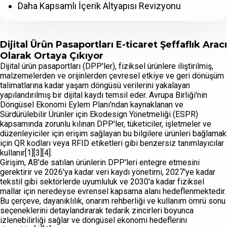
Daha Kapsamlı İçerik Altyapısı Revizyonu
Dijital Ürün Pasaportları E-ticaret Şeffaflık Aracı
Olarak Ortaya Çıkıyor
Dijital ürün pasaportları (DPP'ler), fiziksel ürünlere iliştirilmiş,
malzemelerden ve orijinlerden çevresel etkiye ve geri dönüşüm
talimatlarına kadar yaşam döngüsü verilerini yakalayan
yapılandırılmış bir dijital kaydı temsil eder. Avrupa Birliği'nin
Döngüsel Ekonomi Eylem Planı'ndan kaynaklanan ve
Sürdürülebilir Ürünler için Ekodesign Yönetmeliği (ESPR)
kapsamında zorunlu kılınan DPP'ler, tüketiciler, işletmeler ve
düzenleyiciler için erişim sağlayan bu bilgilere ürünleri bağlamak
için QR kodları veya RFID etiketleri gibi benzersiz tanımlayıcılar
kullanır[1][3][4].
Girişim, AB'de satılan ürünlerin DPP'leri entegre etmesini
gerektirir ve 2026'ya kadar veri kaydı yönetimi, 2027'ye kadar
tekstil gibi sektörlerde uyumluluk ve 2030'a kadar fiziksel
mallar için neredeyse evrensel kapsama alanı hedeflenmektedir.
Bu çerçeve, dayanıklılık, onarım rehberliği ve kullanım ömrü sonu
seçeneklerini detaylandırarak tedarik zincirleri boyunca
izlenebilirliği sağlar ve döngüsel ekonomi hedeflerini