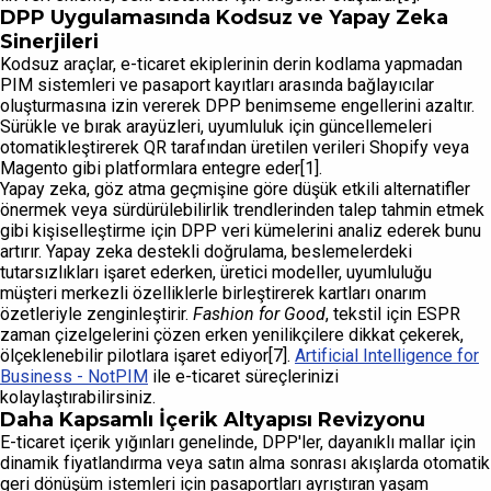
DPP Uygulamasında Kodsuz ve Yapay Zeka
Sinerjileri
Kodsuz araçlar, e-ticaret ekiplerinin derin kodlama yapmadan
PIM sistemleri ve pasaport kayıtları arasında bağlayıcılar
oluşturmasına izin vererek DPP benimseme engellerini azaltır.
Sürükle ve bırak arayüzleri, uyumluluk için güncellemeleri
otomatikleştirerek QR tarafından üretilen verileri Shopify veya
Magento gibi platformlara entegre eder[1].
Yapay zeka, göz atma geçmişine göre düşük etkili alternatifler
önermek veya sürdürülebilirlik trendlerinden talep tahmin etmek
gibi kişiselleştirme için DPP veri kümelerini analiz ederek bunu
artırır. Yapay zeka destekli doğrulama, beslemelerdeki
tutarsızlıkları işaret ederken, üretici modeller, uyumluluğu
müşteri merkezli özelliklerle birleştirerek kartları onarım
özetleriyle zenginleştirir.
Fashion for Good
, tekstil için ESPR
zaman çizelgelerini çözen erken yenilikçilere dikkat çekerek,
ölçeklenebilir pilotlara işaret ediyor[7].
Artificial Intelligence for
Business - NotPIM
ile e-ticaret süreçlerinizi
kolaylaştırabilirsiniz.
Daha Kapsamlı İçerik Altyapısı Revizyonu
E-ticaret içerik yığınları genelinde, DPP'ler, dayanıklı mallar için
dinamik fiyatlandırma veya satın alma sonrası akışlarda otomatik
geri dönüşüm istemleri için pasaportları ayrıştıran yaşam