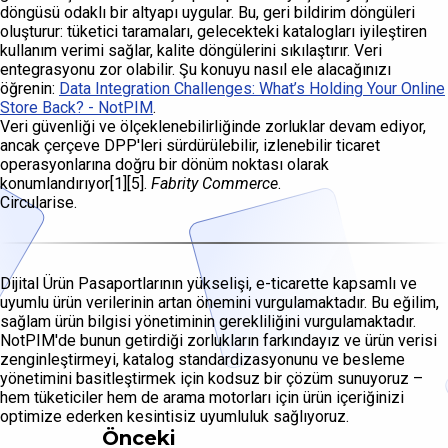
döngüsü odaklı bir altyapı uygular. Bu, geri bildirim döngüleri
oluşturur: tüketici taramaları, gelecekteki katalogları iyileştiren
kullanım verimi sağlar, kalite döngülerini sıkılaştırır. Veri
entegrasyonu zor olabilir. Şu konuyu nasıl ele alacağınızı
öğrenin:
Data Integration Challenges: What’s Holding Your Online
Store Back? - NotPIM
.
Veri güvenliği ve ölçeklenebilirliğinde zorluklar devam ediyor,
ancak çerçeve DPP'leri sürdürülebilir, izlenebilir ticaret
operasyonlarına doğru bir dönüm noktası olarak
konumlandırıyor[1][5].
Fabrity Commerce
.
Circularise.
Dijital Ürün Pasaportlarının yükselişi, e-ticarette kapsamlı ve
uyumlu ürün verilerinin artan önemini vurgulamaktadır. Bu eğilim,
sağlam ürün bilgisi yönetiminin gerekliliğini vurgulamaktadır.
NotPIM'de bunun getirdiği zorlukların farkındayız ve ürün verisi
zenginleştirmeyi, katalog standardizasyonunu ve besleme
yönetimini basitleştirmek için kodsuz bir çözüm sunuyoruz –
hem tüketiciler hem de arama motorları için ürün içeriğinizi
optimize ederken kesintisiz uyumluluk sağlıyoruz.
Önceki