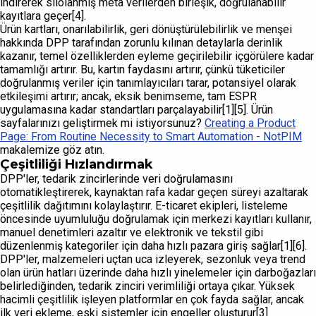
indirerek silolanmış meta verilerden birleşik, doğrulanabilir
kayıtlara geçer[4].
Ürün kartları, onarılabilirlik, geri dönüştürülebilirlik ve menşei
hakkında DPP tarafından zorunlu kılınan detaylarla derinlik
kazanır, temel özelliklerden eyleme geçirilebilir içgörülere kadar
tamamlığı artırır. Bu, kartın faydasını artırır, çünkü tüketiciler
doğrulanmış veriler için tanımlayıcıları tarar, potansiyel olarak
etkileşimi artırır; ancak, eksik benimseme, tam ESPR
uygulamasına kadar standartları parçalayabilir[1][5]. Ürün
sayfalarınızı geliştirmek mi istiyorsunuz?
Creating a Product
Page: From Routine Necessity to Smart Automation - NotPIM
makalemize göz atın.
Çeşitliliği Hızlandırmak
DPP'ler, tedarik zincirlerinde veri doğrulamasını
otomatikleştirerek, kaynaktan rafa kadar geçen süreyi azaltarak
çeşitlilik dağıtımını kolaylaştırır. E-ticaret ekipleri, listeleme
öncesinde uyumluluğu doğrulamak için merkezi kayıtları kullanır,
manuel denetimleri azaltır ve elektronik ve tekstil gibi
düzenlenmiş kategoriler için daha hızlı pazara giriş sağlar[1][6].
DPP'ler, malzemeleri uçtan uca izleyerek, sezonluk veya trend
olan ürün hatları üzerinde daha hızlı yinelemeler için darboğazları
belirlediğinden, tedarik zinciri verimliliği ortaya çıkar. Yüksek
hacimli çeşitlilik işleyen platformlar en çok fayda sağlar, ancak
ilk veri ekleme, eski sistemler için engeller oluşturur[3].