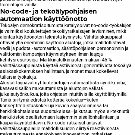
toimintojen välillä.
No-code- ja tekoälypohjaisen
automaation käyttöönotto
Tekoälyn demokratisoitumista katalysoivat no-code-työkalujen
ja valmiiksi koulutettujen tekoälyratkaisujen leviäminen, mikä
alentaa käyttöönoton teknistä kynnystä. Vähittäiskauppiaat
ottavat yhä enemmän käyttöön alustoja, jotka mahdollistavat
vedä ja pudota -automaation, sääntöpohjaisen personoinnin ja
välittömän kampanjan käynnistyksen ilman laajoja
kehitysresursseja. Markkinatutkimusten mukaan 45 %
vähittäiskauppiaista käyttää aktiivisesti generatiivista tekoälyä
asiakaskokemuksen hallintaan, ja monet muut kokeilevat
tällaisia työkaluja.
Alustat tarjoavat nyt tuotetietojen automaattista syndikointia,
kanavasisällön mukauttamista ja alustojen välistä
julkaisutyönkulkua, joita ohjataan intuitiivisilla käyttöliittymillä.
Tämä siirtymä edistää ketterää kokeilua—kuten
konseptitodistuskokeiluja kuvien analysoinnissa tai
henkilökohtaisissa suosituksissa—ja kutsuu myös ei-teknistä
henkilöstöä osallistumaan laajemmin sisällönhallintaan ja
kaupankäyntitehtäviin. No-code-ratkaisut antavat
vähittäiskauppiaille mahdollisuuden siirtyä reaktiivisesta
mukautumisesta ennakoivaan innovaatioon, ratkaisten