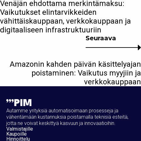
Venäjän ehdottama merkintämaksu:
Vaikutukset elintarvikkeiden
vähittäiskauppaan, verkkokauppaan ja
digitaaliseen infrastruktuuriin
Seuraava
Amazonin kahden päivän käsittelyajan
poistaminen: Vaikutus myyjiin ja
verkkokauppaan
Autamme yrityksiä automatisoimaan prosesseja ja
vähentämään kustannuksia poistamalla teknisiä esteitä,
jotta ne voivat keskittyä kasvuun ja innovaatioihin.
Valmistajille
Kaupoille
Hinnoittelu