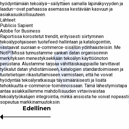
hyödyntämään tekoälyä—säilyttäen samalla läpinäkyvyyden ja
laadun—ovat parhaassa asemassa kestävään kasvuun ja
asiakasuskollisuuteen.
Lähteet:
Publicis Sapient
Adobe for Business
Raportissa korostetut trendit, erityisesti siirtyminen
tekoälypohjaiseen tuotefeed-hallintaan ja katalogointiin,
vastaavat suoraan e-commerce-sisällön ydinhaasteisiin. Me
NotPIMissä tunnustamme vankan datan organisoinnin
merkityksen menestyksekkään tekoälyn käyttöönoton
perustana. Alustamme tarjoaa vähittäiskauppiaille tarvittavat
työkalut datan yhdistämiseen, katalogien standardoimiseen ja
tuotetietojen rikastuttamiseen varmistaen, että he voivat
hyödyntää tekoälyratkaisuja täysimääräisesti ja lisätä
tehokkuutta e-commerce-toiminnoissaan. Tämä lähestymistapa
antaa asiakkaillemme mahdollisuuden virtaviivaistaa
tekoälytyökalujen integrointia, minkä ansiosta he voivat nopeasti
sopeutua markkinamuutoksiin.
Edellinen