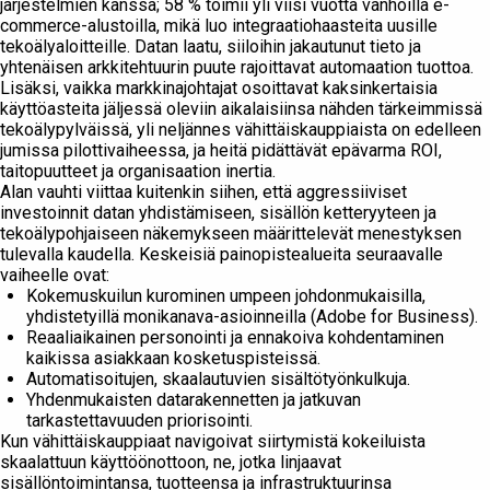
järjestelmien kanssa; 58 % toimii yli viisi vuotta vanhoilla e-
commerce-alustoilla, mikä luo integraatiohaasteita uusille
tekoälyaloitteille. Datan laatu, siiloihin jakautunut tieto ja
yhtenäisen arkkitehtuurin puute rajoittavat automaation tuottoa.
Lisäksi, vaikka markkinajohtajat osoittavat kaksinkertaisia ​​
käyttöasteita jäljessä oleviin aikalaisiinsa nähden tärkeimmissä
tekoälypylväissä, yli neljännes vähittäiskauppiaista on edelleen
jumissa pilottivaiheessa, ja heitä pidättävät epävarma ROI,
taitopuutteet ja organisaation inertia.
Alan vauhti viittaa kuitenkin siihen, että aggressiiviset
investoinnit datan yhdistämiseen, sisällön ketteryyteen ja
tekoälypohjaiseen näkemykseen määrittelevät menestyksen
tulevalla kaudella. Keskeisiä painopistealueita seuraavalle
vaiheelle ovat:
Kokemuskuilun kurominen umpeen johdonmukaisilla,
yhdistetyillä monikanava-asioinneilla (Adobe for Business).
Reaaliaikainen personointi ja ennakoiva kohdentaminen
kaikissa asiakkaan kosketuspisteissä.
Automatisoitujen, skaalautuvien sisältötyönkulkuja.
Yhdenmukaisten datarakennetten ja jatkuvan
tarkastettavuuden priorisointi.
Kun vähittäiskauppiaat navigoivat siirtymistä kokeiluista
skaalattuun käyttöönottoon, ne, jotka linjaavat
sisällöntoimintansa, tuotteensa ja infrastruktuurinsa