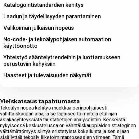
Katalogointistandardien kehitys
Laadun ja täydellisyyden parantaminen
Valikoiman julkaisun nopeus
No-code- ja tekoälypohjaisen automaation
käyttöönotto
Yhteistyö sääntelytrendeihin ja luottamukseen
perustuviin kehyksiin
Haasteet ja tulevaisuuden näkymät
Yleiskatsaus tapahtumasta
Tekoälyn nopea kehitys muokkaa perinpohjaisesti
vähittäiskaupan alaa, ja se läpäisee toimintoja etulinjan
asiakasyhteyksistä taustatietojen analysointiin. Keskeistä
nykyisessä keskustelussa on vähittäiskauppiaiden strateginen
välttämättömyys siirtyä eristetyistä kokeiluista ja sen sijaan
sisällyttää tekoäly liiketoimintaprosessien ytimeen. Tämä