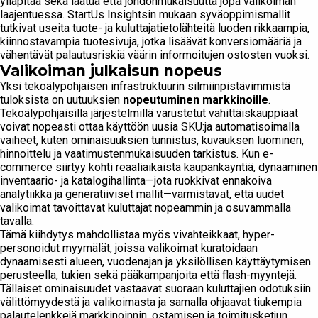
ylläpitää sekä laatua että johdonmukaisuutta jopa valikoiman
laajentuessa. StartUs Insightsin mukaan syväoppimismallit
tutkivat useita tuote- ja kuluttajatietolähteitä luoden rikkaampia,
kiinnostavampia tuotesivuja, jotka lisäävät konversiomääriä ja
vähentävät palautusriskiä väärin informoitujen ostosten vuoksi.
Valikoiman julkaisun nopeus
Yksi tekoälypohjaisen infrastruktuurin silmiinpistävimmistä
tuloksista on uutuuksien
nopeutuminen markkinoille
.
Tekoälypohjaisilla järjestelmillä varustetut vähittäiskauppiaat
voivat nopeasti ottaa käyttöön uusia SKU:ja automatisoimalla
vaiheet, kuten ominaisuuksien tunnistus, kuvauksen luominen,
hinnoittelu ja vaatimustenmukaisuuden tarkistus. Kun e-
commerce siirtyy kohti reaaliaikaista kaupankäyntiä, dynaaminen
inventaario- ja katalogihallinta—jota ruokkivat ennakoiva
analytiikka ja generatiiviset mallit—varmistavat, että uudet
valikoimat tavoittavat kuluttajat nopeammin ja osuvammalla
tavalla.
Tämä kiihdytys mahdollistaa myös vivahteikkaat, hyper-
personoidut myymälät, joissa valikoimat kuratoidaan
dynaamisesti alueen, vuodenajan ja yksilöllisen käyttäytymisen
perusteella, tukien sekä pääkampanjoita että flash-myyntejä.
Tällaiset ominaisuudet vastaavat suoraan kuluttajien odotuksiin
välittömyydestä ja valikoimasta ja samalla ohjaavat tiukempia
palautelenkkejä markkinoinnin, ostamisen ja toimitusketjun