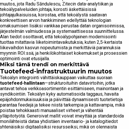
muutos, jota Radu Săndulescu, Zitecin data-analytiikan ja
tekoälypalveluiden johtaja, korosti äskettäisissä
johtajajulkaisuissa, korostaa, että tekoälystä saatavan
konkreettisen arvon hankkiminen edellyttää teknologian
omaksumisen lisäksi vankkaa perustaa datan organisoinnissa,
järjestelmän valmiudessa ja systemaattisessa suunnittelussa.
Alan tiedot osoittavat, että tekoälypohjainen modernisointi
tuottaa mitattavia liiketoimintavaikutuksia, kuten 2,5-kertaista
liikevaihdon kasvun nopeutumista ja merkittäviä parannuksia
myynnin ROI:ssä, ja henkilökohtaiset kokemukset ja prosessien
optimointi ovat etusijalla.
Miksi tämä trendi on merkittävä
Tuotefeed-infrastruktuurin muutos
Tekoälyn integrointi vähittäiskauppaan vaikuttaa suoraan
tuotefeed-hallintaan
—strukturoituihin datavirtoihin, jotka
antavat tehoa verkkoasortimentin esittämiseen, mainontaan ja
syndikointiin. Tekoälyn kyky automatisoida taggaus, havaita
epäjohdonmukaisuuksia ja päivittää dynaamisesti tuotetietoja
parantaa feedejä ja tekee niistä tarkempia ja kattavampia, mikä
poistaa tehokkaasti manuaaliset virheet ja vähentää
ylläpitotyötä. Generoivat mallit voivat imeyttää ja standardoida
monilähteistä dataa yhdistäen inventaario- ja katalogitiedot
yhtenäisiksi digitaalisiksi resursseiksi, mikä on olennaista