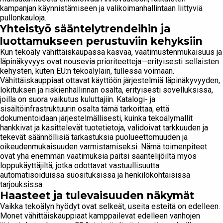
kampanjan käynnistämiseen ja valikoimanhallintaan liittyviä
pullonkauloja.
Yhteistyö sääntelytrendeihin ja
luottamukseen perustuviin kehyksiin
Kun tekoäly vähittäiskaupassa kasvaa, vaatimustenmukaisuus ja
läpinäkyvyys ovat nousevia prioriteetteja—erityisesti sellaisten
kehysten, kuten EU:n tekoälylain, tullessa voimaan.
Vähittäiskauppiaat ottavat käyttöön järjestelmiä läpinäkyvyyden,
lokituksen ja riskienhallinnan osalta, erityisesti sovelluksissa,
joilla on suora vaikutus kuluttajiin. Katalogi- ja
sisältöinfrastruktuurin osalta tämä tarkoittaa, että
dokumentoidaan järjestelmällisesti, kuinka tekoälymallit
hankkivat ja käsittelevät tuotetietoja, validoivat tarkkuuden ja
tekevät säännöllisiä tarkastuksia puolueettomuuden ja
oikeudenmukaisuuden varmistamiseksi. Nämä toimenpiteet
ovat yhä enemmän vaatimuksia paitsi sääntelijöiltä myös
loppukäyttäjiltä, jotka odottavat vastuullisuutta
automatisoiduissa suosituksissa ja henkilökohtaisissa
tarjouksissa.
Haasteet ja tulevaisuuden näkymät
Vaikka tekoälyn hyödyt ovat selkeät, useita esteitä on edelleen.
Monet vähittäiskauppiaat kamppailevat edelleen vanhojen