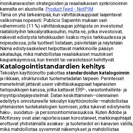
monikanavaisten strategioiden ja reaaliaikaisen synkronoinnin
kannalta eri alustoilla.
Product feed - NotPIM
Tämä on yhä tärkeämpää, kun vähittäiskauppiaat laajentavat
valikoimaa nopeasti: Publicis Sapientin mukaan vain
vähemmistö (11 %) vähittäiskaupan johtajista on investoinut
räätälöityihin tekoälyratkaisuihin, mutta ne, jotka investoivat,
näkevät edistystä tehokkuuden lisäksi myös tarkkuudessa ja
nopeudessa, jolla tuotteet listataan, päivitetään ja näytetään.
Nämä edistysaskeleet helpottavat markkinoille pääsyn
aikatauluja, mikä mahdollistaa reaaliaikaiset muutokset
kaupankäynnissä, kun trendit tai varastotasot kehittyvät.
Katalogointistandardien kehitys
Tekoälyn käyttöönotto pakottaa
standardoidun katalogoinnin
ja rikkaan, strukturoidun tuotemetadatan tarpeen. Perinteiset
menetelmät jättävät usein vähittäiskauppiaat hajanaisten
tietojoukkojen kanssa, jotka kattavat ERP-, varastonhallinta- ja
myyntipistejärjestelmät. Datan keskittäminen—olennainen
edellytys onnistuneelle tekoälyn käyttöönotolle—mahdollistaa
yhtenäisten tuotekatalogien luomisen, jotka tukevat edistyneitä
haku-, suodatus- ja personointiominaisuuksia. Kuten Adobe ja
McKinsey ovat alan raporteissaan korostaneet, markkinajohtajat
erottuvat yhdistämällä asiakas- ja tuotetiedot eri kanavien välillä,
mikä mahdollistaa syvemmät näkemykset ja mahdollistaa