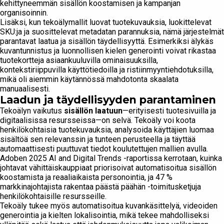
kehittyneemmän sisällön koostamisen ja kampanjan
organisoinnin.
Lisäksi, kun tekoälymallit luovat tuotekuvauksia, luokittelevat
SKU:ja ja suosittelevat metadatan parannuksia, nämä järjestelmät
parantavat laatua ja sisällön täydellisyyttä. Esimerkiksi älykäs
kuvantunnistus ja luonnollisen kielen generointi voivat rikastaa
tuotekortteja asiaankuuluvilla ominaisuuksilla,
kontekstiriippuvilla käyttötiedoilla ja ristiinmyyntiehdotuksilla,
mikä oli aiemmin käytännössä mahdotonta skaalata
manuaalisesti.
Laadun ja täydellisyyden parantaminen
Tekoälyn vaikutus
sisällön laatuun
—erityisesti tuotesivuilla ja
digitaalisissa resursseissa—on selvä. Tekoäly voi koota
henkilökohtaisia tuotekuvauksia, analysoida käyttäjien luomaa
sisältöä sen relevanssin ja tunteen perusteella ja täyttää
automaattisesti puuttuvat tiedot koulutettujen mallien avulla.
Adoben 2025 AI and Digital Trends -raportissa kerrotaan, kuinka
johtavat vähittäiskauppiaat priorisoivat automatisoitua sisällön
koostamista ja reaaliaikaista personointia, ja 47 %
markkinajohtajista rakentaa päästä päähän -toimitusketjuja
henkilökohtaisille resursseille.
Tekoäly tukee myös automatisoitua kuvankäsittelyä, videoiden
generointia ja kielten lokalisointia, mikä tekee mahdolliseksi