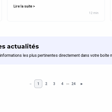
Lire la suite >
12 min
s actualités
informations les plus pertinentes directement dans votre boîte m
…
◄
1
2
3
4
24
►