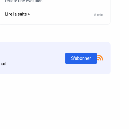
reflète une évolution...
Lire la suite >
8 min
S'abonner
ail.