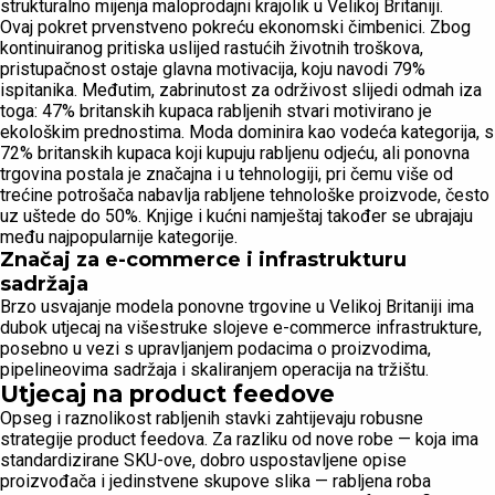
strukturalno mijenja maloprodajni krajolik u Velikoj Britaniji.
Ovaj pokret prvenstveno pokreću ekonomski čimbenici. Zbog
kontinuiranog pritiska uslijed rastućih životnih troškova,
pristupačnost ostaje glavna motivacija, koju navodi 79%
ispitanika. Međutim, zabrinutost za održivost slijedi odmah iza
toga: 47% britanskih kupaca rabljenih stvari motivirano je
ekološkim prednostima. Moda dominira kao vodeća kategorija, s
72% britanskih kupaca koji kupuju rabljenu odjeću, ali ponovna
trgovina postala je značajna i u tehnologiji, pri čemu više od
trećine potrošača nabavlja rabljene tehnološke proizvode, često
uz uštede do 50%. Knjige i kućni namještaj također se ubrajaju
među najpopularnije kategorije.
Značaj za e-commerce i infrastrukturu
sadržaja
Brzo usvajanje modela ponovne trgovine u Velikoj Britaniji ima
dubok utjecaj na višestruke slojeve e-commerce infrastrukture,
posebno u vezi s upravljanjem podacima o proizvodima,
pipelineovima sadržaja i skaliranjem operacija na tržištu.
Utjecaj na product feedove
Opseg i raznolikost rabljenih stavki zahtijevaju robusne
strategije product feedova. Za razliku od nove robe — koja ima
standardizirane SKU-ove, dobro uspostavljene opise
proizvođača i jedinstvene skupove slika — rabljena roba