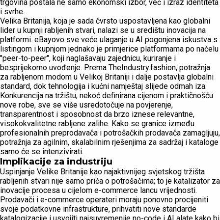
trgovina postala ne samo ekonomski izbor, već i izraz identiteta
i svrhe.
Velika Britanija, koja je sada čvrsto uspostavljena kao globalni
lider u kupnji rabljenih stvari, nalazi se u središtu inovacija na
platformi. eBayovo sve veće ulaganje u AI pogonjena iskustva s
listingom i kupnjom jednako je primjerice platformama po načelu
"peer-to-peer", koji naglašavaju zajednicu, kuriranje i
besprijekorno uvođenje. Prema TheIndustry.fashion, potražnja
za rabljenom modom u Velikoj Britaniji i dalje postavlja globalni
standard, dok tehnologija i kućni namještaj slijede odmah iza.
Konkurencija na tržištu, nekoć definirana cijenom i praktičnošću
nove robe, sve se više usredotočuje na povjerenje,
transparentnost i sposobnost da brzo iznese relevantne,
visokokvalitetne rabljene zalihe. Kako se granice između
profesionalnih preprodavača i potrošačkih prodavača zamagljuju,
potražnja za agilnim, skalabilnim rješenjima za sadržaj i kataloge
samo će se intenzivirati.
Implikacije za industriju
Uspinjanje Velike Britanije kao najaktivnijeg svjetskog tržišta
rabljenih stvari nije samo priča o potrošačima; to je katalizator za
inovacije procesa u cijelom e-commerce lancu vrijednosti.
Prodavači i e-commerce operateri moraju ponovno procijeniti
svoje podatkovne infrastrukture, prihvatiti nove standarde
katalogizacije i usvojiti najsuvremenije no-code i AI alate kako bi