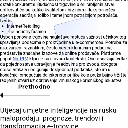
ostali konkurentni. Budućnost trgovine u eri rabljenih stvari
oblikovat će se koliko kvalitetom, brzinom i fleksibilnošću
operacija sadržaja, toliko i temeljnom potražnjom potrošača.
Izvori:
InternetRetailing
TheIndustry.fashion
Uspon ponovne trgovine naglašava rastuću važnost učinkovitog
upravljanja podacima o proizvodima u e-commerceu. Potreba za
rukovanjem raznolikim, često nestrukturiranim podacima,
predstavlja značajne izazove za online prodavače. Platforme
poput
NotPIM
ključne su u ovom kontekstu. One osnažuju tvrtke
da pojednostave upravljanje feedovima proizvoda, obogate
opise artikala i osiguraju dosljednost podataka, što im u
konačnici omogućuje da iskoriste prilike koje pruža bujno tržište
rabljenih stvari uz održavanje vrhunskog korisničkog iskustva.
Prethodno
Utjecaj umjetne inteligencije na rusku
maloprodaju: prognoze, trendovi i
transformacija e-trgovine