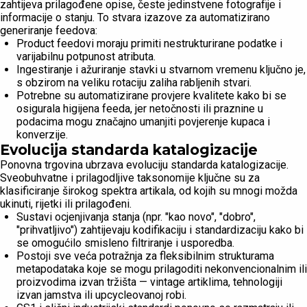
zahtijeva prilagođene opise, česte jedinstvene fotografije i
informacije o stanju. To stvara izazove za automatizirano
generiranje feedova:
Product feedovi moraju primiti nestrukturirane podatke i
varijabilnu potpunost atributa.
Ingestiranje i ažuriranje stavki u stvarnom vremenu ključno je,
s obzirom na veliku rotaciju zaliha rabljenih stvari.
Potrebne su automatizirane provjere kvalitete kako bi se
osigurala higijena feeda, jer netočnosti ili praznine u
podacima mogu značajno umanjiti povjerenje kupaca i
konverzije.
Evolucija standarda katalogizacije
Ponovna trgovina ubrzava evoluciju standarda katalogizacije.
Sveobuhvatne i prilagodljive taksonomije ključne su za
klasificiranje širokog spektra artikala, od kojih su mnogi možda
ukinuti, rijetki ili prilagođeni.
Sustavi ocjenjivanja stanja (npr. "kao novo", "dobro",
"prihvatljivo") zahtijevaju kodifikaciju i standardizaciju kako bi
se omogućilo smisleno filtriranje i usporedba.
Postoji sve veća potražnja za fleksibilnim strukturama
metapodataka koje se mogu prilagoditi nekonvencionalnim ili
proizvodima izvan tržišta — vintage artiklima, tehnologiji
izvan jamstva ili upcycleovanoj robi.