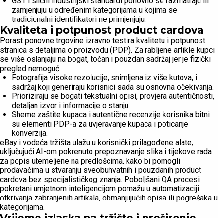
GS1 i slični industrijski standardi ponovno se razmatraju ili
zamjenjuju u određenim kategorijama u kojima se
tradicionalni identifikatori ne primjenjuju.
Kvaliteta i potpunost product cardova
Porast ponovne trgovine izravno testira kvalitetu i potpunost
stranica s detaljima o proizvodu (PDP). Za rabljene artikle kupci
se više oslanjaju na bogat, točan i pouzdan sadržaj jer je fizički
pregled nemoguć.
Fotografija visoke rezolucije, snimljena iz više kutova, i
sadržaj koji generiraju korisnici sada su osnovna očekivanja.
Prioriziraju se bogati tekstualni opisi, provjera autentičnosti,
detaljan izvor i informacije o stanju.
Sheme zaštite kupaca i autentične recenzije korisnika bitni
su elementi PDP-a za uvjeravanje kupaca i poticanje
konverzija.
eBay i vodeća tržišta ulažu u korisnički prilagođene alate,
uključujući AI-om pokrenuto prepoznavanje slika i tijekove rada
za popis utemeljene na predlošcima, kako bi pomogli
prodavačima u stvaranju sveobuhvatnih i pouzdanih product
cardova bez specijalističkog znanja. Poboljšani QA procesi
pokretani umjetnom inteligencijom pomažu u automatizaciji
otkrivanja zabranjenih artikala, obmanjujućih opisa ili pogrešaka u
kategorijama.
Vrijeme izlaska na tržište i proširenje