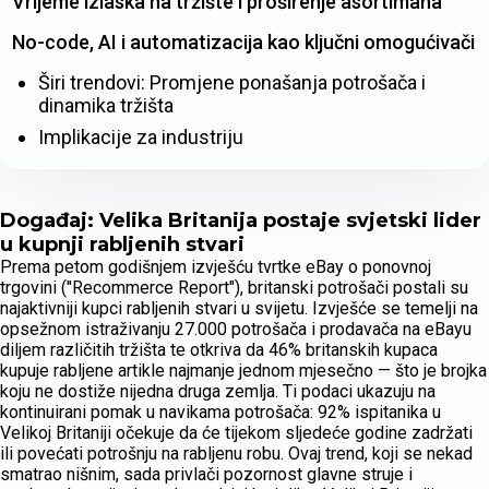
Vrijeme izlaska na tržište i proširenje asortimana
No-code, AI i automatizacija kao ključni omogućivači
Širi trendovi: Promjene ponašanja potrošača i
dinamika tržišta
Implikacije za industriju
Događaj: Velika Britanija postaje svjetski lider
u kupnji rabljenih stvari
Prema petom godišnjem izvješću tvrtke eBay o ponovnoj
trgovini ("Recommerce Report"), britanski potrošači postali su
najaktivniji kupci rabljenih stvari u svijetu. Izvješće se temelji na
opsežnom istraživanju 27.000 potrošača i prodavača na eBayu
diljem različitih tržišta te otkriva da 46% britanskih kupaca
kupuje rabljene artikle najmanje jednom mjesečno — što je brojka
koju ne dostiže nijedna druga zemlja. Ti podaci ukazuju na
kontinuirani pomak u navikama potrošača: 92% ispitanika u
Velikoj Britaniji očekuje da će tijekom sljedeće godine zadržati
ili povećati potrošnju na rabljenu robu. Ovaj trend, koji se nekad
smatrao nišnim, sada privlači pozornost glavne struje i