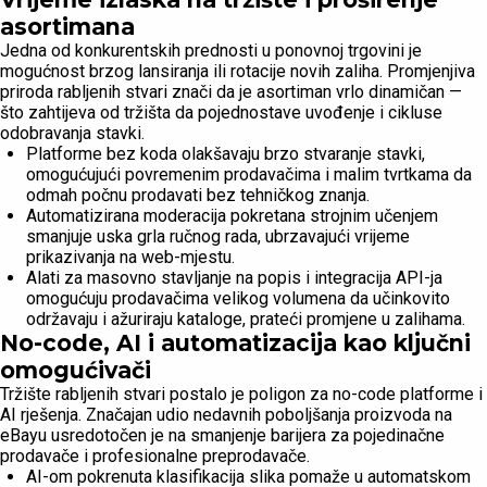
asortimana
Jedna od konkurentskih prednosti u ponovnoj trgovini je
mogućnost brzog lansiranja ili rotacije novih zaliha. Promjenjiva
priroda rabljenih stvari znači da je asortiman vrlo dinamičan —
što zahtijeva od tržišta da pojednostave uvođenje i cikluse
odobravanja stavki.
Platforme bez koda olakšavaju brzo stvaranje stavki,
omogućujući povremenim prodavačima i malim tvrtkama da
odmah počnu prodavati bez tehničkog znanja.
Automatizirana moderacija pokretana strojnim učenjem
smanjuje uska grla ručnog rada, ubrzavajući vrijeme
prikazivanja na web-mjestu.
Alati za masovno stavljanje na popis i integracija API-ja
omogućuju prodavačima velikog volumena da učinkovito
održavaju i ažuriraju kataloge, prateći promjene u zalihama.
No-code, AI i automatizacija kao ključni
omogućivači
Tržište rabljenih stvari postalo je poligon za no-code platforme i
AI rješenja. Značajan udio nedavnih poboljšanja proizvoda na
eBayu usredotočen je na smanjenje barijera za pojedinačne
prodavače i profesionalne preprodavače.
AI-om pokrenuta klasifikacija slika pomaže u automatskom