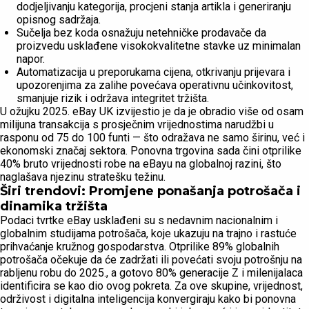
dodjeljivanju kategorija, procjeni stanja artikla i generiranju
opisnog sadržaja.
Sučelja bez koda osnažuju netehničke prodavače da
proizvedu usklađene visokokvalitetne stavke uz minimalan
napor.
Automatizacija u preporukama cijena, otkrivanju prijevara i
upozorenjima za zalihe povećava operativnu učinkovitost,
smanjuje rizik i održava integritet tržišta.
U ožujku 2025. eBay UK izvijestio je da je obradio više od osam
milijuna transakcija s prosječnim vrijednostima narudžbi u
rasponu od 75 do 100 funti — što odražava ne samo širinu, već i
ekonomski značaj sektora. Ponovna trgovina sada čini otprilike
40% bruto vrijednosti robe na eBayu na globalnoj razini, što
naglašava njezinu stratešku težinu.
Širi trendovi: Promjene ponašanja potrošača i
dinamika tržišta
Podaci tvrtke eBay usklađeni su s nedavnim nacionalnim i
globalnim studijama potrošača, koje ukazuju na trajno i rastuće
prihvaćanje kružnog gospodarstva. Otprilike 89% globalnih
potrošača očekuje da će zadržati ili povećati svoju potrošnju na
rabljenu robu do 2025., a gotovo 80% generacije Z i milenijalaca
identificira se kao dio ovog pokreta. Za ove skupine, vrijednost,
održivost i digitalna inteligencija konvergiraju kako bi ponovna