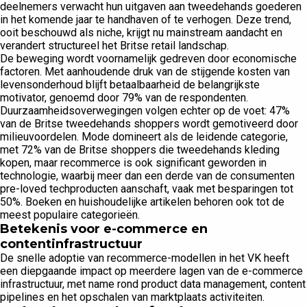
deelnemers verwacht hun uitgaven aan tweedehands goederen
in het komende jaar te handhaven of te verhogen. Deze trend,
ooit beschouwd als niche, krijgt nu mainstream aandacht en
verandert structureel het Britse retail landschap.
De beweging wordt voornamelijk gedreven door economische
factoren. Met aanhoudende druk van de stijgende kosten van
levensonderhoud blijft betaalbaarheid de belangrijkste
motivator, genoemd door 79% van de respondenten.
Duurzaamheidsoverwegingen volgen echter op de voet: 47%
van de Britse tweedehands shoppers wordt gemotiveerd door
milieuvoordelen. Mode domineert als de leidende categorie,
met 72% van de Britse shoppers die tweedehands kleding
kopen, maar recommerce is ook significant geworden in
technologie, waarbij meer dan een derde van de consumenten
pre-loved techproducten aanschaft, vaak met besparingen tot
50%. Boeken en huishoudelijke artikelen behoren ook tot de
meest populaire categorieën.
Betekenis voor e-commerce en
contentinfrastructuur
De snelle adoptie van recommerce-modellen in het VK heeft
een diepgaande impact op meerdere lagen van de e-commerce
infrastructuur, met name rond product data management, content
pipelines en het opschalen van marktplaats activiteiten.