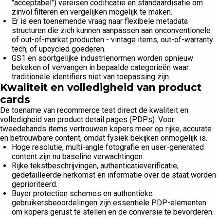
"acceptabel") vereisen codificatie en standaardisatie om
zinvol filteren en vergelijken mogelijk te maken.
Er is een toenemende vraag naar flexibele metadata
structuren die zich kunnen aanpassen aan onconventionele
of out-of-market producten - vintage items, out-of-warranty
tech, of upcycled goederen.
GS1 en soortgelijke industrienormen worden opnieuw
bekeken of vervangen in bepaalde categorieën waar
traditionele identifiers niet van toepassing zijn.
Kwaliteit en volledigheid van product
cards
De toename van recommerce test direct de kwaliteit en
volledigheid van product detail pages (PDPs). Voor
tweedehands items vertrouwen kopers meer op rijke, accurate
en betrouwbare content, omdat fysiek bekijken onmogelijk is.
Hoge resolutie, multi-angle fotografie en user-generated
content zijn nu baseline verwachtingen.
Rijke tekstbeschrijvingen, authenticatieverificatie,
gedetailleerde herkomst en informatie over de staat worden
geprioriteerd.
Buyer protection schemes en authentieke
gebruikersbeoordelingen zijn essentiële PDP-elementen
om kopers gerust te stellen en de conversie te bevorderen.