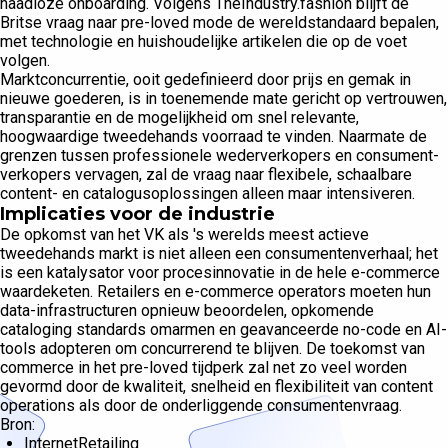
naadloze onboarding. Volgens TheIndustry.fashion blijft de
Britse vraag naar pre-loved mode de wereldstandaard bepalen,
met technologie en huishoudelijke artikelen die op de voet
volgen.
Marktconcurrentie, ooit gedefinieerd door prijs en gemak in
nieuwe goederen, is in toenemende mate gericht op vertrouwen,
transparantie en de mogelijkheid om snel relevante,
hoogwaardige tweedehands voorraad te vinden. Naarmate de
grenzen tussen professionele wederverkopers en consument-
verkopers vervagen, zal de vraag naar flexibele, schaalbare
content- en catalogusoplossingen alleen maar intensiveren.
Implicaties voor de industrie
De opkomst van het VK als 's werelds meest actieve
tweedehands markt is niet alleen een consumentenverhaal; het
is een katalysator voor procesinnovatie in de hele e-commerce
waardeketen. Retailers en e-commerce operators moeten hun
data-infrastructuren opnieuw beoordelen, opkomende
cataloging standards omarmen en geavanceerde no-code en AI-
tools adopteren om concurrerend te blijven. De toekomst van
commerce in het pre-loved tijdperk zal net zo veel worden
gevormd door de kwaliteit, snelheid en flexibiliteit van content
operations als door de onderliggende consumentenvraag.
Bron:
InternetRetailing