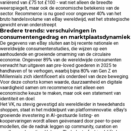
variërend van £75 tot £100 - wat niet alleen de breedte
weerspiegelt, maar ook de economische betekenis van de
sector. Recommerce is nu goed voor ongeveer 40% van het
bruto handelsvolume van eBay wereldwijd, wat het strategische
gewicht ervan onderstreept.
Bredere trends: verschuivingen in
consumentengedrag en marktplaatsdynamiek
De gegevens van eBay sluiten aan bij recente nationale en
wereldwijde consumentenstudies, die wijzen op een
aanhoudende en groeiende omarming van de circulaire
economie. Ongeveer 89% van de wereldwijde consumenten
verwacht hun uitgaven aan pre-loved goederen in 2025 te
handhaven of te verhogen, waarbij bijna 80% van Gen Z en
Millennials zich identificeert als onderdeel van deze beweging.
Voor deze cohorts komen waarde, duurzaamheid en digitale
vaardigheid samen om recommerce niet alleen een
economische keuze te maken, maar ook een statement van
identiteit en doel.
Het VK, nu stevig gevestigd als wereldleider in tweedehands
shoppen, staat in het middelpunt van platforminnovatie. eBay's
groeiende investering in AI-gestuurde listing- en
koopervaringen wordt alleen geëvenaard door peer-to-peer
modellen, die de nadruk leggen op community, curation en