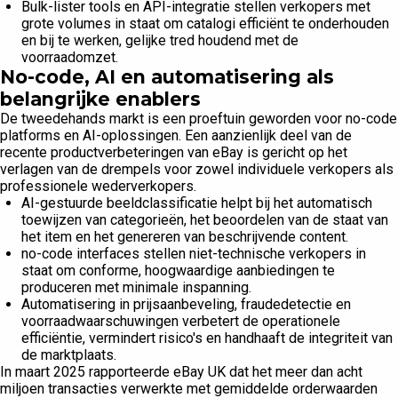
Bulk-lister tools en API-integratie stellen verkopers met
grote volumes in staat om catalogi efficiënt te onderhouden
en bij te werken, gelijke tred houdend met de
voorraadomzet.
No-code, AI en automatisering als
belangrijke enablers
De tweedehands markt is een proeftuin geworden voor no-code
platforms en AI-oplossingen. Een aanzienlijk deel van de
recente productverbeteringen van eBay is gericht op het
verlagen van de drempels voor zowel individuele verkopers als
professionele wederverkopers.
AI-gestuurde beeldclassificatie helpt bij het automatisch
toewijzen van categorieën, het beoordelen van de staat van
het item en het genereren van beschrijvende content.
no-code interfaces stellen niet-technische verkopers in
staat om conforme, hoogwaardige aanbiedingen te
produceren met minimale inspanning.
Automatisering in prijsaanbeveling, fraudedetectie en
voorraadwaarschuwingen verbetert de operationele
efficiëntie, vermindert risico's en handhaaft de integriteit van
de marktplaats.
In maart 2025 rapporteerde eBay UK dat het meer dan acht
miljoen transacties verwerkte met gemiddelde orderwaarden