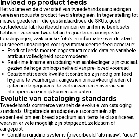
Invloed op product feeds
Het volume en de diversiteit van tweedehands aanbiedingen
vereisen robuuste product feed strategieën. In tegenstelling tot
nieuwe goederen - die gestandaardiseerde SKUs, goed
vastgelegde fabrikantbeschrijvingen en uniforme beeldsets
hebben - vereisen tweedehands goederen aangepaste
beschrijvingen, vaak unieke foto's en informatie over de staat.
Dit creëert uitdagingen voor geautomatiseerde feed generatie:
Product feeds moeten ongestructureerde data en variabele
attribuut volledigheid accommoderen.
Real-time inname en updating van aanbiedingen zijn cruciaal,
gezien de hoge omloopsnelheid van pre-loved voorraad.
Geautomatiseerde kwaliteitscontroles zijn nodig om feed
hygiëne te waarborgen, aangezien onnauwkeurigheden of
gaten in de gegevens de vertrouwen en conversie van
shoppers aanzienlijk kunnen aantasten.
Evolutie van cataloging standards
Tweedehands commerce versnelt de evolutie van cataloging
standards. Uitgebreide en adaptieve taxonomieën zijn
essentieel om een breed spectrum aan items te classificeren,
waarvan er vele mogelijk zijn stopgezet, zeldzaam of
aangepast.
Condition grading systems (bijvoorbeeld "als nieuw", "goed",