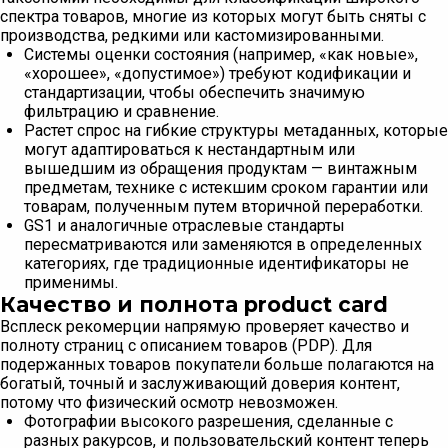
спектра товаров, многие из которых могут быть сняты с
производства, редкими или кастомизированными.
Системы оценки состояния (например, «как новые»,
«хорошее», «допустимое») требуют кодификации и
стандартизации, чтобы обеспечить значимую
фильтрацию и сравнение.
Растет спрос на гибкие структуры метаданных, которые
могут адаптироваться к нестандартным или
вышедшим из обращения продуктам — винтажным
предметам, технике с истекшим сроком гарантии или
товарам, полученным путем вторичной переработки.
GS1 и аналогичные отраслевые стандарты
пересматриваются или заменяются в определенных
категориях, где традиционные идентификаторы не
применимы.
Качество и полнота product card
Всплеск рекомерции напрямую проверяет качество и
полноту страниц с описанием товаров (PDP). Для
подержанных товаров покупатели больше полагаются на
богатый, точный и заслуживающий доверия контент,
потому что физический осмотр невозможен.
Фотографии высокого разрешения, сделанные с
разных ракурсов, и пользовательский контент теперь