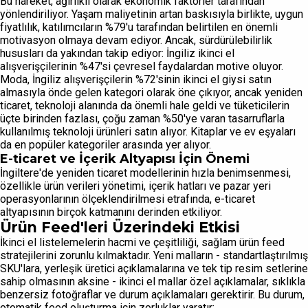
Bu hareket, ağırlıklı olarak ekonomik faktörler tarafından
yönlendiriliyor. Yaşam maliyetinin artan baskısıyla birlikte, uygun
fiyatlılık, katılımcıların %79'u tarafından belirtilen en önemli
motivasyon olmaya devam ediyor. Ancak, sürdürülebilirlik
hususları da yakından takip ediyor: İngiliz ikinci el
alışverişçilerinin %47'si çevresel faydalardan motive oluyor.
Moda, İngiliz alışverişçilerin %72'sinin ikinci el giysi satın
almasıyla önde gelen kategori olarak öne çıkıyor, ancak yeniden
ticaret, teknoloji alanında da önemli hale geldi ve tüketicilerin
üçte birinden fazlası, çoğu zaman %50'ye varan tasarruflarla
kullanılmış teknoloji ürünleri satın alıyor. Kitaplar ve ev eşyaları
da en popüler kategoriler arasında yer alıyor.
E-ticaret ve İçerik Altyapısı İçin Önemi
İngiltere'de yeniden ticaret modellerinin hızla benimsenmesi,
özellikle ürün verileri yönetimi, içerik hatları ve pazar yeri
operasyonlarının ölçeklendirilmesi etrafında, e-ticaret
altyapısının birçok katmanını derinden etkiliyor.
Ürün Feed'leri Üzerindeki Etkisi
İkinci el listelemelerin hacmi ve çeşitliliği, sağlam ürün feed
stratejilerini zorunlu kılmaktadır. Yeni malların - standartlaştırılmış
SKU'lara, yerleşik üretici açıklamalarına ve tek tip resim setlerine
sahip olmasının aksine - ikinci el mallar özel açıklamalar, sıklıkla
benzersiz fotoğraflar ve durum açıklamaları gerektirir. Bu durum,
otomatik feed oluşturma için zorluklar yaratır: