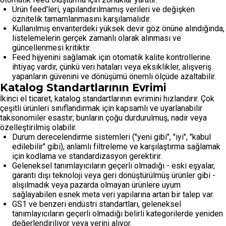
Ürün feed'leri, yapılandırılmamış verileri ve değişken
öznitelik tamamlanmasını karşılamalıdır.
Kullanılmış envanterdeki yüksek devir göz önüne alındığında,
listelemelerin gerçek zamanlı olarak alınması ve
güncellenmesi kritiktir.
Feed hijyenini sağlamak için otomatik kalite kontrollerine
ihtiyaç vardır, çünkü veri hataları veya eksiklikler, alışveriş
yapanların güvenini ve dönüşümü önemli ölçüde azaltabilir.
Katalog Standartlarının Evrimi
İkinci el ticaret, katalog standartlarının evrimini hızlandırır. Çok
çeşitli ürünleri sınıflandırmak için kapsamlı ve uyarlanabilir
taksonomiler esastır; bunların çoğu durdurulmuş, nadir veya
özelleştirilmiş olabilir.
Durum derecelendirme sistemleri ("yeni gibi", "iyi", "kabul
edilebilir" gibi), anlamlı filtreleme ve karşılaştırma sağlamak
için kodlama ve standardizasyon gerektirir.
Geleneksel tanımlayıcıların geçerli olmadığı - eski eşyalar,
garanti dışı teknoloji veya geri dönüştürülmüş ürünler gibi -
alışılmadık veya pazarda olmayan ürünlere uyum
sağlayabilen esnek meta veri yapılarına artan bir talep var.
GS1 ve benzeri endüstri standartları, geleneksel
tanımlayıcıların geçerli olmadığı belirli kategorilerde yeniden
değerlendiriliyor veya yerini alıyor.