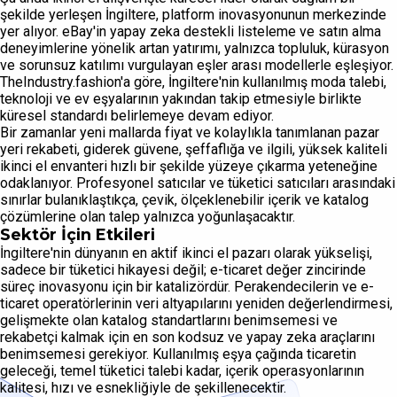
şekilde yerleşen İngiltere, platform inovasyonunun merkezinde
yer alıyor. eBay'in yapay zeka destekli listeleme ve satın alma
deneyimlerine yönelik artan yatırımı, yalnızca topluluk, kürasyon
ve sorunsuz katılımı vurgulayan eşler arası modellerle eşleşiyor.
TheIndustry.fashion'a göre, İngiltere'nin kullanılmış moda talebi,
teknoloji ve ev eşyalarının yakından takip etmesiyle birlikte
küresel standardı belirlemeye devam ediyor.
Bir zamanlar yeni mallarda fiyat ve kolaylıkla tanımlanan pazar
yeri rekabeti, giderek güvene, şeffaflığa ve ilgili, yüksek kaliteli
ikinci el envanteri hızlı bir şekilde yüzeye çıkarma yeteneğine
odaklanıyor. Profesyonel satıcılar ve tüketici satıcıları arasındaki
sınırlar bulanıklaştıkça, çevik, ölçeklenebilir içerik ve katalog
çözümlerine olan talep yalnızca yoğunlaşacaktır.
Sektör İçin Etkileri
İngiltere'nin dünyanın en aktif ikinci el pazarı olarak yükselişi,
sadece bir tüketici hikayesi değil; e-ticaret değer zincirinde
süreç inovasyonu için bir katalizördür. Perakendecilerin ve e-
ticaret operatörlerinin veri altyapılarını yeniden değerlendirmesi,
gelişmekte olan katalog standartlarını benimsemesi ve
rekabetçi kalmak için en son kodsuz ve yapay zeka araçlarını
benimsemesi gerekiyor. Kullanılmış eşya çağında ticaretin
geleceği, temel tüketici talebi kadar, içerik operasyonlarının
kalitesi, hızı ve esnekliğiyle de şekillenecektir.