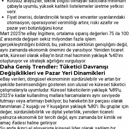
Kodsuz arayüzler, teknik bilgisi olmayan satıcılara minimum
çabayla uyumlu, yüksek kaliteli listelemeler üretme yetkisi
verir.
Fiyat önerisi, dolandırıcılık tespiti ve envanter uyarılarındaki
otomasyon, operasyonel verimliliği artırır, riski azaltır ve
pazar yeri bütünlüğünü korur.
Mart 2025'te eBay İngiltere, ortalama sipariş değerleri 75 ila 100
£ arasında değişen sekiz milyondan fazla işlem
gerçekleştirdiğini bildirdi; bu, yalnızca sektörün genişliğini değil,
aynı zamanda ekonomik önemini de yansıtıyor. Yeniden ticaret
artık, küresel olarak eBay'in brüt mal hacminin yaklaşık %40'ını
oluşturuyor ve stratejik ağırlığını vurguluyor.
Daha Geniş Trendler: Tüketici Davranışı
Değişiklikleri ve Pazar Yeri Dinamikleri
eBay verileri, döngüsel ekonominin sürdürülebilir ve artan bir
şekilde benimsendiğini gösteren son ulusal ve küresel tüketici
çalışmalarıyla uyumludur. Küresel tüketicilerin yaklaşık %89'u,
2025'e kadar kullanılmış mallara harcamalarını aynı seviyede
tutmayı veya artırmayı bekliyor; bu hareketin bir parçası olarak
tanımlanan Z kuşağı ve Y kuşağının yaklaşık %80'i. Bu gruplar için
değer, sürdürülebilirlik ve dijital yeterlilik, yeniden ticareti
yalnızca ekonomik bir tercih değil, aynı zamanda bir kimlik ve
amaç ifadesi haline getiriyor.
Şu anda ikinci el alışverişte küresel lider olarak sağlam bir