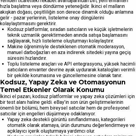
Yeniden ticaretteki rekabet avantajlarından biri, yeni envanteri
hızla başlatma veya döndürme yeteneğidir. İkinci el malların
akışkan doğası, çeşitliliğin son derece dinamik olduğu anlamına
gelir - pazar yerlerinin, listeleme onay döngülerini
kolaylaştırmasını gerektirir.
Kodsuz platformlar, sıradan satıcıların ve küçük işletmelerin
teknik uzmanlık gerektirmeden anında satışa başlamasını
sağlayarak, hızlı listeleme oluşturmayı kolaylaştırır.
Makine öğrenimiyle desteklenen otomatik moderasyon,
manuel darboğazları en aza indirerek sitedeki yayına geçiş
süresini hızlandırır.
Toplu listeleme araçları ve API entegrasyonu, yüksek hacimli
satıcıların envanter devrine ayak uydurarak katalogları verimli
bir şekilde korumasına ve güncellemesine olanak tanır.
Kodsuz, Yapay Zeka ve Otomasyonun
Temel Etkenler Olarak Konumu
İkinci el pazarı, kodsuz platformlar ve yapay zeka çözümleri için
bir test alanı haline geldi. eBay'in son ürün geliştirmelerinin
önemli bir bölümü, hem bireysel satıcılar hem de profesyonel
satıcılar için engelleri düşürmeye odaklanıyor.
Yapay zeka destekli görüntü sınıflandırması, kategorileri
otomatik olarak atamaya, ürün durumunu değerlendirmeye ve
açıklayıcı içerik oluşturmaya yardımcı olur.