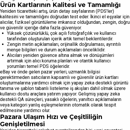
Ürün Kartlarının Kalitesi ve Tamamlığı
Yeniden ticaretteki artış, ürün detay sayfalarının (PDS'ler)
kalitesini ve tamamlığını doğrudan test eder. İkinci el eşyalar için
alıcılar, fiziksel görüntüleme imkansız olduğundan, zengin, doğru
ve güvenilir içeriğe daha fazla güveniyor.
Yüksek çözünürlüklü, çok açılı fotoğrafçılık ve kullanıcı
tarafından oluşturulan içerik artık temel beklentilerdir.
Zengin metin açıklamaları, orijinallik doğrulaması, ayrıntılı
menşe bilgileri ve durum açıklamaları önceliklidir.
Alıcıları yeniden güvence altına almak ve dönüşümleri
artırmak için alıcı koruma planları ve otantik kullanıcı
yorumları temel PDS öğeleridir.
eBay ve önde gelen pazar yerleri, uzmanlık bilgisi
gerektirmeden satıcıların kapsamlı ve güvenilir ürün kartları
oluşturmalarına yardımcı olmak için yapay zeka destekli görüntü
tanıma ve şablon tabanlı listeleme iş akışları dahil olmak üzere
kullanıcı dostu araçlara yatırım yapıyor. Gelişmiş yapay zeka
destekli QA süreçleri, yasaklı öğelerin, yanıltıcı açıklamaların
veya kategori yanlış eşleşmelerinin otomatik olarak tespit
edilmesine yardımcı olur.
Pazara Ulaşım Hızı ve Çeşitliliğin
Genişletilmesi