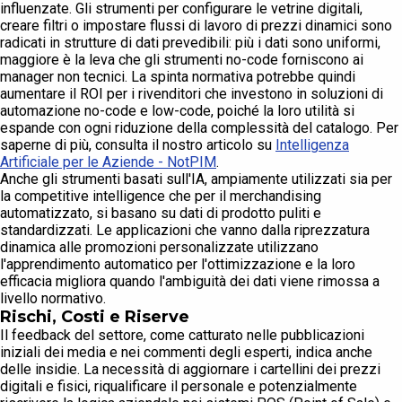
influenzate. Gli strumenti per configurare le vetrine digitali,
creare filtri o impostare flussi di lavoro di prezzi dinamici sono
radicati in strutture di dati prevedibili: più i dati sono uniformi,
maggiore è la leva che gli strumenti no-code forniscono ai
manager non tecnici. La spinta normativa potrebbe quindi
aumentare il ROI per i rivenditori che investono in soluzioni di
automazione no-code e low-code, poiché la loro utilità si
espande con ogni riduzione della complessità del catalogo. Per
saperne di più, consulta il nostro articolo su
Intelligenza
Artificiale per le Aziende - NotPIM
.
Anche gli strumenti basati sull'IA, ampiamente utilizzati sia per
la competitive intelligence che per il merchandising
automatizzato, si basano su dati di prodotto puliti e
standardizzati. Le applicazioni che vanno dalla riprezzatura
dinamica alle promozioni personalizzate utilizzano
l'apprendimento automatico per l'ottimizzazione e la loro
efficacia migliora quando l'ambiguità dei dati viene rimossa a
livello normativo.
Rischi, Costi e Riserve
Il feedback del settore, come catturato nelle pubblicazioni
iniziali dei media e nei commenti degli esperti, indica anche
delle insidie. La necessità di aggiornare i cartellini dei prezzi
digitali e fisici, riqualificare il personale e potenzialmente