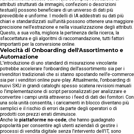
attributi strutturati da immagini, confezioni o descrizioni
testuali) possono beneficiare di un universo di dati più
prevedibile e uniforme. I modelli di IA addestrati su dati più
chiari e standardizzati sull'unità possono ottenere una maggiore
precisione nell'estrazione e nella visualizzazione degli attributi.
Questo, a sua volta, migliora la pertinenza della ricerca, la
sfaccettatura e gli algoritmi di raccomandazione, tutti fattori
importanti per la conversione online.
Velocità di Onboarding dell'Assortimento e
Automazione
L'introduzione di uno standard di misurazione vincolante
potrebbe accelerare l'onboarding dell'assortimento sia per i
rivenditori tradizionali che si stanno spostando nell'e-commerce
sia per i venditori online pure-play. Attualmente, l'onboarding di
nuovi SKU in grandi cataloghi spesso scatena revisioni manuali
o l'implementazione di script personalizzati per analizzare e
convertire i campi unità attraverso i feed di dati dei fornitori. Con
una sola unità consentita, i caricamenti in blocco diventano più
semplici e il rischio di errori da parte degli operatori o di
prodotti con prezzi errati diminuisce.
Anche le
piattaforme no-code
, che hanno guadagnato
popolarità per consentire agli utenti aziendali di gestire i
processi di vendita digitale senza l'intervento dell'IT, sono