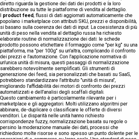
diretto riguarda la gestione dei dati dei prodotti e la loro
distribuzione su tutte le piattaforme di vendita al dettaglio.
I
product feed
, flussi di dati aggiornati automaticamente che
popolano i marketplace con attributi SKU, prezzi e disponibilità,
si basano sulla coerenza dei dati di input. La coesistenza di più
unità di peso nella vendita al dettaglio russa ha richiesto
elaborate routine di normalizzazione dei dati: le schede
prodotto possono etichettare il formaggio come "per kg" su una
piattaforma, ma "per 100g" su un'altra, complicando il confronto
dei prezzi e l'automazione. Con l'applicazione normativa di
un'unica unità di misura, questi passaggi di normalizzazione
sarebbero notevolmente semplificati. Gli strumenti di
generazione dei feed, sia personalizzati che basati su SaaS,
potrebbero standardizzare l'attributo "unità di misura",
migliorando l'affidabilità dei motori di confronto dei prezzi
automatizzati e dell'analisi degli scaffali digitali.
Questo cambiamento è particolarmente rilevante per i
marketplace e gli aggregatori. Molti utilizzano algoritmi per
abbinare, de-duplicare o classificare le offerte di diversi
venditori. Le disparità nelle unità hanno richiesto
corrispondenze fuzzy, normalizzazione basata su regole o
persino la moderazione manuale dei dati, processi che
richiedono molte risorse e sono spesso un punto dolente per le