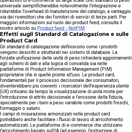
operazioni di e-commerce su larga scala. Uno standard di peso
universale semplificherebbe notevolmente l'integrazione e
ridurrebbe l'overhead di manutenzione del catalogo, a vantaggio
sia dei rivenditori che dei fornitori di servizi di terze parti. Per
maggiori informazioni sul ruolo dei product feed, consulta il
nostro articolo su
Product feed - NotPIM
.
Effetti sugli Standard di Catalogazione e sulle
Product Card
Gli standard di catalogazione definiscono come i prodotti
vengono descritti e strutturati nei sistemi di database. La
forzata unificazione delle unità di peso richiederà aggiornamenti
agli schemi di dati e alla logica di convalida sia nelle
piattaforme di Product Information Management (PIM)
proprietarie che in quelle pronte all'uso. Le product card,
fondamentali per il processo decisionale dei consumatori,
diventerebbero più coerenti: i ricercatori dell'esperienza utente
(UX) criticano da tempo la visualizzazione di unità miste per
l'introduzione di attrito decisionale e l'erosione della fiducia,
specialmente per i beni a peso variabile come prodotti freschi,
formaggio o salumi.
I campi di misurazione armonizzati nelle product card
potrebbero anche facilitare i flussi di lavoro di arricchimento
automatizzati. Le piattaforme di e-commerce che utilizzano
l'arricchimento basato sull'IA (ad esempio, l'estrazione di