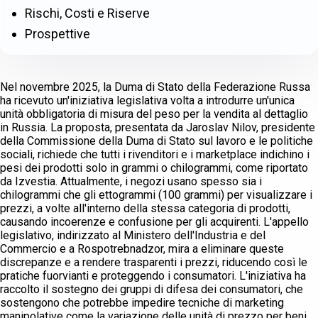
Rischi, Costi e Riserve
Prospettive
Nel novembre 2025, la Duma di Stato della Federazione Russa
ha ricevuto un'iniziativa legislativa volta a introdurre un'unica
unità obbligatoria di misura del peso per la vendita al dettaglio
in Russia. La proposta, presentata da Jaroslav Nilov, presidente
della Commissione della Duma di Stato sul lavoro e le politiche
sociali, richiede che tutti i rivenditori e i marketplace indichino i
pesi dei prodotti solo in grammi o chilogrammi, come riportato
da Izvestia. Attualmente, i negozi usano spesso sia i
chilogrammi che gli ettogrammi (100 grammi) per visualizzare i
prezzi, a volte all'interno della stessa categoria di prodotti,
causando incoerenze e confusione per gli acquirenti. L'appello
legislativo, indirizzato al Ministero dell'Industria e del
Commercio e a Rospotrebnadzor, mira a eliminare queste
discrepanze e a rendere trasparenti i prezzi, riducendo così le
pratiche fuorvianti e proteggendo i consumatori. L'iniziativa ha
raccolto il sostegno dei gruppi di difesa dei consumatori, che
sostengono che potrebbe impedire tecniche di marketing
manipolative come la variazione delle unità di prezzo per beni