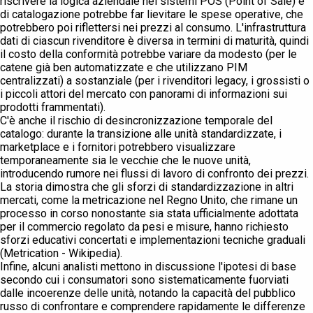
riscrivere la logica aziendale nei sistemi POS (Point of Sale) e
di catalogazione potrebbe far lievitare le spese operative, che
potrebbero poi riflettersi nei prezzi al consumo. L'infrastruttura
dati di ciascun rivenditore è diversa in termini di maturità, quindi
il costo della conformità potrebbe variare da modesto (per le
catene già ben automatizzate e che utilizzano PIM
centralizzati) a sostanziale (per i rivenditori legacy, i grossisti o
i piccoli attori del mercato con panorami di informazioni sui
prodotti frammentati).
C'è anche il rischio di desincronizzazione temporale del
catalogo: durante la transizione alle unità standardizzate, i
marketplace e i fornitori potrebbero visualizzare
temporaneamente sia le vecchie che le nuove unità,
introducendo rumore nei flussi di lavoro di confronto dei prezzi.
La storia dimostra che gli sforzi di standardizzazione in altri
mercati, come la metricazione nel Regno Unito, che rimane un
processo in corso nonostante sia stata ufficialmente adottata
per il commercio regolato da pesi e misure, hanno richiesto
sforzi educativi concertati e implementazioni tecniche graduali
(Metrication - Wikipedia).
Infine, alcuni analisti mettono in discussione l'ipotesi di base
secondo cui i consumatori sono sistematicamente fuorviati
dalle incoerenze delle unità, notando la capacità del pubblico
russo di confrontare e comprendere rapidamente le differenze