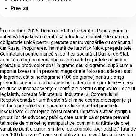
Previzii
În noiembrie 2025, Duma de Stat a Federației Ruse a primit o
inițiativă legislativă menită să introducă o unitate de măsură
obligatorie unică pentru greutate pentru vânzările cu amănuntul
din Rusia. Propunerea, înaintată de Iaroslav Nilov, președintele
Comitetului pentru muncă și politica socială al Dumei de Stat,
solicită ca toți comercianții cu amănuntul și piețele să indice
greutățile produselor doar în grame sau kilograme, după cum a
raportat Izvestia. În prezent, magazinele folosesc adesea atât
kilograme, cât și hectograme (100 de grame) pentru a afișa
prețurile, uneori în cadrul aceleiași categorii de produse — ceea
ce duce la inconsecvențe și confuzie pentru cumpărători. Apelul
legislativ, adresat Ministerului Industriei și Comerțului și
Rospotrebnadzor, urmărește să elimine aceste discrepanțe și
să facă prețurile transparente, reducând astfel practicile
înșelătoare și protejând consumatorii. Inițiativa a atras sprijinul
grupurilor de advocacy public, care susțin că ar putea preveni
tehnicile de marketing manipulative, cum ar fi unitățile de preț
variabile pentru bunuri similare, de exemplu, „per pachet” față de
„per 100 de grame”, care sunt utilizate pe scară largă în sectorul