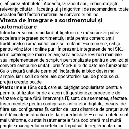
și afișarea atributelor. Aceasta, la rândul său, îmbunătățește
relevanța căutării, faceting-ul și algoritmii de recomandare, toate
acestea fiind factori materiali ai conversiei online.
Viteza de integrare a sortimentului și
automatizare
Introducerea unui standard obligatoriu de măsurare ar putea
accelera integrarea sortimentului atât pentru comercianții
tradiționali cu amănuntul care se mută în e-commerce, cât și
pentru vânzătorii online puri. În prezent, integrarea de noi SKU-
uri în cataloagele mari declanșează adesea revizuiri manuale
sau implementarea de scripturi personalizate pentru a analiza și
converti câmpurile unității prin feed-urile de date ale furnizorilor.
Cu o singură unitate permisă, încărcările în bloc devin mai
simple, iar riscul de erori ale operatorilor sau de produse cu
prețuri greșite scade.
Platformele fără cod
, care au câștigat popularitate pentru a
permite utilizatorilor de afaceri să gestioneze procesele de
vânzare digitale fără intervenția IT, sunt, de asemenea, afectate.
Instrumentele pentru configurarea vitrinelor digitale, crearea de
filtre sau configurarea fluxurilor de lucru dinamice de prețuri sunt
înrădăcinate în structuri de date predictibile — cu cât datele sunt
mai uniforme, cu atât instrumentele fără cod oferă mai multă
pârghie managerilor non-tehnici. Impulsul de reglementare ar