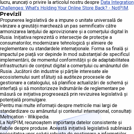
lucru, aruncați o privire la articolul nostru despre
Data Integration
Challenges: What’s Holding Your Online Store Back? - NotPIM
.
Previzii
Propunerea legislativă de a impune o unitate universală de
vânzare a greutății marchează un pas semnificativ către
armonizarea lanțului de aprovizionare și a comerțului digital în
Rusia. Inițiativa reprezintă o intersecție de protecție a
consumatorilor, modernizare tehnologică și aliniere de
reglementare cu standardele internaționale. Forma sa finală și
impactul pe piață vor depinde în mod substanțial de specificul
implementării, de momentul conformității și de adaptabilitatea
infrastructurii de conținut digital a comerțului cu amănuntul din
Rusia. Jucătorii din industrie și părțile interesate ale
ecosistemului sunt sfătuiți să auditeze procesele de
gestionare a catalogului, să planifice actualizări de schemă și
interfață și să monitorizeze îndrumările de reglementare pe
măsură ce inițiativa progresează prin revizuirea legislativă și
potențială promulgare.
Pentru mai multe informații despre metricile mai largi de
standardizare cu amănuntul și contextul internațional, consultați
Metrication - Wikipedia.
La NotPIM, recunoaștem importanța datelor consistente și
fiabile despre produse. Această inițiativă legislativă subliniază
necesitatea unor soluții robuste de gestionare a informațiilor