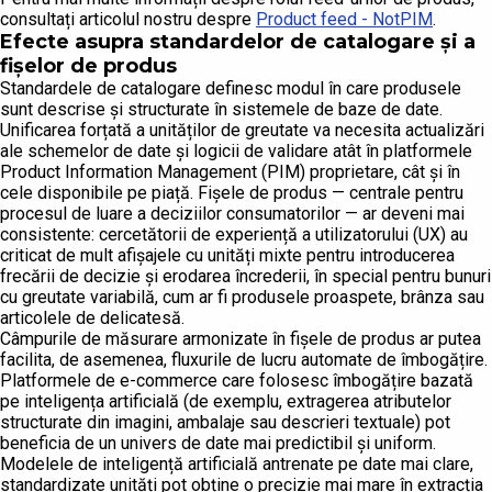
consultați articolul nostru despre
Product feed - NotPIM
.
Efecte asupra standardelor de catalogare și a
fișelor de produs
Standardele de catalogare definesc modul în care produsele
sunt descrise și structurate în sistemele de baze de date.
Unificarea forțată a unităților de greutate va necesita actualizări
ale schemelor de date și logicii de validare atât în platformele
Product Information Management (PIM) proprietare, cât și în
cele disponibile pe piață. Fișele de produs — centrale pentru
procesul de luare a deciziilor consumatorilor — ar deveni mai
consistente: cercetătorii de experiență a utilizatorului (UX) au
criticat de mult afișajele cu unități mixte pentru introducerea
frecării de decizie și erodarea încrederii, în special pentru bunuri
cu greutate variabilă, cum ar fi produsele proaspete, brânza sau
articolele de delicatesă.
Câmpurile de măsurare armonizate în fișele de produs ar putea
facilita, de asemenea, fluxurile de lucru automate de îmbogățire.
Platformele de e-commerce care folosesc îmbogățire bazată
pe inteligența artificială (de exemplu, extragerea atributelor
structurate din imagini, ambalaje sau descrieri textuale) pot
beneficia de un univers de date mai predictibil și uniform.
Modelele de inteligență artificială antrenate pe date mai clare,
standardizate unități pot obține o precizie mai mare în extracția