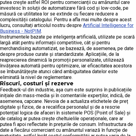
putea crește astfel ROI pentru comercianții cu amănuntul care
investesc în soluții de automatizare fără cod și low-code, pe
măsură ce utilitatea lor se extinde cu fiecare reducere a
complexității catalogului. Pentru a afla mai multe despre acest
lucru, consultați articolul nostru despre
Artificial Intelligence for
Business - NotPIM
.
Instrumentele bazate pe inteligența artificială, utilizate pe scară
largă atât pentru informații competitive, cât și pentru
merchandising automatizat, se bazează, de asemenea, pe date
despre produse curate și standardizate. Aplicațiile, de la
reaprecierea dinamică la promoții personalizate, utilizează
învățarea automată pentru optimizare, iar eficacitatea acestora
se îmbunătățește atunci când ambiguitatea datelor este
eliminată la nivel de reglementare.
Riscuri, costuri și rezerve
Feedback-ul din industrie, așa cum este surprins în publicațiile
inițiale din mass-media și în comentariile experților, indică, de
asemenea, capcane. Nevoia de a actualiza etichetele de preț
digitale și fizice, de a recalifica personalul și de a rescrie
potențial logica de afaceri în sistemele POS (Point of Sale) și
de catalog ar putea crește cheltuielile operaționale, care ar
putea fi apoi reflectate în prețurile de consum. Infrastructura de
date a fiecărui comerciant cu amănuntul variază în funcție de
maturitate, astfel încât costul conformității ar putea varia de la