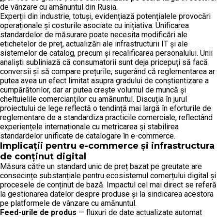
de vânzare cu amănuntul din Rusia.
Experții din industrie, totuși, evidențiază potențialele provocări
operaționale și costurile asociate cu inițiativa. Unificarea
standardelor de măsurare poate necesita modificări ale
etichetelor de preț, actualizări ale infrastructurii IT și ale
sistemelor de catalog, precum și recalificarea personalului. Unii
analiști subliniază că consumatorii sunt deja pricepuți să facă
conversii și să compare prețurile, sugerând că reglementarea ar
putea avea un efect limitat asupra gradului de conștientizare a
cumpărătorilor, dar ar putea crește volumul de muncă și
cheltuielile comercianților cu amănuntul. Discuția în jurul
proiectului de lege reflectă o tendință mai largă în eforturile de
reglementare de a standardiza practicile comerciale, reflectând
experiențele internaționale cu metricarea și stabilirea
standardelor unificate de catalogare în e-commerce.
Implicații pentru e-commerce și infrastructura
de conținut digital
Măsura către un standard unic de preț bazat pe greutate are
consecințe substanțiale pentru ecosistemul comerțului digital și
procesele de conținut de bază. Impactul cel mai direct se referă
la gestionarea datelor despre produse și la sindicarea acestora
pe platformele de vânzare cu amănuntul.
Feed-urile de produs
— fluxuri de date actualizate automat