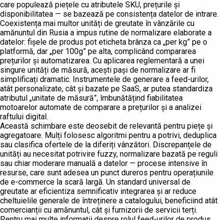
care populează piețele cu atributele SKU, prețurile și
disponibilitatea — se bazează pe consistența datelor de intrare.
Coexistența mai multor unități de greutate în vânzările cu
amănuntul din Rusia a impus rutine de normalizare elaborate a
datelor: fișele de produs pot eticheta brânza ca „per kg” pe o
platformă, dar „per 100g” pe alta, complicând compararea
prețurilor și automatizarea. Cu aplicarea reglementară a unei
singure unități de măsură, acești pași de normalizare ar fi
simplificați dramatic. Instrumentele de generare a feed-urilor,
atât personalizate, cât și bazate pe SaaS, ar putea standardiza
atributul „unitate de măsură”, îmbunătățind fiabilitatea
motoarelor automate de comparare a prețurilor și a analizei
raftului digital.
Această schimbare este deosebit de relevantă pentru piețe și
agregatoare. Mulți folosesc algoritmi pentru a potrivi, deduplica
sau clasifica ofertele de la diferiți vânzători. Discrepanțele de
unități au necesitat potrivire fuzzy, normalizare bazată pe reguli
sau chiar moderare manuală a datelor — procese intensive în
resurse, care sunt adesea un punct dureros pentru operațiunile
de e-commerce la scară largă. Un standard universal de
greutate ar eficientiza semnificativ integrarea și ar reduce
cheltuielile generale de întreținere a catalogului, beneficiind atât
comercianții cu amănuntul, cât și furnizorii de servicii terți.
Pentru mai multe informații despre rolul feed-urilor de produs,