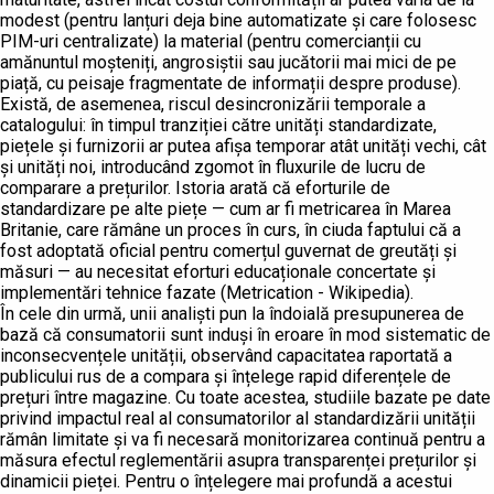
modest (pentru lanțuri deja bine automatizate și care folosesc
PIM-uri centralizate) la material (pentru comercianții cu
amănuntul moșteniți, angrosiștii sau jucătorii mai mici de pe
piață, cu peisaje fragmentate de informații despre produse).
Există, de asemenea, riscul desincronizării temporale a
catalogului: în timpul tranziției către unități standardizate,
piețele și furnizorii ar putea afișa temporar atât unități vechi, cât
și unități noi, introducând zgomot în fluxurile de lucru de
comparare a prețurilor. Istoria arată că eforturile de
standardizare pe alte piețe — cum ar fi metricarea în Marea
Britanie, care rămâne un proces în curs, în ciuda faptului că a
fost adoptată oficial pentru comerțul guvernat de greutăți și
măsuri — au necesitat eforturi educaționale concertate și
implementări tehnice fazate (Metrication - Wikipedia).
În cele din urmă, unii analiști pun la îndoială presupunerea de
bază că consumatorii sunt induși în eroare în mod sistematic de
inconsecvențele unității, observând capacitatea raportată a
publicului rus de a compara și înțelege rapid diferențele de
prețuri între magazine. Cu toate acestea, studiile bazate pe date
privind impactul real al consumatorilor al standardizării unității
rămân limitate și va fi necesară monitorizarea continuă pentru a
măsura efectul reglementării asupra transparenței prețurilor și
dinamicii pieței. Pentru o înțelegere mai profundă a acestui