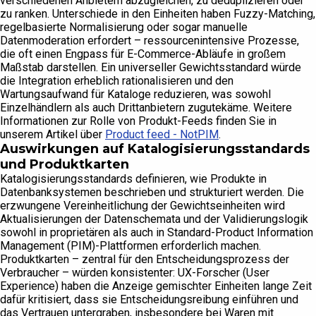
verschiedenen Anbietern abzugleichen, zu deduplizieren oder
zu ranken. Unterschiede in den Einheiten haben Fuzzy-Matching,
regelbasierte Normalisierung oder sogar manuelle
Datenmoderation erfordert – ressourcenintensive Prozesse,
die oft einen Engpass für E-Commerce-Abläufe in großem
Maßstab darstellen. Ein universeller Gewichtsstandard würde
die Integration erheblich rationalisieren und den
Wartungsaufwand für Kataloge reduzieren, was sowohl
Einzelhändlern als auch Drittanbietern zugutekäme. Weitere
Informationen zur Rolle von Produkt-Feeds finden Sie in
unserem Artikel über
Product feed - NotPIM
.
Auswirkungen auf Katalogisierungsstandards
und Produktkarten
Katalogisierungsstandards definieren, wie Produkte in
Datenbanksystemen beschrieben und strukturiert werden. Die
erzwungene Vereinheitlichung der Gewichtseinheiten wird
Aktualisierungen der Datenschemata und der Validierungslogik
sowohl in proprietären als auch in Standard-Product Information
Management (PIM)-Plattformen erforderlich machen.
Produktkarten – zentral für den Entscheidungsprozess der
Verbraucher – würden konsistenter: UX-Forscher (User
Experience) haben die Anzeige gemischter Einheiten lange Zeit
dafür kritisiert, dass sie Entscheidungsreibung einführen und
das Vertrauen untergraben, insbesondere bei Waren mit