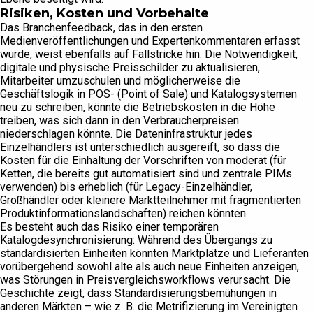
Risiken, Kosten und Vorbehalte
Das Branchenfeedback, das in den ersten
Medienveröffentlichungen und Expertenkommentaren erfasst
wurde, weist ebenfalls auf Fallstricke hin. Die Notwendigkeit,
digitale und physische Preisschilder zu aktualisieren,
Mitarbeiter umzuschulen und möglicherweise die
Geschäftslogik in POS- (Point of Sale) und Katalogsystemen
neu zu schreiben, könnte die Betriebskosten in die Höhe
treiben, was sich dann in den Verbraucherpreisen
niederschlagen könnte. Die Dateninfrastruktur jedes
Einzelhändlers ist unterschiedlich ausgereift, so dass die
Kosten für die Einhaltung der Vorschriften von moderat (für
Ketten, die bereits gut automatisiert sind und zentrale PIMs
verwenden) bis erheblich (für Legacy-Einzelhändler,
Großhändler oder kleinere Marktteilnehmer mit fragmentierten
Produktinformationslandschaften) reichen könnten.
Es besteht auch das Risiko einer temporären
Katalogdesynchronisierung: Während des Übergangs zu
standardisierten Einheiten könnten Marktplätze und Lieferanten
vorübergehend sowohl alte als auch neue Einheiten anzeigen,
was Störungen in Preisvergleichsworkflows verursacht. Die
Geschichte zeigt, dass Standardisierungsbemühungen in
anderen Märkten – wie z. B. die Metrifizierung im Vereinigten