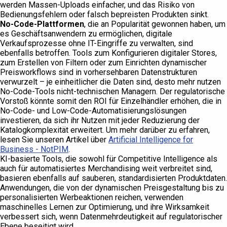
werden Massen-Uploads einfacher, und das Risiko von
Bedienungsfehlern oder falsch bepreisten Produkten sinkt.
No-Code-Plattformen
, die an Popularität gewonnen haben, um
es Geschäftsanwendern zu ermöglichen, digitale
Verkaufsprozesse ohne IT-Eingriffe zu verwalten, sind
ebenfalls betroffen. Tools zum Konfigurieren digitaler Stores,
zum Erstellen von Filtern oder zum Einrichten dynamischer
Preisworkflows sind in vorhersehbaren Datenstrukturen
verwurzelt – je einheitlicher die Daten sind, desto mehr nutzen
No-Code-Tools nicht-technischen Managern. Der regulatorische
Vorstoß könnte somit den ROI für Einzelhändler erhöhen, die in
No-Code- und Low-Code-Automatisierungslösungen
investieren, da sich ihr Nutzen mit jeder Reduzierung der
Katalogkomplexität erweitert. Um mehr darüber zu erfahren,
lesen Sie unseren Artikel über
Artificial Intelligence for
Business - NotPIM
.
KI-basierte Tools, die sowohl für Competitive Intelligence als
auch für automatisiertes Merchandising weit verbreitet sind,
basieren ebenfalls auf sauberen, standardisierten Produktdaten.
Anwendungen, die von der dynamischen Preisgestaltung bis zu
personalisierten Werbeaktionen reichen, verwenden
maschinelles Lernen zur Optimierung, und ihre Wirksamkeit
verbessert sich, wenn Datenmehrdeutigkeit auf regulatorischer
Ebene beseitigt wird.