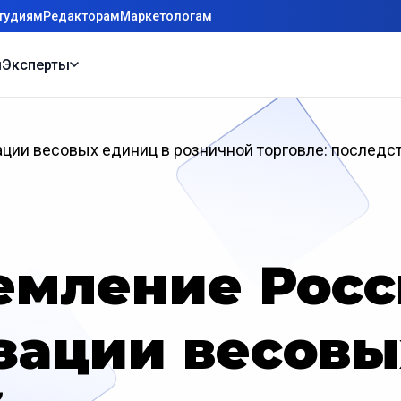
тудиям
Редакторам
Маркетологам
ы
Эксперты
ации весовых единиц в розничной торговле: последс
емление Росс
зации весовы