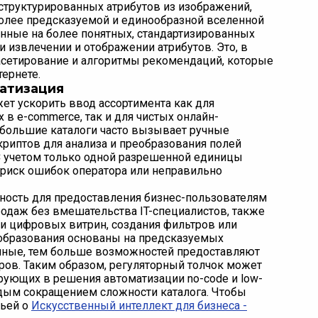
структурированных атрибутов из изображений,
более предсказуемой и единообразной вселенной
енные на более понятных, стандартизированных
и извлечении и отображении атрибутов. Это, в
фасетирование и алгоритмы рекомендаций, которые
ернете.
матизация
ет ускорить ввод ассортимента как для
в e-commerce, так и для чистых онлайн-
 большие каталоги часто вызывает ручные
риптов для анализа и преобразования полей
С учетом только одной разрешенной единицы
а риск ошибок оператора или неправильно
рность для предоставления бизнес-пользователям
даж без вмешательства IT-специалистов, также
и цифровых витрин, создания фильтров или
образования основаны на предсказуемых
нные, тем больше возможностей предоставляют
ров. Таким образом, регуляторный толчок может
рующих в решения автоматизации no-code и low-
ждым сокращением сложности каталога. Чтобы
тьей о
Искусственный интеллект для бизнеса -