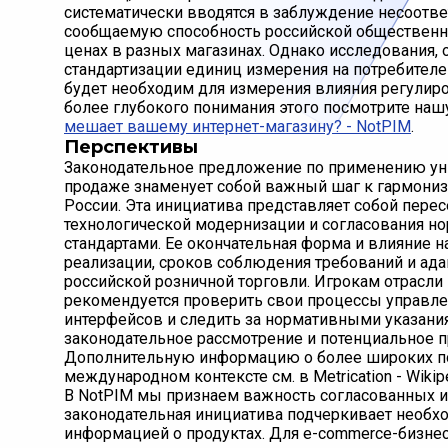
систематически вводятся в заблуждение несоотве
сообщаемую способность российской общественно
ценах в разных магазинах. Однако исследования,
стандартизации единиц измерения на потребителе
будет необходим для измерения влияния регулиро
более глубокого понимания этого посмотрите наш
мешает вашему интернет-магазину? - NotPIM
.
Перспективы
Законодательное предложение по применению ун
продаже знаменует собой важный шаг к гармони
России. Эта инициатива представляет собой пере
технологической модернизации и согласования 
стандартами. Ее окончательная форма и влияние н
реализации, сроков соблюдения требований и ад
российской розничной торговли. Игрокам отрасл
рекомендуется проверить свои процессы управлен
интерфейсов и следить за нормативными указани
законодательное рассмотрение и потенциальное п
Дополнительную информацию о более широких пок
международном контексте см. в Metrication - Wikipe
В NotPIM мы признаем важность согласованных и
законодательная инициатива подчеркивает необ
информацией о продуктах. Для e-commerce-бизне