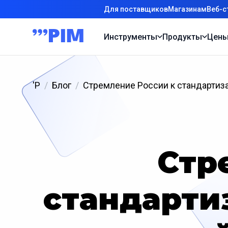
Для поставщиков
Магазинам
Веб-с
Инструменты
Продукты
Цен
'P
Блог
Стремление России к стандартиз
Стр
стандарти