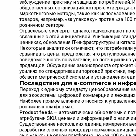
заблуждение практику и защищая потребителей. 
общественных организаций, которые утверждают,
маркетинговые методы, такие как использование
товаров, например, «за упаковку» против «за 10
розничном секторе.
Отраслевые эксперты, однако, подчеркивают по
связанные с этой инициативой. Унификация стан
ценниках, обновления IT-инфраструктуры и катало
Некоторые аналитики отмечают, что потребители
сравнивать цены, предполагая, что регулировани
осведомленность покупателей, но потенциально у
продавцов. Обсуждение законопроекта отражает
усилиях по стандартизации торговой практики, 
области метрической системы и установления еди
Последствия для e-commerce и инфр
Переход к единому стандарту ценообразования н
для экосистемы цифровой коммерции и лежащих в
Наиболее прямое влияние относится к управлению
розничных платформах.
Product feeds
— автоматически обновляемые пот
атрибутами SKU, ценами и информацией о наличии,
Существование нескольких единиц измерения вес
разработки сложных процедур нормализации данны
сыр «за кг» на одной платформе, но «за 100 г» на 