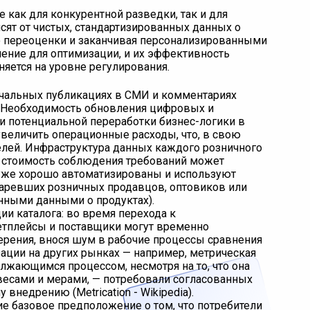
как для конкурентной разведки, так и для
сят от чистых, стандартизированных данных о
го переоценки и заканчивая персонализированными
ние для оптимизации, и их эффективность
яется на уровне регулирования.
ачальных публикациях в СМИ и комментариях
. Необходимость обновления цифровых и
и потенциальной переработки бизнес-логики в
 увеличить операционные расходы, что, в свою
телей. Инфраструктура данных каждого розничного
му стоимость соблюдения требований может
 уже хорошо автоматизированы и используют
таревших розничных продавцов, оптовиков или
нными данными о продуктах).
и каталога: во время перехода к
тплейсы и поставщики могут временно
ерения, внося шум в рабочие процессы сравнения
изации на других рынках — например, метрическая
олжающимся процессом, несмотря на то, что она
весами и мерами, — потребовали согласованных
внедрению (Metrication - Wikipedia).
ие базовое предположение о том, что потребители