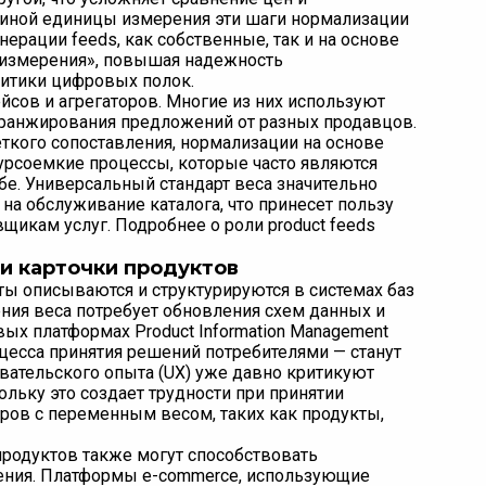
иной единицы измерения эти шаги нормализации
ерации feeds, как собственные, так и на основе
а измерения», повышая надежность
литики цифровых полок.
йсов и агрегаторов. Многие из них используют
 ранжирования предложений от разных продавцов.
ткого сопоставления, нормализации на основе
урсоемкие процессы, которые часто являются
е. Универсальный стандарт веса значительно
на обслуживание каталога, что принесет пользу
щикам услуг. Подробнее о роли product feeds
 и карточки продуктов
ты описываются и структурируются в системах баз
ия веса потребует обновления схем данных и
вых платформах Product Information Management
оцесса принятия решений потребителями — станут
вательского опыта (UX) уже давно критикуют
ьку это создает трудности при принятии
ров с переменным весом, таких как продукты,
продуктов также могут способствовать
ения. Платформы e-commerce, использующие