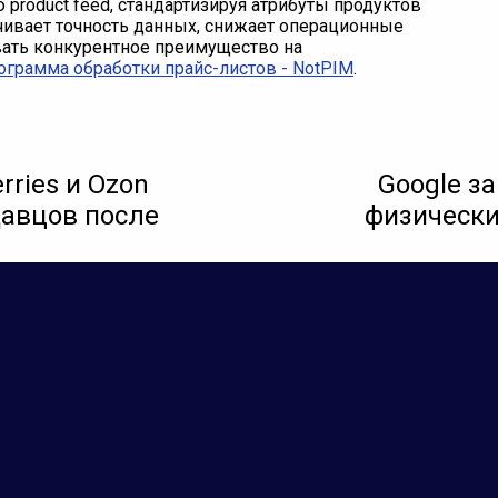
product feed, стандартизируя атрибуты продуктов
ечивает точность данных, снижает операционные
ать конкурентное преимущество на
ограмма обработки прайс-листов - NotPIM
.
ries и Ozon
Google з
давцов после
физически