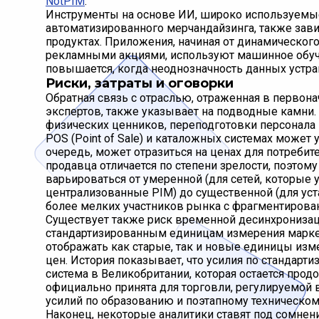
NotPIM
.
Инструменты на основе ИИ, широко используемые 
автоматизированного мерчандайзинга, также зави
продуктах. Приложения, начиная от динамическо
рекламными акциями, используют машинное обуче
повышается, когда неоднозначность данных устран
Риски, затраты и оговорки
Обратная связь с отраслью, отраженная в первон
экспертов, также указывает на подводные камни
физических ценников, переподготовки персонала 
POS (Point of Sale) и каталожных системах может
очередь, может отразиться на ценах для потреби
продавца отличается по степени зрелости, поэто
варьироваться от умеренной (для сетей, которые
централизованные PIM) до существенной (для ус
более мелких участников рынка с фрагментирова
Существует также риск временной десинхронизаци
стандартизированным единицам измерения марке
отображать как старые, так и новые единицы изм
цен. История показывает, что усилия по стандарт
система в Великобритании, которая остается прод
официально принята для торговли, регулируемой 
усилий по образованию и поэтапному техническому 
Наконец, некоторые аналитики ставят под сомнен