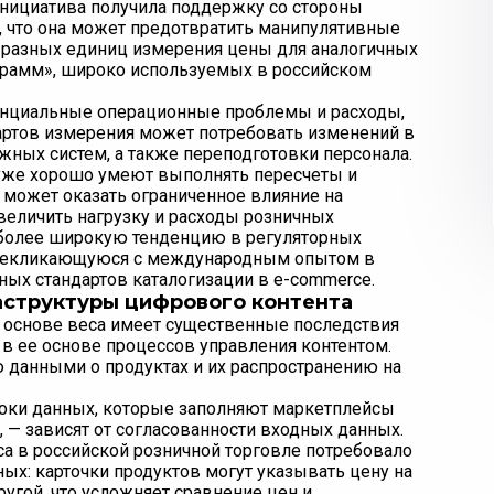
Инициатива получила поддержку со стороны
 что она может предотвратить манипулятивные
 разных единиц измерения цены для аналогичных
0 грамм», широко используемых в российском
тенциальные операционные проблемы и расходы,
дартов измерения может потребовать изменений в
жных систем, а также переподготовки персонала.
 уже хорошо умеют выполнять пересчеты и
е может оказать ограниченное влияние на
величить нагрузку и расходы розничных
 более широкую тенденцию в регуляторных
перекликающуюся с международным опытом в
ных стандартов каталогизации в e-commerce.
аструктуры цифрового контента
а основе веса имеет существенные последствия
 ее основе процессов управления контентом.
 данными о продуктах и их распространению на
оки данных, которые заполняют маркетплейсы
 — зависят от согласованности входных данных.
а в российской розничной торговле потребовало
х: карточки продуктов могут указывать цену на
другой, что усложняет сравнение цен и