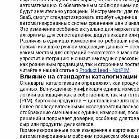
автоматизацию. С обязательным соблюдением ед
будут значительно упрощены. Инструменты для ген
SaaS, смогут стандартизировать атрибут «единиц
автоматизированных систем сравнения цен и ана
Это изменение особенно актуально для маркетпле
алгоритмы для сопоставления, дедупликации или
Различия в единицах измерения потребовали нече
правил или даже ручной модерации данных — рес
узким местом для операций e-commerce в масштаб
упростит интеграцию и снизит накладные расходы 
как розничным продавцам, так и сторонним постав
читайте в нашей статье о
Product feed - NotPIM
.
Влияние на стандарты каталогизации
Стандарты каталогизации определяют, как продук
данных. Вынужденная унификация единиц измерен
логики валидации как в собственных, так и в гото
(PIM). Карточки продуктов — центральные для пр
более последовательными: исследователи пользо
отображение смешанных единиц измерения, поскол
решений и подрывает доверие, особенно для това
сыр или продукты деликатесов.
Гармонизированные поля измерения в карточках 
автоматизированным рабочим процессам обогащ