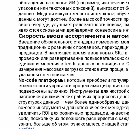
обогащение на основе ИИ (например, извлечение 
упаковки или текстовых описаний), выиграют от 
данных. Модели искусственного интеллекта, обуч
данных, могут достичь более высокой точности пр
свою очередь, улучшает релевантность поиска, 
являются основными драйверами конверсии в инт
Скорость ввода ассортимента и авто
Введение обязательного стандарта измерения мож
традиционных розничных продавцов, переходящих 
продавцов. В настоящее время ввод новых SKU в
проверки или развертывание пользовательских ск
единиц измерения в feeds данных поставщиков. 
измерения массовая загрузка становится проще, 
указанных цен снижается.
No-code платформы
, которые приобрели популя
возможности управлять процессами цифровых про
подвержены влиянию. Инструменты для настройк
настройки динамических рабочих процессов цено
структурах данных — чем более единообразны да
no-code инструменты для нетехнических менедже
увеличить ROI для розничных продавцов, инвести
code, поскольку их полезность расширяется с ка
узнать больше об этом, ознакомьтесь с нашей ста