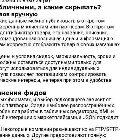
 значительных затрат.
бличными, а какие скрывать?
лов вручную
акие данные можно публиковать в открытом
доверенным клиентам или партнёрам. В открытом
дентификатор товара, его название, описание,
рекомендованная розничная цена и информация о
ам корректно отображать товар в своих магазинах
ены и условия скидок, маржинальность, сроки и
 должны оставаться доступными только для
могут использоваться для индивидуальных
тупа позволяет поставщикам контролировать
ские интересы, не теряя при этом в удобстве
анения фидов
ых форматах, и выбор подходящего зависит от
ых платформ. Среди наиболее распространённых
обен для работы в табличных редакторах, XML и
й интеграции с маркетплейсами, а JSON подходит
. Некоторые компании размещают их на FTP/SFTP-
ления данных. Другие предоставляют прямую