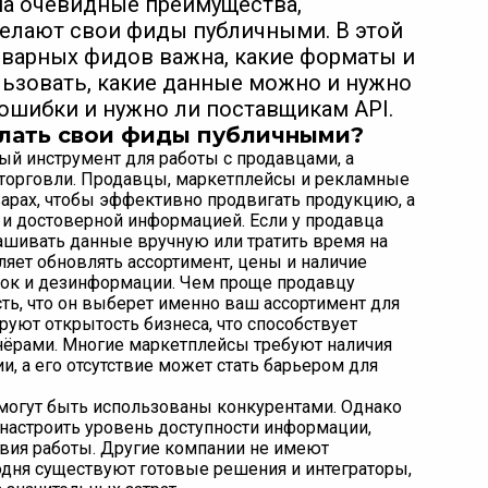
на очевидные преимущества,
делают свои фиды публичными. В этой
оварных фидов важна, какие форматы и
ьзовать, какие данные можно и нужно
 ошибки и нужно ли поставщикам API.
елать свои фиды публичными?
й инструмент для работы с продавцами, а
 торговли. Продавцы, маркетплейсы и рекламные
арах, чтобы эффективно продвигать продукцию, а
 и достоверной информацией. Если у продавца
рашивать данные вручную или тратить время на
яет обновлять ассортимент, цены и наличие
бок и дезинформации. Чем проще продавцу
ть, что он выберет именно ваш ассортимент для
уют открытость бизнеса, что способствует
ёрами. Многие маркетплейсы требуют наличия
и, а его отсутствие может стать барьером для
 могут быть использованы конкурентами. Однако
 настроить уровень доступности информации,
овия работы. Другие компании не имеют
годня существуют готовые решения и интеграторы,