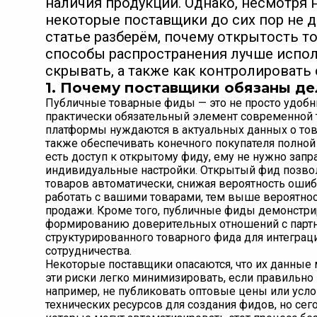
наличия продукции. Однако, несмотря 
некоторые поставщики до сих пор не 
статье разберём, почему открытость т
способы распространения лучше испол
скрывать, а также как контролировать
1. Почему поставщики обязаны д
Публичные товарные фиды — это не просто удобны
практически обязательный элемент современной
платформы нуждаются в актуальных данных о тов
также обеспечивать конечного покупателя полной
есть доступ к открытому фиду, ему не нужно зап
индивидуальные настройки. Открытый фид позвол
товаров автоматически, снижая вероятность оши
работать с вашими товарами, тем выше вероятнос
продажи. Кроме того, публичные фиды демонстрир
формированию доверительных отношений с партн
структурированного товарного фида для интеграци
сотрудничества.
Некоторые поставщики опасаются, что их данные
эти риски легко минимизировать, если правильно
например, не публиковать оптовые цены или усл
технических ресурсов для создания фидов, но се