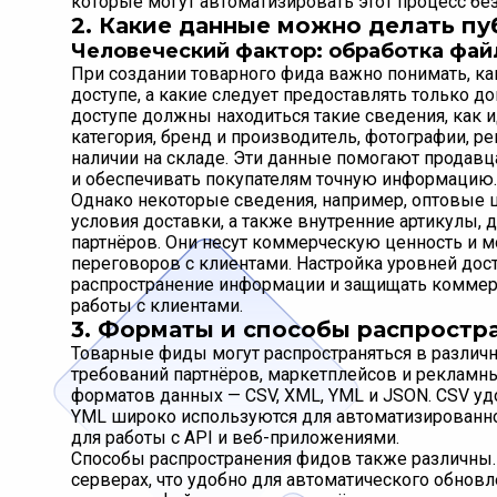
которые могут автоматизировать этот процесс без
2. Какие данные можно делать пу
Человеческий фактор: обработка фай
При создании товарного фида важно понимать, к
доступе, а какие следует предоставлять только 
доступе должны находиться такие сведения, как и
категория, бренд и производитель, фотографии, 
наличии на складе. Эти данные помогают продавц
и обеспечивать покупателям точную информацию.
Однако некоторые сведения, например, оптовые ц
условия доставки, а также внутренние артикулы,
партнёров. Они несут коммерческую ценность и 
переговоров с клиентами. Настройка уровней дос
распространение информации и защищать коммерче
работы с клиентами.
3. Форматы и способы распростр
Товарные фиды могут распространяться в различн
требований партнёров, маркетплейсов и рекламн
форматов данных — CSV, XML, YML и JSON. CSV уд
YML широко используются для автоматизированно
для работы с API и веб-приложениями.
Способы распространения фидов также различны
серверах, что удобно для автоматического обнов