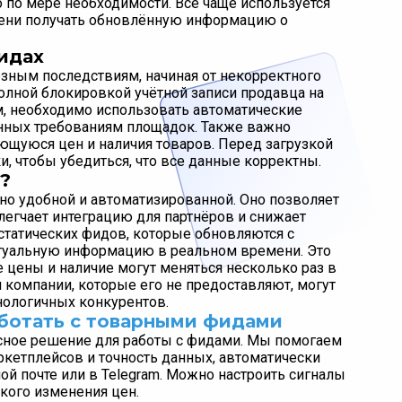
о по мере необходимости. Всё чаще используется
мени получать обновлённую информацию о
идах
зным последствиям, начиная от некорректного
олной блокировкой учётной записи продавца на
, необходимо использовать автоматические
нных требованиям площадок. Также важно
ющуюся цен и наличия товаров. Перед загрузкой
, чтобы убедиться, что все данные корректны.
?
но удобной и автоматизированной. Оно позволяет
егчает интеграцию для партнёров и снижает
 статических фидов, которые обновляются с
ктуальную информацию в реальном времени. Это
 цены и наличие могут меняться несколько раз в
и компании, которые его не предоставляют, могут
хнологичных конкурентов.
ботать с товарными фидами
сное решение для работы с фидами. Мы помогаем
кетплейсов и точность данных, автоматически
ой почте или в Telegram. Можно настроить сигналы
зкого изменения цен.