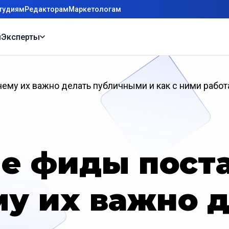
тудиям
Редакторам
Маркетологам
ы
Эксперты
ему их важно делать публичными и как с ними работ
е фиды пост
у их важно 