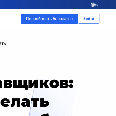
ru
Попробовать бесплатно
Войти
ать
авщиков:
делать