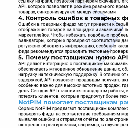
ссылку на файл, позволяя партнёрам скачивать ег
API, которое позволяет в режиме реального вре
товарах, синхронизируя её между системами.
4. Контроль ошибок в товарных ф
Ошибки в товарных фидах могут привести к серьё
отображения товаров на площадке и заканчивая п
маркетплейсе. Чтобы избежать подобных проблем
валидаторы, которые проверяют соответствие да
регулярно обновлять информацию, особенно каса
фида рекомендуется проводить тестовые проверки
5. Почему поставщикам нужно API
API делает интеграцию с поставщиком максималь
обеспечивать мгновенное обновление данных, обл
нагрузку на техническую поддержку. В отличие от
задержкой, API позволяет продавцам получать а
особенно важно для высокочастотных продаж, где
день. Сегодня API становится стандартом работы, 
потерять клиентов, которые предпочтут более те
NotPIM помогает поставщикам ра
Сервис NotPIM предлагает поставщикам комплек
проверять фиды на соответствие требованиям мар
выявляя ошибки и отправляя отчёты по электронн
экстренного реагирования, например, в случае ре