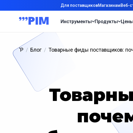
Для поставщиков
Магазинам
Веб-с
Инструменты
Продукты
Цен
'P
Блог
Товарные фиды поставщиков: поч
Товарны
почем