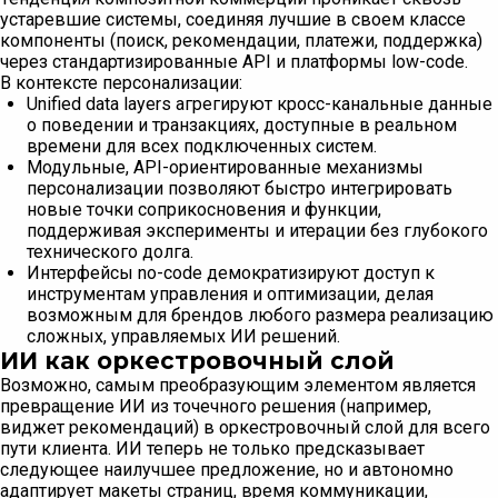
устаревшие системы, соединяя лучшие в своем классе
компоненты (поиск, рекомендации, платежи, поддержка)
через стандартизированные API и платформы low-code.
В контексте персонализации:
Unified data layers агрегируют кросс-канальные данные
о поведении и транзакциях, доступные в реальном
времени для всех подключенных систем.
Модульные, API-ориентированные механизмы
персонализации позволяют быстро интегрировать
новые точки соприкосновения и функции,
поддерживая эксперименты и итерации без глубокого
технического долга.
Интерфейсы no-code демократизируют доступ к
инструментам управления и оптимизации, делая
возможным для брендов любого размера реализацию
сложных, управляемых ИИ решений.
ИИ как оркестровочный слой
Возможно, самым преобразующим элементом является
превращение ИИ из точечного решения (например,
виджет рекомендаций) в оркестровочный слой для всего
пути клиента. ИИ теперь не только предсказывает
следующее наилучшее предложение, но и автономно
адаптирует макеты страниц, время коммуникации,