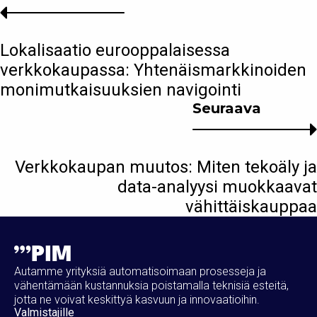
Lokalisaatio eurooppalaisessa
verkkokaupassa: Yhtenäismarkkinoiden
monimutkaisuuksien navigointi
Seuraava
Verkkokaupan muutos: Miten tekoäly ja
data-analyysi muokkaavat
vähittäiskauppaa
Autamme yrityksiä automatisoimaan prosesseja ja
vähentämään kustannuksia poistamalla teknisiä esteitä,
jotta ne voivat keskittyä kasvuun ja innovaatioihin.
Valmistajille