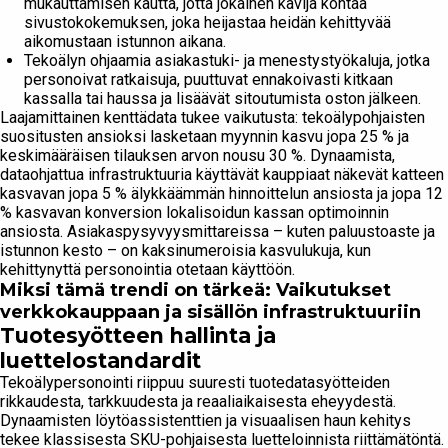
mukauttamisen kautta, jotta jokainen kävijä kohtaa
sivustokokemuksen, joka heijastaa heidän kehittyvää
aikomustaan istunnon aikana.
Tekoälyn ohjaamia asiakastuki- ja menestystyökaluja, jotka
personoivat ratkaisuja, puuttuvat ennakoivasti kitkaan
kassalla tai haussa ja lisäävät sitoutumista oston jälkeen.
Laajamittainen kenttädata tukee vaikutusta: tekoälypohjaisten
suositusten ansioksi lasketaan myynnin kasvu jopa 25 % ja
keskimääräisen tilauksen arvon nousu 30 %. Dynaamista,
dataohjattua infrastruktuuria käyttävät kauppiaat näkevät katteen
kasvavan jopa 5 % älykkäämmän hinnoittelun ansiosta ja jopa 12
% kasvavan konversion lokalisoidun kassan optimoinnin
ansiosta. Asiakaspysyvyysmittareissa – kuten paluustoaste ja
istunnon kesto – on kaksinumeroisia kasvulukuja, kun
kehittynyttä personointia otetaan käyttöön.
Miksi tämä trendi on tärkeä: Vaikutukset
verkkokauppaan ja sisällön infrastruktuuriin
Tuotesyötteen hallinta ja
luettelostandardit
Tekoälypersonointi riippuu suuresti tuotedatasyötteiden
rikkaudesta, tarkkuudesta ja reaaliaikaisesta eheyydestä.
Dynaamisten löytöassistenttien ja visuaalisen haun kehitys
tekee klassisesta SKU-pohjaisesta luetteloinnista riittämätöntä.