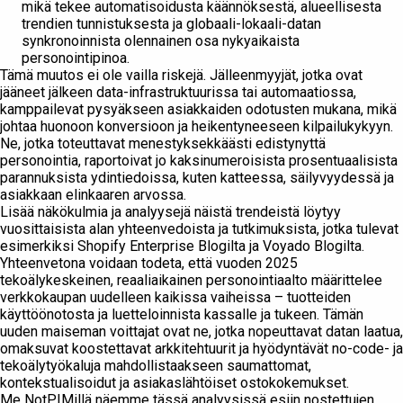
mikä tekee automatisoidusta käännöksestä, alueellisesta
trendien tunnistuksesta ja globaali-lokaali-datan
synkronoinnista olennainen osa nykyaikaista
personointipinoa.
Tämä muutos ei ole vailla riskejä. Jälleenmyyjät, jotka ovat
jääneet jälkeen data-infrastruktuurissa tai automaatiossa,
kamppailevat pysyäkseen asiakkaiden odotusten mukana, mikä
johtaa huonoon konversioon ja heikentyneeseen kilpailukykyyn.
Ne, jotka toteuttavat menestyksekkäästi edistynyttä
personointia, raportoivat jo kaksinumeroisista prosentuaalisista
parannuksista ydintiedoissa, kuten katteessa, säilyvyydessä ja
asiakkaan elinkaaren arvossa.
Lisää näkökulmia ja analyysejä näistä trendeistä löytyy
vuosittaisista alan yhteenvedoista ja tutkimuksista, jotka tulevat
esimerkiksi Shopify Enterprise Blogilta ja Voyado Blogilta.
Yhteenvetona voidaan todeta, että vuoden 2025
tekoälykeskeinen, reaaliaikainen personointiaalto määrittelee
verkkokaupan uudelleen kaikissa vaiheissa – tuotteiden
käyttöönotosta ja luetteloinnista kassalle ja tukeen. Tämän
uuden maiseman voittajat ovat ne, jotka nopeuttavat datan laatua,
omaksuvat koostettavat arkkitehtuurit ja hyödyntävät no-code- ja
tekoälytyökaluja mahdollistaakseen saumattomat,
kontekstualisoidut ja asiakaslähtöiset ostokokemukset.
Me NotPIMillä näemme tässä analyysissä esiin nostettujen