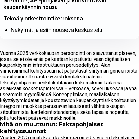
No-code-, API-pohjaisen ja koostettavan
kaupankäynnin nousu
Tekoäly orkestrointikerroksena
Näkymät ja esiin nouseva keskustelu
Vuonna 2025 verkkokaupan personointi on saavuttanut pisteen,
jossa se ei ole enää pelkästään kilpailuetu, vaan digitaalisen
kaupankäynnin infrastruktuurin perusedellytys. Alan
viimeisimmät kehityssuunnat paljastavat siirtymän geneerisistä
suositusmoottoreista syvästi kontekstuaalisiin,
tekoälypohjaisiin henkilökohtaisiin kokemuksiin kaikissa
asiakkaan kosketuspisteissä – verkossa, sovelluksessa ja yhä
useammin myymälässä. Koneoppimisen, reaaliaikaisen
käyttäytymisdatan ja koostettavien kaupankäyntiarkkitehtuurien
integrointi muokkaa perustavanlaatuisesti vähittäiskaupan
sitouttamista, luettelointistandardeja sekä tapaa ja nopeutta,
jolla tuotteet pääsevät markkinoille.
Mitä on muuttunut: Faktapohjaiset
kehityssuunnat
Vuoden 2025 muutoksen keskiössä on edistyneen tekoälyn ja