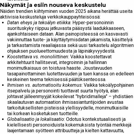
Näkymät ja esiin nouseva keskustelu
Näiden trendien kiihtyminen vuoden 2025 aikana herättää useita
aktiivisia keskusteluja verkkokauppayhteisössä:
Datan eheys ja tekoälyn etiikka
: Hyper-personoinnin
suorituskyky riippuu jatkuvasta pääsystä laadukkaaseen,
ajankohtaiseen dataan. Alan painopisteessä on kasvavasti
vakiinnuttaa tuote- ja käyttäytymisdatan jakamista, käsittelyä
ja tarkastamista reaaliajassa sekä uusi tarkastelu algoritmien
ohjauksen puolueettomuudesta ja läpinäkyvyydestä.
Koostettava vs. monoliittinen
: Vaikka koostettavat
arkkitehtuurit hallitsevat, integroinnin ja hallinnan
monimutkaisuus on toistuva haaste. Joustavuuden
tasapainottaminen luotettavuuden ja tuen kanssa on edelleen
keskeinen teema teknisessä päätöksenteossa.
Ihmisen vs. automatisoitu kokemus
: Vaikka tekoälypohjainen
itsepalvelu ja personointi tuottavat suurta hyötyä, alan
johtavat jälleenmyyjät kokeilevat ”hybridimalleja” – yhdistäen
skaalautuvan automaation ihmisasiantuntijoiden avustaa
tarkoituksellisten pisteissä ylellisyydelle, monimutkaisille
tai korkean kosketuksen tuotteille.
Globalisaatio ja lokalisaatio
: Odotus kontekstuaalisesti ja
kielellisesti personoiduista kokemuksista työntää merkkejä
laajentamaan syötteen attribuutteja ja kielten kattavuutta,