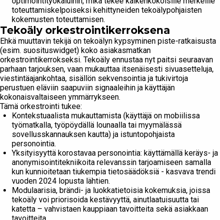
optimointityökaluihin, mikä tekee kaikenkokoisille merkeille
toteuttamiskelpoiseksi kehittyneiden tekoälypohjaisten
kokemusten toteuttamisen.
Tekoäly orkestrointikerroksena
Ehkä muuttavin tekijä on tekoälyn kypsyminen piste-ratkaisusta
(esim. suosituswidget) koko asiakasmatkan
orkestrointikerrokseksi. Tekoäly ennustaa nyt paitsi seuraavan
parhaan tarjouksen, vaan mukauttaa itsenäisesti sivuasetteluja,
viestintäajankohtaa, sisällön sekvensointia ja tukivirtoja
perustuen eläviin saapuviin signaaleihin ja käyttäjän
kokonaisvaltaiseen ymmärrykseen.
Tämä orkestrointi tukee:
Kontekstuaalista mukauttamista (käyttäjä on mobiilissa
työmatkalla, työpöydällä lounaalla tai myymälässä
sovellusskannauksen kautta) ja istuntopohjaista
personointia.
Yksityisyyttä korostavaa personointia: käyttämällä keräys- ja
anonymisointitekniikoita relevanssin tarjoamiseen samalla
kun kunnioitetaan tiukempia tietosäädöksiä - kasvava trendi
vuoden 2024 lopusta lähtien.
Modulaarisia, brändi- ja luokkatietoisia kokemuksia, joissa
tekoäly voi priorisoida kestävyyttä, ainutlaatuisuutta tai
katetta – vahvistaen kauppiaan tavoitteita sekä asiakkaan
tavoitteita.