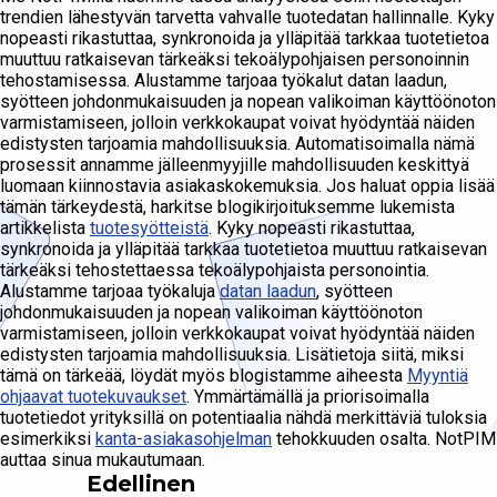
trendien lähestyvän tarvetta vahvalle tuotedatan hallinnalle. Kyky
nopeasti rikastuttaa, synkronoida ja ylläpitää tarkkaa tuotetietoa
muuttuu ratkaisevan tärkeäksi tekoälypohjaisen personoinnin
tehostamisessa. Alustamme tarjoaa työkalut datan laadun,
syötteen johdonmukaisuuden ja nopean valikoiman käyttöönoton
varmistamiseen, jolloin verkkokaupat voivat hyödyntää näiden
edistysten tarjoamia mahdollisuuksia. Automatisoimalla nämä
prosessit annamme jälleenmyyjille mahdollisuuden keskittyä
luomaan kiinnostavia asiakaskokemuksia. Jos haluat oppia lisää
tämän tärkeydestä, harkitse blogikirjoituksemme lukemista
artikkelista
tuotesyötteistä
. Kyky nopeasti rikastuttaa,
synkronoida ja ylläpitää tarkkaa tuotetietoa muuttuu ratkaisevan
tärkeäksi tehostettaessa tekoälypohjaista personointia.
Alustamme tarjoaa työkaluja
datan laadun
, syötteen
johdonmukaisuuden ja nopean valikoiman käyttöönoton
varmistamiseen, jolloin verkkokaupat voivat hyödyntää näiden
edistysten tarjoamia mahdollisuuksia. Lisätietoja siitä, miksi
tämä on tärkeää, löydät myös blogistamme aiheesta
Myyntiä
ohjaavat tuotekuvaukset
. Ymmärtämällä ja priorisoimalla
tuotetiedot yrityksillä on potentiaalia nähdä merkittäviä tuloksia
esimerkiksi
kanta-asiakasohjelman
tehokkuuden osalta. NotPIM
auttaa sinua mukautumaan.
Edellinen