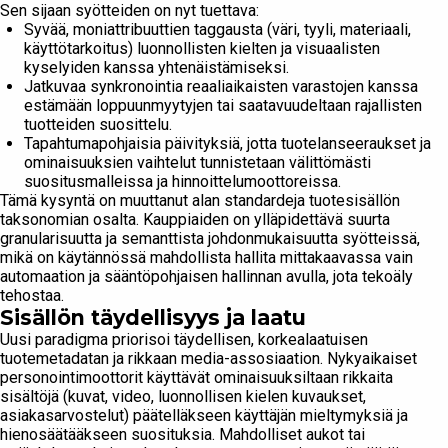
Sen sijaan syötteiden on nyt tuettava:
Syvää, moniattribuuttien taggausta (väri, tyyli, materiaali,
käyttötarkoitus) luonnollisten kielten ja visuaalisten
kyselyiden kanssa yhtenäistämiseksi.
Jatkuvaa synkronointia reaaliaikaisten varastojen kanssa
estämään loppuunmyytyjen tai saatavuudeltaan rajallisten
tuotteiden suosittelu.
Tapahtumapohjaisia päivityksiä, jotta tuotelanseeraukset ja
ominaisuuksien vaihtelut tunnistetaan välittömästi
suositusmalleissa ja hinnoittelumoottoreissa.
Tämä kysyntä on muuttanut alan standardeja tuotesisällön
taksonomian osalta. Kauppiaiden on ylläpidettävä suurta
granularisuutta ja semanttista johdonmukaisuutta syötteissä,
mikä on käytännössä mahdollista hallita mittakaavassa vain
automaation ja sääntöpohjaisen hallinnan avulla, jota tekoäly
tehostaa.
Sisällön täydellisyys ja laatu
Uusi paradigma priorisoi täydellisen, korkealaatuisen
tuotemetadatan ja rikkaan media-assosiaation. Nykyaikaiset
personointimoottorit käyttävät ominaisuuksiltaan rikkaita
sisältöjä (kuvat, video, luonnollisen kielen kuvaukset,
asiakasarvostelut) päätelläkseen käyttäjän mieltymyksiä ja
hienosäätääkseen suosituksia. Mahdolliset aukot tai