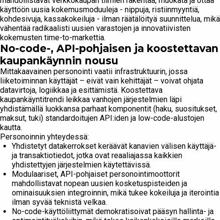
mahdollistavat verkkokaupan tiimien rakentaa, muokata ja ottaa
käyttöön uusia kokemusmoduuleja - nippuja, ristiinmyyntiä,
kohdesivuja, kassakokeiluja - ilman räätälöityä suunnittelua, mikä
vähentää radikaalisti uusien varastojen ja innovatiivisten
kokemusten time-to-markettia.
No-code-, API-pohjaisen ja koostettavan
kaupankäynnin nousu
Mittakaavainen personointi vaatii infrastruktuurin, jossa
liiketoiminnan käyttäjät – eivät vain kehittäjät – voivat ohjata
datavirtoja, logiikkaa ja esittämistä. Koostettava
kaupankäyntitrendi leikkaa vanhojen järjestelmien läpi
yhdistämällä luokkansa parhaat komponentit (haku, suositukset,
maksut, tuki) standardoitujen API:iden ja low-code-alustojen
kautta.
Personoinnin yhteydessä:
Yhdistetyt datakerrokset keräävät kanavien välisen käyttäjä-
ja transaktiotiedot, jotka ovat reaaliajassa kaikkien
yhdistettyjen järjestelmien käytettävissä.
Modulaariset, API-pohjaiset personointimoottorit
mahdollistavat nopean uusien kosketuspisteiden ja
ominaisuuksien integroinnin, mikä tukee kokeiluja ja iterointia
ilman syvää teknistä velkaa.
No-code-käyttöliittymät demokratisoivat pääsyn hallinta- ja