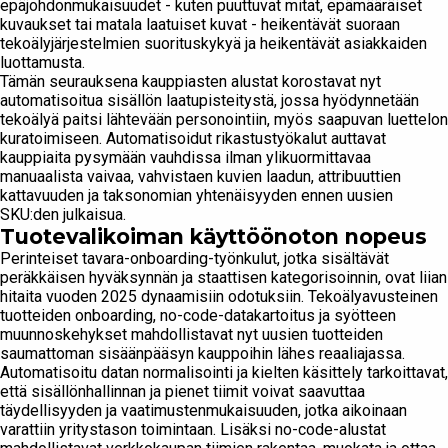
epäjohdonmukaisuudet - kuten puuttuvat mitat, epämääräiset
kuvaukset tai matala laatuiset kuvat - heikentävät suoraan
tekoälyjärjestelmien suorituskykyä ja heikentävät asiakkaiden
luottamusta.
Tämän seurauksena kauppiasten alustat korostavat nyt
automatisoitua sisällön laatupisteitystä, jossa hyödynnetään
tekoälyä paitsi lähtevään personointiin, myös saapuvan luettelon
kuratoimiseen. Automatisoidut rikastustyökalut auttavat
kauppiaita pysymään vauhdissa ilman ylikuormittavaa
manuaalista vaivaa, vahvistaen kuvien laadun, attribuuttien
kattavuuden ja taksonomian yhtenäisyyden ennen uusien
SKU:den julkaisua.
Tuotevalikoiman käyttöönoton nopeus
Perinteiset tavara-onboarding-työnkulut, jotka sisältävät
peräkkäisen hyväksynnän ja staattisen kategorisoinnin, ovat liian
hitaita vuoden 2025 dynaamisiin odotuksiin. Tekoälyavusteinen
tuotteiden onboarding, no-code-datakartoitus ja syötteen
muunnoskehykset mahdollistavat nyt uusien tuotteiden
saumattoman sisäänpääsyn kauppoihin lähes reaaliajassa.
Automatisoitu datan normalisointi ja kielten käsittely tarkoittavat,
että sisällönhallinnan ja pienet tiimit voivat saavuttaa
täydellisyyden ja vaatimustenmukaisuuden, jotka aikoinaan
varattiin yritystason toimintaan. Lisäksi no-code-alustat