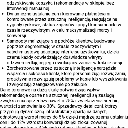
odzyskiwanie koszyka i rekomendacje w sklepie, bez
interwencji manualnej.
Dynamiczne ustalanie cen i kierowanie płatnościami
kontrolowane przez sztuczną inteligencję, reagujące na
sygnały rynkowe, status zapasów i popyt konsumencki w
czasie rzeczywistym, w celu maksymalizacji marży i
konwersji.
Samoopty malizujące się podróże klientów, budowane
poprzez segmentację w czasie rzeczywistym i
natychmiastową adaptację interfejsu użytkownika, dzięki
czemu każdy odwiedzający doświadcza witryny
odzwierciedlającej jego ewoluujący zamiar w trakcie sesji.
Zorchestrowane przez sztuczną inteligencję narzędzia
wsparcia i sukcesu klienta, które personalizują rozwiązania,
proaktywnie rozwiązują problemy w kasie lub wyszukiwaniu
i zwiększają zaangażowanie po zakupie.
Dane terenowe na dużą skalę potwierdzają wpływ:
rekomendacje oparte na sztucznej inteligencji są zasługą
zwiększenia sprzedaży nawet o 25% i zwiększenia średniej
wartości zamówienia o 30%. Sprzedawcy detaliczni, którzy
przyjmują dynamiczną infrastrukturę opartą na danych,
odnotowują wzrost marży do 5% dzięki mądrzejszemu ustalaniu
cen i do 12% wzrostu konwersji dzięki zlokalizowanej
optymalizacji kasy. Wskaźniki retencji klientów – takie jak stopa