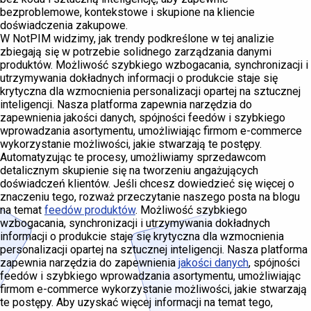
bezproblemowe, kontekstowe i skupione na kliencie
doświadczenia zakupowe.
W NotPIM widzimy, jak trendy podkreślone w tej analizie
zbiegają się w potrzebie solidnego zarządzania danymi
produktów. Możliwość szybkiego wzbogacania, synchronizacji i
utrzymywania dokładnych informacji o produkcie staje się
krytyczna dla wzmocnienia personalizacji opartej na sztucznej
inteligencji. Nasza platforma zapewnia narzędzia do
zapewnienia jakości danych, spójności feedów i szybkiego
wprowadzania asortymentu, umożliwiając firmom e-commerce
wykorzystanie możliwości, jakie stwarzają te postępy.
Automatyzując te procesy, umożliwiamy sprzedawcom
detalicznym skupienie się na tworzeniu angażujących
doświadczeń klientów. Jeśli chcesz dowiedzieć się więcej o
znaczeniu tego, rozważ przeczytanie naszego posta na blogu
na temat
feedów produktów
. Możliwość szybkiego
wzbogacania, synchronizacji i utrzymywania dokładnych
informacji o produkcie staje się krytyczna dla wzmocnienia
personalizacji opartej na sztucznej inteligencji. Nasza platforma
zapewnia narzędzia do zapewnienia
jakości danych
, spójności
feedów i szybkiego wprowadzania asortymentu, umożliwiając
firmom e-commerce wykorzystanie możliwości, jakie stwarzają
te postępy. Aby uzyskać więcej informacji na temat tego,