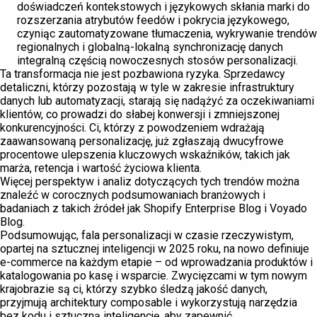
doświadczeń kontekstowych i językowych skłania marki do
rozszerzania atrybutów feedów i pokrycia językowego,
czyniąc zautomatyzowane tłumaczenia, wykrywanie trendów
regionalnych i globalną-lokalną synchronizację danych
integralną częścią nowoczesnych stosów personalizacji.
Ta transformacja nie jest pozbawiona ryzyka. Sprzedawcy
detaliczni, którzy pozostają w tyle w zakresie infrastruktury
danych lub automatyzacji, starają się nadążyć za oczekiwaniami
klientów, co prowadzi do słabej konwersji i zmniejszonej
konkurencyjności. Ci, którzy z powodzeniem wdrażają
zaawansowaną personalizację, już zgłaszają dwucyfrowe
procentowe ulepszenia kluczowych wskaźników, takich jak
marża, retencja i wartość życiowa klienta.
Więcej perspektyw i analiz dotyczących tych trendów można
znaleźć w corocznych podsumowaniach branżowych i
badaniach z takich źródeł jak Shopify Enterprise Blog i Voyado
Blog.
Podsumowując, fala personalizacji w czasie rzeczywistym,
opartej na sztucznej inteligencji w 2025 roku, na nowo definiuje
e-commerce na każdym etapie – od wprowadzania produktów i
katalogowania po kasę i wsparcie. Zwycięzcami w tym nowym
krajobrazie są ci, którzy szybko śledzą jakość danych,
przyjmują architektury composable i wykorzystują narzędzia
bez kodu i sztuczną inteligencję, aby zapewnić