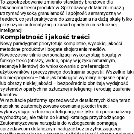
To zapotrzebowanie zmieniło standardy branżowe dla
taksonomii treści produktów. Sprzedawcy detaliczni muszą
utrzymać wysoką granularność i spójność semantyczną w
feedach, co jest praktyczne do zarządzania na dużą skalę tylko
przy użyciu automatyzacji i zasad opartych na sztucznej
inteligencji.
Kompletność i jakość treści
Nowy paradygmat priorytetuje kompletne, wysokiej jakości
metadane produktów i bogate skojarzenia mediów.
Nowoczesne silniki personalizacji wykorzystują bogatą w
funkcje treść (obrazy, wideo, opisy w języku naturalnym,
recenzje klientów) do wnioskowania o preferencjach
użytkowników i precyzyjnego dostrajania sugestii. Wszelkie luki
lub niespójności – takie jak brakujące wymiary, niejasne opisy
lub obrazy niskiej jakości – bezpośrednio obniżają wydajność
systemów opartych na sztucznej inteligencji i erodują zaufanie
klientów.
W rezultacie platformy sprzedawców detalicznych kładą teraz
nacisk na zautomatyzowane ocenianie jakości treści,
wykorzystując sztuczną inteligencję nie tylko do personalizacji
wychodzącej, ale także do kuracji katalogu przychodzącego.
Zautomatyzowane narzędzia do wzbogacania pomagają
sprzedawcom detalicznym nadążać bez przytłaczającego