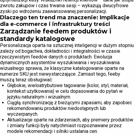
zwrotu zakupów i czas trwania sesji – wykazują dwucyfrowe
zyski po wdrożeniu zaawansowanej personalizacji.
Dlaczego ten trend ma znaczenie: Implikacje
dla e-commerce i infrastruktury treści
Zarządzanie feedem produktów i
standardy katalogowe
Personalizacja oparta na sztucznej inteligencji w dużym stopniu
zależy od bogactwa, dokładności i integralności w czasie
rzeczywistym feedów danych o produktach. Ewolucja
dynamicznych asystentów wyszukiwania i wyszukiwania
wizualnego sprawia, że klasyczne katalogowanie oparte na
numerze SKU jest niewystarczające. Zamiast tego, feeby
muszą teraz obsługiwać:
Głębokie, wieloatrybutowe tagowanie (kolor, styl, materiał,
kontekst użytkowania) w celu dopasowania do pytań w
języku naturalnym i wizualnym.
Ciągłą synchronizację z bieżącymi zapasami, aby zapobiec
rekomendowaniu produktów niedostępnych lub
wyczerpanych.
Aktualizacje oparte na zdarzeniach, aby premiery produktów
i zmiany funkcji były natychmiast rozpoznawane przez
modele rekomendacji i silniki ustalania cen.