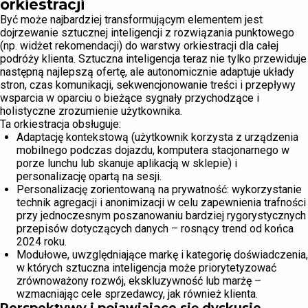
orkiestracji
Być może najbardziej transformującym elementem jest
dojrzewanie sztucznej inteligencji z rozwiązania punktowego
(np. widżet rekomendacji) do warstwy orkiestracji dla całej
podróży klienta. Sztuczna inteligencja teraz nie tylko przewiduje
następną najlepszą ofertę, ale autonomicznie adaptuje układy
stron, czas komunikacji, sekwencjonowanie treści i przepływy
wsparcia w oparciu o bieżące sygnały przychodzące i
holistyczne zrozumienie użytkownika.
Ta orkiestracja obsługuje:
Adaptację kontekstową (użytkownik korzysta z urządzenia
mobilnego podczas dojazdu, komputera stacjonarnego w
porze lunchu lub skanuje aplikacją w sklepie) i
personalizację opartą na sesji.
Personalizację zorientowaną na prywatność: wykorzystanie
technik agregacji i anonimizacji w celu zapewnienia trafności
przy jednoczesnym poszanowaniu bardziej rygorystycznych
przepisów dotyczących danych – rosnący trend od końca
2024 roku.
Modułowe, uwzględniające markę i kategorię doświadczenia,
w których sztuczna inteligencja może priorytetyzować
zrównoważony rozwój, ekskluzywność lub marżę –
wzmacniając cele sprzedawcy, jak również klienta.