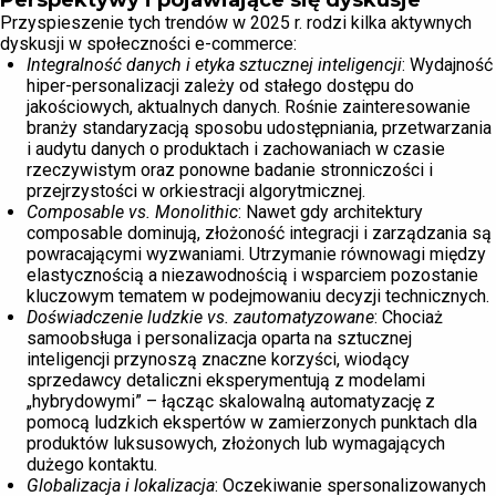
Perspektywy i pojawiające się dyskusje
Przyspieszenie tych trendów w 2025 r. rodzi kilka aktywnych
dyskusji w społeczności e-commerce:
Integralność danych i etyka sztucznej inteligencji
: Wydajność
hiper-personalizacji zależy od stałego dostępu do
jakościowych, aktualnych danych. Rośnie zainteresowanie
branży standaryzacją sposobu udostępniania, przetwarzania
i audytu danych o produktach i zachowaniach w czasie
rzeczywistym oraz ponowne badanie stronniczości i
przejrzystości w orkiestracji algorytmicznej.
Composable vs. Monolithic
: Nawet gdy architektury
composable dominują, złożoność integracji i zarządzania są
powracającymi wyzwaniami. Utrzymanie równowagi między
elastycznością a niezawodnością i wsparciem pozostanie
kluczowym tematem w podejmowaniu decyzji technicznych.
Doświadczenie ludzkie vs. zautomatyzowane
: Chociaż
samoobsługa i personalizacja oparta na sztucznej
inteligencji przynoszą znaczne korzyści, wiodący
sprzedawcy detaliczni eksperymentują z modelami
„hybrydowymi” – łącząc skalowalną automatyzację z
pomocą ludzkich ekspertów w zamierzonych punktach dla
produktów luksusowych, złożonych lub wymagających
dużego kontaktu.
Globalizacja i lokalizacja
: Oczekiwanie spersonalizowanych