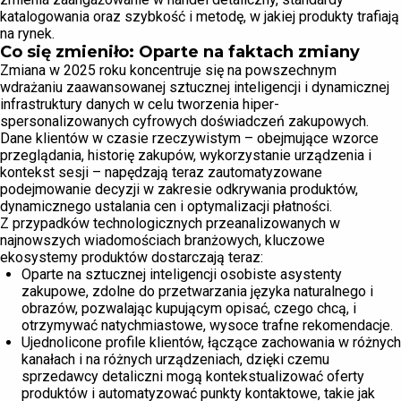
katalogowania oraz szybkość i metodę, w jakiej produkty trafiają
na rynek.
Co się zmieniło: Oparte na faktach zmiany
Zmiana w 2025 roku koncentruje się na powszechnym
wdrażaniu zaawansowanej sztucznej inteligencji i dynamicznej
infrastruktury danych w celu tworzenia hiper-
spersonalizowanych cyfrowych doświadczeń zakupowych.
Dane klientów w czasie rzeczywistym – obejmujące wzorce
przeglądania, historię zakupów, wykorzystanie urządzenia i
kontekst sesji – napędzają teraz zautomatyzowane
podejmowanie decyzji w zakresie odkrywania produktów,
dynamicznego ustalania cen i optymalizacji płatności.
Z przypadków technologicznych przeanalizowanych w
najnowszych wiadomościach branżowych, kluczowe
ekosystemy produktów dostarczają teraz:
Oparte na sztucznej inteligencji osobiste asystenty
zakupowe, zdolne do przetwarzania języka naturalnego i
obrazów, pozwalając kupującym opisać, czego chcą, i
otrzymywać natychmiastowe, wysoce trafne rekomendacje.
Ujednolicone profile klientów, łączące zachowania w różnych
kanałach i na różnych urządzeniach, dzięki czemu
sprzedawcy detaliczni mogą kontekstualizować oferty
produktów i automatyzować punkty kontaktowe, takie jak