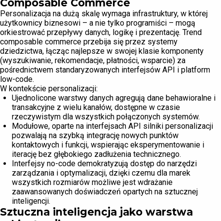
Composable Commerce
Personalizacja na dużą skalę wymaga infrastruktury, w której
użytkownicy biznesowi – a nie tylko programiści – mogą
orkiestrować przepływy danych, logikę i prezentację. Trend
composable commerce przebija się przez systemy
dziedzictwa, łącząc najlepsze w swojej klasie komponenty
(wyszukiwanie, rekomendacje, płatności, wsparcie) za
pośrednictwem standaryzowanych interfejsów API i platform
low-code.
W kontekście personalizacji:
Ujednolicone warstwy danych agregują dane behawioralne i
transakcyjne z wielu kanałów, dostępne w czasie
rzeczywistym dla wszystkich połączonych systemów.
Modułowe, oparte na interfejsach API silniki personalizacji
pozwalają na szybką integrację nowych punktów
kontaktowych i funkcji, wspierając eksperymentowanie i
iterację bez głębokiego zadłużenia technicznego.
Interfejsy no-code demokratyzują dostęp do narzędzi
zarządzania i optymalizacji, dzięki czemu dla marek
wszystkich rozmiarów możliwe jest wdrażanie
zaawansowanych doświadczeń opartych na sztucznej
inteligencji.
Sztuczna inteligencja jako warstwa