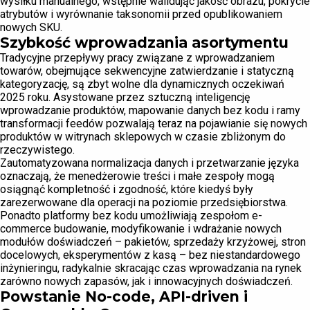
wysiłku manualnego, wstępnie walidując jakość obrazu, pokrycie
atrybutów i wyrównanie taksonomii przed opublikowaniem
nowych SKU.
Szybkość wprowadzania asortymentu
Tradycyjne przepływy pracy związane z wprowadzaniem
towarów, obejmujące sekwencyjne zatwierdzanie i statyczną
kategoryzację, są zbyt wolne dla dynamicznych oczekiwań
2025 roku. Asystowane przez sztuczną inteligencję
wprowadzanie produktów, mapowanie danych bez kodu i ramy
transformacji feedów pozwalają teraz na pojawianie się nowych
produktów w witrynach sklepowych w czasie zbliżonym do
rzeczywistego.
Zautomatyzowana normalizacja danych i przetwarzanie języka
oznaczają, że menedżerowie treści i małe zespoły mogą
osiągnąć kompletność i zgodność, które kiedyś były
zarezerwowane dla operacji na poziomie przedsiębiorstwa.
Ponadto platformy bez kodu umożliwiają zespołom e-
commerce budowanie, modyfikowanie i wdrażanie nowych
modułów doświadczeń – pakietów, sprzedaży krzyżowej, stron
docelowych, eksperymentów z kasą – bez niestandardowego
inżynieringu, radykalnie skracając czas wprowadzania na rynek
zarówno nowych zapasów, jak i innowacyjnych doświadczeń.
Powstanie No-code, API-driven i