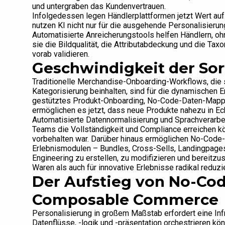
und untergraben das Kundenvertrauen.
Infolgedessen legen Händlerplattformen jetzt Wert auf 
nutzen KI nicht nur für die ausgehende Personalisierun
Automatisierte Anreicherungstools helfen Händlern, oh
sie die Bildqualität, die Attributabdeckung und die Ta
vorab validieren.
Geschwindigkeit der So
Traditionelle Merchandise-Onboarding-Workflows, die
Kategorisierung beinhalten, sind für die dynamischen 
gestütztes Produkt-Onboarding, No-Code-Daten-Mapp
ermöglichen es jetzt, dass neue Produkte nahezu in Ech
Automatisierte Datennormalisierung und Sprachverarbe
Teams die Vollständigkeit und Compliance erreichen kö
vorbehalten war. Darüber hinaus ermöglichen No-Cod
Erlebnismodulen – Bundles, Cross-Sells, Landingpag
Engineering zu erstellen, zu modifizieren und bereitzu
Waren als auch für innovative Erlebnisse radikal reduzie
Der Aufstieg von No-Cod
Composable Commerce
Personalisierung in großem Maßstab erfordert eine Infra
Datenflüsse, -logik und -präsentation orchestrieren 