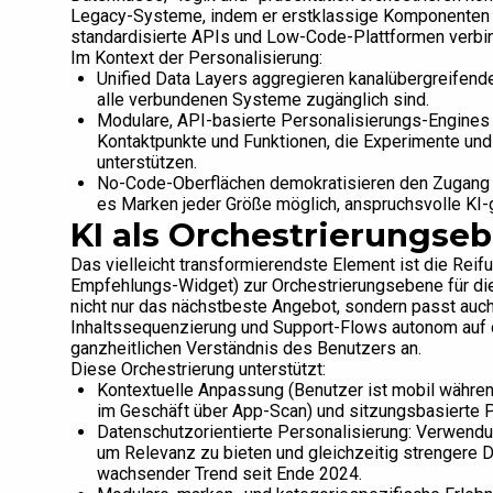
Legacy-Systeme, indem er erstklassige Komponenten (
standardisierte APIs und Low-Code-Plattformen verbin
Im Kontext der Personalisierung:
Unified Data Layers aggregieren kanalübergreifende 
alle verbundenen Systeme zugänglich sind.
Modulare, API-basierte Personalisierungs-Engines 
Kontaktpunkte und Funktionen, die Experimente und
unterstützen.
No-Code-Oberflächen demokratisieren den Zugang
es Marken jeder Größe möglich, anspruchsvolle KI-
KI als Orchestrierungse
Das vielleicht transformierendste Element ist die Reifu
Empfehlungs-Widget) zur Orchestrierungsebene für die
nicht nur das nächstbeste Angebot, sondern passt auc
Inhaltssequenzierung und Support-Flows autonom auf 
ganzheitlichen Verständnis des Benutzers an.
Diese Orchestrierung unterstützt:
Kontextuelle Anpassung (Benutzer ist mobil währ
im Geschäft über App-Scan) und sitzungsbasierte P
Datenschutzorientierte Personalisierung: Verwend
um Relevanz zu bieten und gleichzeitig strengere
wachsender Trend seit Ende 2024.