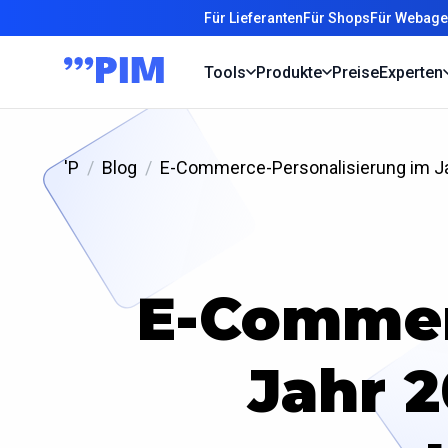
Für Lieferanten
Für Shops
Für Webage
Tools
Produkte
Preise
Experten
'P
Blog
E-Commerce-Personalisierung im Jah
E-Commer
Jahr 2