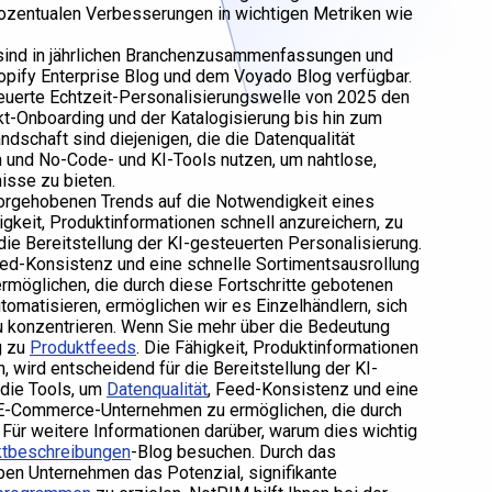
rozentualen Verbesserungen in wichtigen Metriken wie
sind in jährlichen Branchenzusammenfassungen und
ify Enterprise Blog und dem Voyado Blog verfügbar.
uerte Echtzeit-Personalisierungswelle von 2025 den
t-Onboarding und der Katalogisierung bis hin zum
dschaft sind diejenigen, die die Datenqualität
und No-Code- und KI-Tools nutzen, um nahtlose,
isse zu bieten.
vorgehobenen Trends auf die Notwendigkeit eines
keit, Produktinformationen schnell anzureichern, zu
die Bereitstellung der KI-gesteuerten Personalisierung.
Feed-Konsistenz und eine schnelle Sortimentsausrollung
möglichen, die durch diese Fortschritte gebotenen
omatisieren, ermöglichen wir es Einzelhändlern, sich
u konzentrieren. Wenn Sie mehr über die Bedeutung
g zu
Produktfeeds
. Die Fähigkeit, Produktinformationen
, wird entscheidend für die Bereitstellung der KI-
 die Tools, um
Datenqualität
, Feed-Konsistenz und eine
s E-Commerce-Unternehmen zu ermöglichen, die durch
 Für weitere Informationen darüber, warum dies wichtig
ktbeschreibungen
-Blog besuchen. Durch das
ben Unternehmen das Potenzial, signifikante