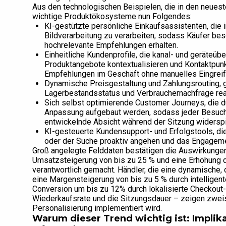
Aus den technologischen Beispielen, die in den neuest
wichtige Produktökosysteme nun Folgendes:
KI-gestützte persönliche Einkaufsassistenten, die i
Bildverarbeitung zu verarbeiten, sodass Käufer bes
hochrelevante Empfehlungen erhalten.
Einheitliche Kundenprofile, die kanal- und geräteüb
Produktangebote kontextualisieren und Kontaktpun
Empfehlungen im Geschäft ohne manuelles Eingreif
Dynamische Preisgestaltung und Zahlungsrouting, ge
Lagerbestandsstatus und Verbrauchernachfrage rea
Sich selbst optimierende Customer Journeys, die d
Anpassung aufgebaut werden, sodass jeder Besucher
entwickelnde Absicht während der Sitzung widerspi
KI-gesteuerte Kundensupport- und Erfolgstools, d
oder der Suche proaktiv angehen und das Engageme
Groß angelegte Felddaten bestätigen die Auswirkungen
Umsatzsteigerung von bis zu 25 % und eine Erhöhung d
verantwortlich gemacht. Händler, die eine dynamische, 
eine Margensteigerung von bis zu 5 % durch intelligen
Conversion um bis zu 12% durch lokalisierte Checkout
Wiederkaufsrate und die Sitzungsdauer – zeigen zweis
Personalisierung implementiert wird.
Warum dieser Trend wichtig ist: Impli