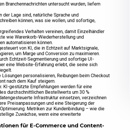
en Branchennachrichten untersucht wurden, liefern
n der Lage sind, natürliche Sprache und
chreiben können, was sie wollen, und sofortige,
ergreifendes Verhalten vereinen, damit Einzelhändler
kte wie Warenkorb-Wiederherstellung und
en automatisieren können.
steuert von KI, die in Echtzeit auf Marktsignale,
gieren, um Marge und Conversion zu maximieren.
urch Echtzeit-Segmentierung und sofortige UI-
 eine Website-Erfahrung erlebt, die seine sich
egelt.
ie Lösungen personalisieren, Reibungen beim Checkout
nt nach dem Kauf steigern.
: KI-gestützte Empfehlungen werden für eine
es durchschnittlichen Bestellwerts um 30 %
datengesteuerte Infrastruktur einsetzen, verzeichnen
tere Preisanpassungen und eine Steigerung der
-Optimierung. Metriken zur Kundenbindung – wie die
tellige Zuwächse, wenn eine erweiterte
kationen für E-Commerce und Content-