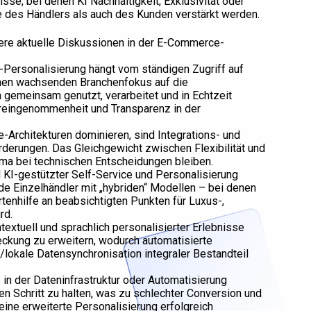
se, bei denen KI Nachhaltigkeit, Exklusivität oder
e des Händlers als auch des Kunden verstärkt werden.
ere aktuelle Diskussionen in der E-Commerce-
r-Personalisierung hängt vom ständigen Zugriff auf
 einen wachsenden Branchenfokus auf die
 gemeinsam genutzt, verarbeitet und in Echtzeit
oreingenommenheit und Transparenz in der
Architekturen dominieren, sind Integrations- und
erungen. Das Gleichgewicht zwischen Flexibilität und
ema bei technischen Entscheidungen bleiben.
 KI-gestützter Self-Service und Personalisierung
nde Einzelhändler mit „hybriden“ Modellen – bei denen
tenhilfe an beabsichtigten Punkten für Luxus-,
rd.
ntextuell und sprachlich personalisierter Erlebnisse
ckung zu erweitern, wodurch automatisierte
/lokale Datensynchronisation integraler Bestandteil
e in der Dateninfrastruktur oder Automatisierung
n Schritt zu halten, was zu schlechter Conversion und
eine erweiterte Personalisierung erfolgreich