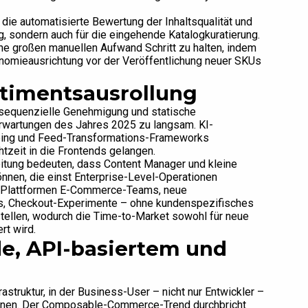
die automatisierte Bewertung der Inhaltsqualität und
g, sondern auch für die eingehende Katalogkuratierung.
ne großen manuellen Aufwand Schritt zu halten, indem
xonomieausrichtung vor der Veröffentlichung neuer SKUs
rtimentsausrollung
 sequenzielle Genehmigung und statische
Erwartungen des Jahres 2025 zu langsam. KI-
ing und Feed-Transformations-Frameworks
tzeit in die Frontends gelangen.
itung bedeuten, dass Content Manager und kleine
nnen, die einst Enterprise-Level-Operationen
e-Plattformen E-Commerce-Teams, neue
es, Checkout-Experimente – ohne kundenspezifisches
stellen, wodurch die Time-to-Market sowohl für neue
rt wird.
e, API-basiertem und
struktur, in der Business-User – nicht nur Entwickler –
können. Der Composable-Commerce-Trend durchbricht