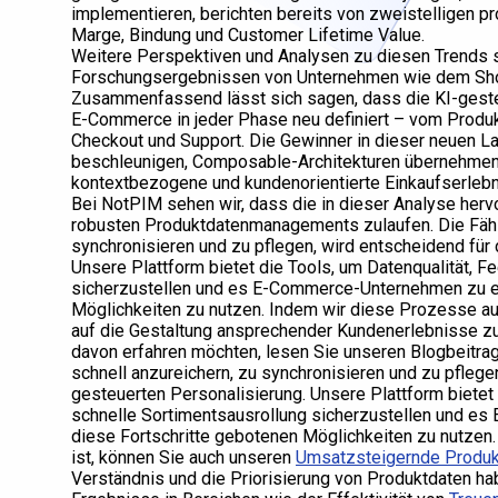
implementieren, berichten bereits von zweistelligen p
Marge, Bindung und Customer Lifetime Value.
Weitere Perspektiven und Analysen zu diesen Trends 
Forschungsergebnissen von Unternehmen wie dem Shop
Zusammenfassend lässt sich sagen, dass die KI-geste
E-Commerce in jeder Phase neu definiert – vom Produk
Checkout und Support. Die Gewinner in dieser neuen Lan
beschleunigen, Composable-Architekturen übernehmen 
kontextbezogene und kundenorientierte Einkaufserlebn
Bei NotPIM sehen wir, dass die in dieser Analyse her
robusten Produktdatenmanagements zulaufen. Die Fähig
synchronisieren und zu pflegen, wird entscheidend für 
Unsere Plattform bietet die Tools, um Datenqualität, 
sicherzustellen und es E-Commerce-Unternehmen zu er
Möglichkeiten zu nutzen. Indem wir diese Prozesse aut
auf die Gestaltung ansprechender Kundenerlebnisse z
davon erfahren möchten, lesen Sie unseren Blogbeitra
schnell anzureichern, zu synchronisieren und zu pflegen
gesteuerten Personalisierung. Unsere Plattform bietet
schnelle Sortimentsausrollung sicherzustellen und e
diese Fortschritte gebotenen Möglichkeiten zu nutzen.
ist, können Sie auch unseren
Umsatzsteigernde Produ
Verständnis und die Priorisierung von Produktdaten ha