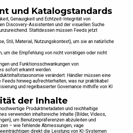
t und Katalogstandards
keit, Genauigkeit und Echtzeit-Integrität von
en Discovery-Assistenten und der visuellen Suche
 unzureichend. Stattdessen müssen Feeds jetzt
, Stil, Material, Nutzungskontext), um sie an natürliche
n, um die Empfehlung von nicht vorrätigen oder nicht
rungen und Funktionsschwankungen von
s sofort erkannt werden.
oduktinhaltstaxonomie verändert. Händler müssen eine
e Feeds hinweg aufrechterhalten, was nur praktikabel
isierung und regelbasierter Governance mithilfe von KI
tät der Inhalte
v hochwertige Produktmetadaten und reichhaltige
 verwenden inhaltsreiche Inhalte (Bilder, Videos,
ngen), um Benutzerpräferenzen abzuleiten und
tenzen – wie fehlende Abmessungen, vage
beeinträchtigen direkt die Leistung von KI-Systemen