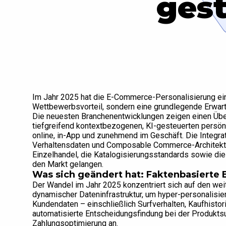
gest
Im Jahr 2025 hat die E-Commerce-Personalisierung eine
Wettbewerbsvorteil, sondern eine grundlegende Erwartun
Die neuesten Branchenentwicklungen zeigen einen Üb
tiefgreifend kontextbezogenen, KI-gesteuerten persön
online, in-App und zunehmend im Geschäft. Die Integra
Verhaltensdaten und Composable Commerce-Architektu
Einzelhandel, die Katalogisierungsstandards sowie di
den Markt gelangen.
Was sich geändert hat: Faktenbasierte
Der Wandel im Jahr 2025 konzentriert sich auf den weitv
dynamischer Dateninfrastruktur, um hyper-personalisier
Kundendaten – einschließlich Surfverhalten, Kaufhistor
automatisierte Entscheidungsfindung bei der Produkts
Zahlungsoptimierung an.