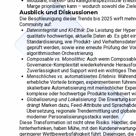
Modulare, marken- und kategoriespezifische Erlebnis
Marge priorisieren kann – wodurch sowohl die Ziel
Ausblick und Diskussionen
Die Beschleunigung dieser Trends bis 2025 wirft mehr
Community auf:
Datenintegrität und KI-Ethik
: Die Leistung der Hype
qualitativ hochwertige, aktuelle Daten ab. Es gibt
Standardisierung, wie Produkt- und Verhaltensdaten
geprüft werden, sowie eine erneute Prüfung der V
algorithmischen Orchestrierung.
Composable vs. Monolithic
: Auch wenn Composable-
Governance-Komplexität wiederkehrende Herausford
Zuverlässigkeit und Support wird ein wichtiges Th
Menschliches vs. automatisiertes Erlebnis
: Während
erhebliche Vorteile bringen, experimentieren führe
skalierbare Automatisierung mit menschlicher Exper
komplexe oder hochwertige Produkte kombiniert wi
Globalisierung und Lokalisierung
: Die Erwartung ko
drängt Marken dazu, Feed-Attribute und Sprachabde
Übersetzung, regionale Trendermittlung und globale
moderner Personalisierungsstacks werden.
Diese Transformation ist nicht ohne Risiko. Händler, di
hinterherhinken, haben Mühe, mit den Kundenerwartunge
geringerer Wettbewerbsfähigkeit führt. Diejenigen, die 