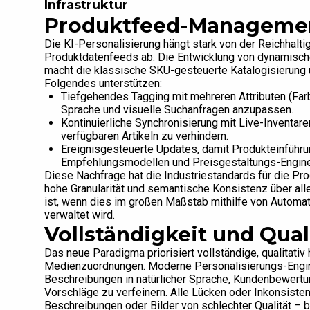
Infrastruktur
Produktfeed-Managemen
Die KI-Personalisierung hängt stark von der Reichhaltig
Produktdatenfeeds ab. Die Entwicklung von dynamisch
macht die klassische SKU-gesteuerte Katalogisierung
Folgendes unterstützen:
Tiefgehendes Tagging mit mehreren Attributen (Farbe
Sprache und visuelle Suchanfragen anzupassen.
Kontinuierliche Synchronisierung mit Live-Inventare
verfügbaren Artikeln zu verhindern.
Ereignisgesteuerte Updates, damit Produkteinfüh
Empfehlungsmodellen und Preisgestaltungs-Engine
Diese Nachfrage hat die Industriestandards für die Pr
hohe Granularität und semantische Konsistenz über all
ist, wenn dies im großen Maßstab mithilfe von Automat
verwaltet wird.
Vollständigkeit und Quali
Das neue Paradigma priorisiert vollständige, qualitati
Medienzuordnungen. Moderne Personalisierungs-Engines
Beschreibungen in natürlicher Sprache, Kundenbewertu
Vorschläge zu verfeinern. Alle Lücken oder Inkonsis
Beschreibungen oder Bilder von schlechter Qualität – 