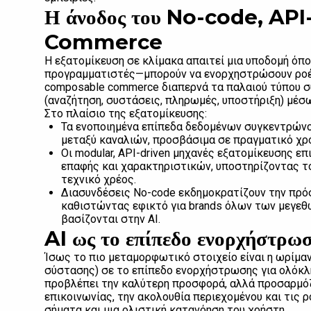
Η άνοδος του No-code, AP
Commerce
Η εξατομίκευση σε κλίμακα απαιτεί μια υποδομή όπ
προγραμματιστές—μπορούν να ενορχηστρώσουν ροές
composable commerce διαπερνά τα παλαιού τύπου 
(αναζήτηση, συστάσεις, πληρωμές, υποστήριξη) μέ
Στο πλαίσιο της εξατομίκευσης:
Τα ενοποιημένα επίπεδα δεδομένων συγκεντρώνο
μεταξύ καναλιών, προσβάσιμα σε πραγματικό χρό
Οι modular, API-driven μηχανές εξατομίκευσης ε
επαφής και χαρακτηριστικών, υποστηρίζοντας τ
τεχνικό χρέος.
Διασυνδέσεις No-code εκδημοκρατίζουν την πρόσ
καθιστώντας εφικτό για brands όλων των μεγεθ
βασίζονται στην AI.
AI ως το επίπεδο ενορχήστρω
Ίσως το πιο μεταμορφωτικό στοιχείο είναι η ωρίμανσ
σύστασης) σε το επίπεδο ενορχήστρωσης για ολόκληρ
προβλέπει την καλύτερη προσφορά, αλλά προσαρμόζε
επικοινωνίας, την ακολουθία περιεχομένου και τις
σήματα και μια ολιστική κατανόηση του χρήστη.