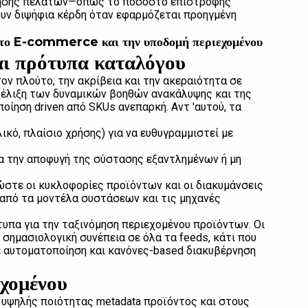
τήρησης πελατών—όπως το ποσοστό επιστροφής
ουν διψήφια κέρδη όταν εφαρμόζεται προηγμένη
ια το E-commerce και την υποδομή περιεχομένου
ι πρότυπα καταλόγου
ον πλούτο, την ακρίβεια και την ακεραιότητα σε
ξέλιξη των δυναμικών βοηθών ανακάλυψης και της
ίηση driven από SKUs ανεπαρκή. Αντ 'αυτού, τα
ικό, πλαίσιο χρήσης) για να ευθυγραμμιστεί με
α την αποφυγή της σύστασης εξαντλημένων ή μη
ώστε οι κυκλοφορίες προϊόντων και οι διακυμάνσεις
από τα μοντέλα συστάσεων και τις μηχανές
τυπα για την ταξινόμηση περιεχομένου προϊόντων. Οι
 σημασιολογική συνέπεια σε όλα τα feeds, κάτι που
με αυτοματοποίηση και κανόνες-based διακυβέρνηση
εχομένου
, υψηλής ποιότητας metadata προϊόντος και στους