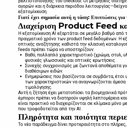
βελτιστοποίησης του checkout. Οι μετρήσεις δια
αγορών και η διάρκεια περιόδου λειτουργίας—δείχν
εξατομίκευση.
Γιατί έχει σημασία αυτή η τάση: Επιπτώσεις γ
Διαχείριση Product Feed κα
Η εξατομίκευση AI εξαρτάται σε μεγάλο βαθμό από τ
πραγματικό χρόνο των product feed δεδομένων. Η ε
οπτικής αναζήτησης καθιστά την κλασική καταλογοπο
feeds πρέπει τώρα να υποστηρίζουν:
Βαθύ, πολλαπλό χαρακτηριστικό (χρώμα, στυλ, υλ
φυσικές γλωσσικές και οπτικές ερωτήσεις.
Συνεχής συγχρονισμός με ζωντανά αποθέματα γι
διαθέσιμων ειδών.
Ενημερώσεις που βασίζονται σε συμβάντα, έτσι 
των χαρακτηριστικών να αναγνωρίζονται άμεσα 
τιμολόγησης.
Αυτή η ζήτηση έχει μετατοπίσει τα βιομηχανικά πρό
έμποροι πρέπει να διατηρούν υψηλή λεπτομέρεια και
είναι πρακτικό να διαχειρίζονται σε κλίμακα μόνο 
που τροφοδοτείται από την AI.
Πληρότητα και ποιότητα περι
Το νέο παράδειγμα δίνει προτεραιότητα στο πλήρες