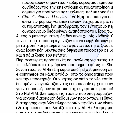
προσφέρουν σημαντικά κέρδη, κορυφαίοι έμποροι
συνδυάζοντας την επεκτάσιμη αυτοματοποίηση με
σημεία για προϊόντα πολυτελείας, πολύπλοκα ή 
Globalization and Localization
: Η προσδοκία για σ
ωθεί τις μάρκες να επεκτείνουν τα χαρακτηριστ
αυτοματοποιημένη μετάφραση, τον εντοπισμό πε
συγχρονισμό δεδομένων αναπόσπαστο μέρος τω
Αυτός ο μετασχηματισμός δεν είναι χωρίς κίνδυνο.
την αυτοματοποίηση αγωνίζονται να συμβαδίσουν μ
μετατροπή και μειωμένη ανταγωνιστικότητα. Όσοι ε
αναφέρουν ήδη βελτιώσεις διψήφιου ποσοστού σε βα
και η αξία ζωής του πελάτη.
Περισσότερες προοπτικές και ανάλυση για αυτές τις
του κλάδου και στην έρευνα από σημεία όπως το Shopi
Συνοπτικά, το AI-first, η κυματοειδή εξατομίκευση 
e-commerce σε κάθε στάδιο—από το onboarding προ
και την υποστήριξη. Οι νικητές σε αυτό το νέο τοπί
δεδομένων, αγκαλιάζουν τις composable αρχιτεκτονι
για να προσφέρουν απρόσκοπτη, συγκρισιακή και πε
Στο NotPIM, βλέπουμε τις τάσεις που υπογραμμίζοντ
για ισχυρή διαχείριση δεδομένων προϊόντων. Η δυν
διατήρησης ακριβών πληροφοριών προϊόντων γίνετα
εξατομίκευσης που βασίζεται στην AI. Η πλατφόρμα 
ποιότητα των δεδομένων, τη συνέπεια του feed και 