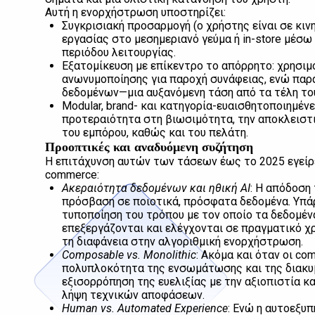
Αυτή η ενορχήστρωση υποστηρίζει:
Συγκρισιακή προσαρμογή (ο χρήστης είναι σε κινη
εργασίας στο μεσημεριανό γεύμα ή in-store μέσ
περιόδου λειτουργίας.
Εξατομίκευση με επίκεντρο το απόρρητο: χρησι
ανωνυμοποίησης για παροχή συνάφειας, ενώ παρ
δεδομένων—μια αυξανόμενη τάση από τα τέλη το
Modular, brand- και κατηγορία-ευαισθητοποιημένε
προτεραιότητα στη βιωσιμότητα, την αποκλειστ
του εμπόρου, καθώς και του πελάτη.
Προοπτικές και αναδυόμενη συζήτηση
Η επιτάχυνση αυτών των τάσεων έως το 2025 εγείρε
commerce:
Ακεραιότητα δεδομένων και ηθική AI
: Η απόδοση 
πρόσβαση σε ποιοτικά, πρόσφατα δεδομένα. Υπά
τυποποίηση του τρόπου με τον οποίο τα δεδομέν
επεξεργάζονται και ελέγχονται σε πραγματικό χ
τη διαφάνεια στην αλγοριθμική ενορχήστρωση.
Composable vs. Monolithic
: Ακόμα και όταν οι co
πολυπλοκότητα της ενσωμάτωσης και της διακυβ
εξισορρόπηση της ευελιξίας με την αξιοπιστία κ
λήψη τεχνικών αποφάσεων.
Human vs. Automated Experience
: Ενώ η αυτοεξυπ