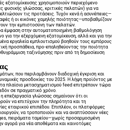
ές εξατομίκευσης χρησιμοποιούν περιεχόμενο
ές φυσικής γλώσσας, κριτικές πελατών) για να
ελτιώσουν τις προτάσεις. Τυχόν κενά ή ασυνέπειες—
ραφές ή οι εικόνες χαμηλής ποιότητας—υποβαθμίζουν
ουν την εμπιστοσύνη των πελατών.
ρα έμφαση στην αυτοματοποιημένη βαθμολόγηση
ο για την εξερχόμενη εξατομίκευση, αλλά και για την
ημένα εργαλεία εμπλουτισμού βοηθούν τους εμπόρους
τική προσπάθεια, προ-επαληθεύοντας την ποιότητα
υθυγράμμιση ταξινόμησης πριν από τη δημοσίευση
ας
μάτων, που περιλαμβάνουν διαδοχική έγκριση και
 δυναμικές προσδοκίες του 2025. Η λήψη προϊόντος με
 τα πλαίσια μετασχηματισμού feed επιτρέπουν τώρα
χεδόν σε πραγματικό χρόνο.
η επεξεργασία γλώσσας σημαίνουν ότι οι
ορούν να επιτύχουν την πληρότητα και τη
ες εταιρικού επιπέδου. Επιπλέον, οι πλατφόρμες
ιουργούν, να τροποποιούν και να αναπτύσσουν νέες
pages, πειράματα ταμείου—χωρίς προσαρμοσμένη
ην αγορά για νέα αποθέματα και καινοτόμες