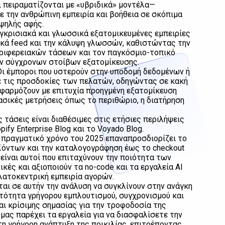
 πειραματίζονται με «υβριδικά» μοντέλα—
 την ανθρώπινη εμπειρία και βοήθεια σε σκόπιμα
υψηλής αφής.
υγκρισιακά και γλωσσικά εξατομικευμένες εμπειρίες
ικά feed και την κάλυψη γλωσσών, καθιστώντας την
ριφερειακών τάσεων και τον παγκόσμιο-τοπικό
ν σύγχρονων στοίβων εξατομίκευσης.
 Οι έμποροι που υστερούν στην υποδομή δεδομένων ή
ε τις προσδοκίες των πελατών, οδηγώντας σε κακή
φαρμόζουν με επιτυχία προηγμένη εξατομίκευση
σικές μετρήσεις όπως το περιθώριο, η διατήρηση
 τάσεις είναι διαθέσιμες στις ετήσιες περιλήψεις
fy Enterprise Blog και το Voyado Blog.
σε πραγματικό χρόνο του 2025 επαναπροσδιορίζει το
ϊόντων και την καταλογογράφηση έως το checkout
ο είναι αυτοί που επιταχύνουν την ποιότητα των
κές και αξιοποιούν τα no-code και τα εργαλεία AI
λατοκεντρική εμπειρία αγορών.
αι σε αυτήν την ανάλυση να συγκλίνουν στην ανάγκη
ατότητα γρήγορου εμπλουτισμού, συγχρονισμού και
ι κρίσιμης σημασίας για την τροφοδοσία της
μας παρέχει τα εργαλεία για να διασφαλίσετε την
τη γρήγορη ανάπτυξη της ποικιλίας, επιτρέποντας