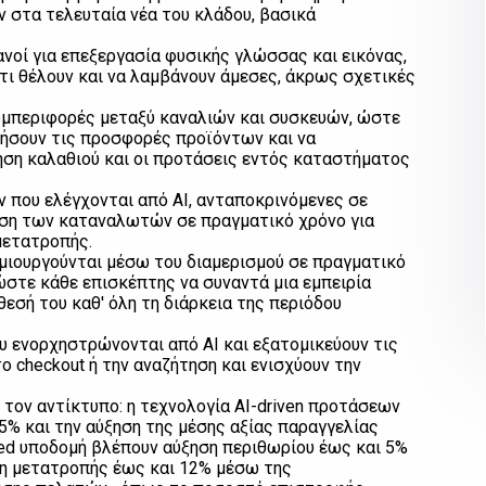
 στα τελευταία νέα του κλάδου, βασικά
νοί για επεξεργασία φυσικής γλώσσας και εικόνας,
ι θέλουν και να λαμβάνουν άμεσες, άκρως σχετικές
υμπεριφορές μεταξύ καναλιών και συσκευών, ώστε
οιήσουν τις προσφορές προϊόντων και να
ση καλαθιού και οι προτάσεις εντός καταστήματος
 που ελέγχονται από AI, ανταποκρινόμενες σε
ηση των καταναλωτών σε πραγματικό χρόνο για
μετατροπής.
μιουργούνται μέσω του διαμερισμού σε πραγματικό
ώστε κάθε επισκέπτης να συναντά μια εμπειρία
εσή του καθ' όλη τη διάρκεια της περιόδου
υ ενορχηστρώνονται από AI και εξατομικεύουν τις
ο checkout ή την αναζήτηση και ενισχύουν την
 τον αντίκτυπο: η τεχνολογία AI-driven προτάσεων
% και την αύξηση της μέσης αξίας παραγγελίας
-led υποδομή βλέπουν αύξηση περιθωρίου έως και 5%
η μετατροπής έως και 12% μέσω της