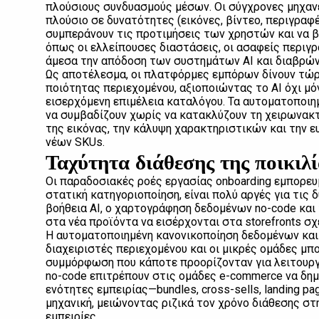
πλούσιους συνδυασμούς μέσων. Οι σύγχρονες μηχαν
πλούσιο σε δυνατότητες (εικόνες, βίντεο, περιγραφ
συμπεράνουν τις προτιμήσεις των χρηστών και να β
όπως οι ελλείπουσες διαστάσεις, οι ασαφείς περιγ
άμεσα την απόδοση των συστημάτων AI και διαβρών
Ως αποτέλεσμα, οι πλατφόρμες εμπόρων δίνουν τώ
ποιότητας περιεχομένου, αξιοποιώντας το AI όχι μόν
εισερχόμενη επιμέλεια καταλόγου. Τα αυτοματοποι
να συμβαδίζουν χωρίς να κατακλύζουν τη χειρωνακ
της εικόνας, την κάλυψη χαρακτηριστικών και την ε
νέων SKUs.
Ταχύτητα διάθεσης της ποικιλί
Οι παραδοσιακές ροές εργασίας onboarding εμπορευ
στατική κατηγοριοποίηση, είναι πολύ αργές για τις
βοήθεια AI, ο χαρτογράφηση δεδομένων no-code και
στα νέα προϊόντα να εισέρχονται στα storefronts σ
Η αυτοματοποιημένη κανονικοποίηση δεδομένων και 
διαχειριστές περιεχομένου και οι μικρές ομάδες μπ
συμμόρφωση που κάποτε προορίζονταν για λειτουργί
no-code επιτρέπουν στις ομάδες e-commerce να δημ
ενότητες εμπειρίας—bundles, cross-sells, landing 
μηχανική, μειώνοντας ριζικά τον χρόνο διάθεσης στ
εμπειρίες.