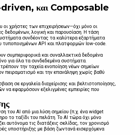
I-driven, και Composable
ου οι χρήστες των επιχειρήσεων—όχι μόνο οι
 δεδομένων, λογική και παρουσίαση. Η τάση
συστήματα συνδέοντας τα καλύτερα εξαρτήματα
σω τυποποιημένων API και πλατφορμών low-code.
υν συμπεριφορικά και συναλλακτικά δεδομένα
νο για όλα τα συνδεδεμένα συστήματα.
πιτρέπουν την ταχεία ενοποίηση νέων σημείων
ον πειραματισμό και την επανάληψη χωρίς βαθύ
βαση σε εργαλεία διαχείρισης και βελτιστοποίησης,
ών να εφαρμόσουν εξελιγμένες εμπειρίες που
σης
η του AI από μια λύση σημείου (π.χ. ένα widget
ο το ταξίδι του πελάτη. Το AI τώρα όχι μόνο
ι αυτόνομα τις διατάξεις σελίδας, τον χρονισμό
 ροές υποστήριξης με βάση ζωντανά εισερχόμενα