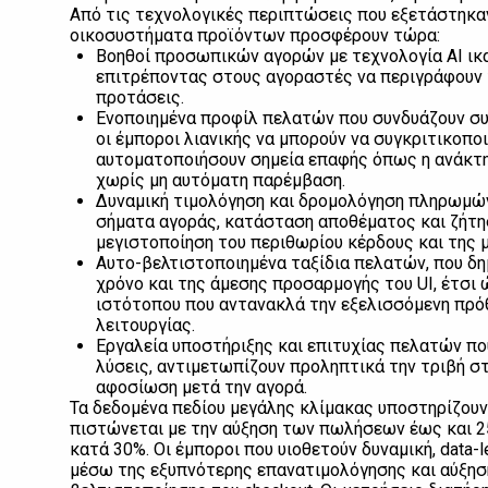
Από τις τεχνολογικές περιπτώσεις που εξετάστηκαν
οικοσυστήματα προϊόντων προσφέρουν τώρα:
Βοηθοί προσωπικών αγορών με τεχνολογία AI ικα
επιτρέποντας στους αγοραστές να περιγράφουν τ
προτάσεις.
Ενοποιημένα προφίλ πελατών που συνδυάζουν σ
οι έμποροι λιανικής να μπορούν να συγκριτικοπ
αυτοματοποιήσουν σημεία επαφής όπως η ανάκτη
χωρίς μη αυτόματη παρέμβαση.
Δυναμική τιμολόγηση και δρομολόγηση πληρωμών
σήματα αγοράς, κατάσταση αποθέματος και ζήτ
μεγιστοποίηση του περιθωρίου κέρδους και της 
Αυτο-βελτιστοποιημένα ταξίδια πελατών, που δη
χρόνο και της άμεσης προσαρμογής του UI, έτσι 
ιστότοπου που αντανακλά την εξελισσόμενη πρόθ
λειτουργίας.
Εργαλεία υποστήριξης και επιτυχίας πελατών πο
λύσεις, αντιμετωπίζουν προληπτικά την τριβή στ
αφοσίωση μετά την αγορά.
Τα δεδομένα πεδίου μεγάλης κλίμακας υποστηρίζουν
πιστώνεται με την αύξηση των πωλήσεων έως και 25
κατά 30%. Οι έμποροι που υιοθετούν δυναμική, data
μέσω της εξυπνότερης επανατιμολόγησης και αύξησ