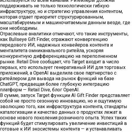
используется по всем каналам. Ритейлеры должны
поддерживать не только технологически гибкую
инфраструктуру, но и стратегию управления контентом,
которая отдает приоритет структурированным,
масштабируемым и машиночитаемым данным везде, где
они необходимы.
Отраслевые аналитики отмечают, что такие инструменты,
как Bullseye Gift Finder, отражают конвергенцию
передового ИИ, надежных конвейеров контента и
менталитета омниканального ритейла, ускоряя
конкурентную дифференциацию на переполненном
рынке. Retail Dive сообщает, что Target входит в число
первых, кто использует генеративный ИИ для торговых
приложений, а OpenAI выделила свое партнерство с
ритейлером для вывода на рынок функций на базе
ChatGPT, предвещая более глубокую интеграцию
платформ — Retail Dive, блог OpenAI.
В сумме, запуск Target функции AI Gift Finder представляет
собой не просто сезонную инновацию, но и ощутимую
эволюцию того, как инфраструктура контента, стандарты
каталогизации и качество данных о продуктах лежат в
основе нового поколения розничного опыта. Успех таких
функций будет стимулировать увеличение инвестиций в
готовые к ИИ экосистемы контента — и устанавливать