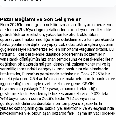
Pazar Bağlamı ve Son Gelişmeler
Ekim 2025'te önde gelen sektör uzmanları, Rusya'nın perakende
sektörünü 2026'ya doğru şekillendiren belirleyici trendleri dile
getirdi. Sektör analistleri, yükselen tüketici beklentileri,
operasyonel mükemmelliğe artan odaklanma ve tüm perakende
fonksiyonlarında dijital ve yapay zekâ destekli araçlara güvenin
güçlenmesiyle karakterize edilen bir ortamı vurgulamaktadır. Bu
tartışma, lider perakende düşünce önderlerinin gözlemlerini
yansıtarak dönüşümün hızlanan temposunu ve perakendecilerin
değişken bir pazarda müşteri deneyimi, çalışan yönetimi ve iş
verimliliği arasındaki dengeyi kurma baskısını ele almaktadır.
İstatistikler, Rusya'nın perakende satışlarının Ocak 2025'te bir
önceki yıla göre %5,4 arttığını, ancak makroekonomik baskılar ve
işgücü kıtlığı nedeniyle özel tüketim ve genel GSYİH
büyümesinin yaklaşık %1'e yavaşlamasının beklendiğini
göstermektedir. Pandemiyle hız kazanan e-ticaret, 2023'teki
%48 büyümeden sonra 2028'e kadar %12 seviyesine
gerileyerek daha sürdürülebilir bir tempoya ulaşacaktır. En
yüksek kazançların gıda, bakkaliye, elektronik ve ev eşyalarında
kaydedilmesiyle, olgunlaşan pazarda farklılaşma ihtiyacı giderek