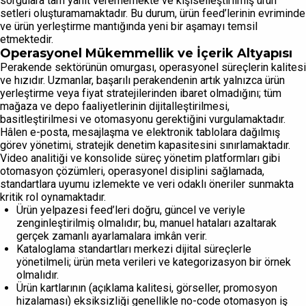
sorgulara tam yanıt verememekte ve kişiselleştirilmiş ürün
setleri oluşturamamaktadır. Bu durum, ürün feed’lerinin evriminde
ve ürün yerleştirme mantığında yeni bir aşamayı temsil
etmektedir.
Operasyonel Mükemmellik ve İçerik Altyapısı
Perakende sektörünün omurgası, operasyonel süreçlerin kalitesi
ve hızıdır. Uzmanlar, başarılı perakendenin artık yalnızca ürün
yerleştirme veya fiyat stratejilerinden ibaret olmadığını; tüm
mağaza ve depo faaliyetlerinin dijitalleştirilmesi,
basitleştirilmesi ve otomasyonu gerektiğini vurgulamaktadır.
Hâlen e-posta, mesajlaşma ve elektronik tablolara dağılmış
görev yönetimi, stratejik denetim kapasitesini sınırlamaktadır.
Video analitiği ve konsolide süreç yönetim platformları gibi
otomasyon çözümleri, operasyonel disiplini sağlamada,
standartlara uyumu izlemekte ve veri odaklı öneriler sunmakta
kritik rol oynamaktadır.
Ürün yelpazesi feed’leri doğru, güncel ve veriyle
zenginleştirilmiş olmalıdır; bu, manuel hataları azaltarak
gerçek zamanlı ayarlamalara imkân verir.
Kataloglama standartları merkezi dijital süreçlerle
yönetilmeli; ürün meta verileri ve kategorizasyon bir örnek
olmalıdır.
Ürün kartlarının (açıklama kalitesi, görseller, promosyon
hizalaması) eksiksizliği genellikle no-code otomasyon iş