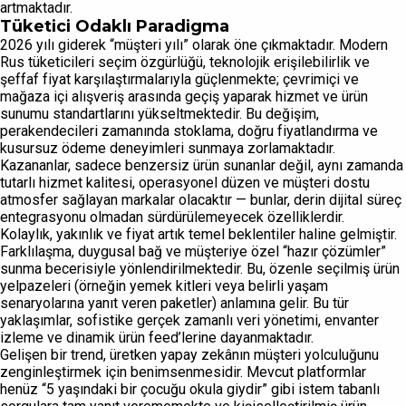
artmaktadır.
Tüketici Odaklı Paradigma
2026 yılı giderek “müşteri yılı” olarak öne çıkmaktadır. Modern
Rus tüketicileri seçim özgürlüğü, teknolojik erişilebilirlik ve
şeffaf fiyat karşılaştırmalarıyla güçlenmekte; çevrimiçi ve
mağaza içi alışveriş arasında geçiş yaparak hizmet ve ürün
sunumu standartlarını yükseltmektedir. Bu değişim,
perakendecileri zamanında stoklama, doğru fiyatlandırma ve
kusursuz ödeme deneyimleri sunmaya zorlamaktadır.
Kazananlar, sadece benzersiz ürün sunanlar değil, aynı zamanda
tutarlı hizmet kalitesi, operasyonel düzen ve müşteri dostu
atmosfer sağlayan markalar olacaktır — bunlar, derin dijital süreç
entegrasyonu olmadan sürdürülemeyecek özelliklerdir.
Kolaylık, yakınlık ve fiyat artık temel beklentiler haline gelmiştir.
Farklılaşma, duygusal bağ ve müşteriye özel “hazır çözümler”
sunma becerisiyle yönlendirilmektedir. Bu, özenle seçilmiş ürün
yelpazeleri (örneğin yemek kitleri veya belirli yaşam
senaryolarına yanıt veren paketler) anlamına gelir. Bu tür
yaklaşımlar, sofistike gerçek zamanlı veri yönetimi, envanter
izleme ve dinamik ürün feed’lerine dayanmaktadır.
Gelişen bir trend, üretken yapay zekânın müşteri yolculuğunu
zenginleştirmek için benimsenmesidir. Mevcut platformlar
henüz “5 yaşındaki bir çocuğu okula giydir” gibi istem tabanlı