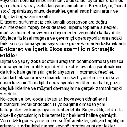
veya ürün sorunlarını belirlemek ve düzeltici eylemler önermek
için giderek yapay zekâdan yararlanmaktadır. Bu yaklaşım, “sanal
stok” optimizasyonunu destekler, genel satış hızını artırır ve
bilgi darboğazlarını azaltır.
E-ticaret, sürtünmesiz çok kanallı operasyonlara doğru
evrilmektedir. Yapay zekâ destekli sipariş toplama süreçleri,
mağaza hizmet seviyesini düşürmeden verimliliği katlayabilir.
Böylece fiziksel mağaza ve çevrimiçi operasyonlar arasındaki
fark, süreç otomasyonu sayesinde giderek ortadan kalkmaktadır.
E-ticaret ve İçerik Ekosistemi İçin Stratejik
Etkiler
Dijital ve yapay zekâ destekli araçların benimsenmesi yalnızca
operasyonel verimlilik için değil, rekabet avantajı yaratmak için
de kritik hale gelmiştir. İçerik altyapısı — otomatik feed’ler,
standart taksonomi ve dinamik ürün kartı yönetimi — merkezî
önem kazanır. Tam dijital operasyonlar yürüten markalar, pazar
değişikliklerine ve müşteri davranışlarına gerçek zamanlı tepki
verebilir.
No-code ve low-code altyapılar, inovasyon döngülerini
hızlandırır. Perakendeciler, IT’ye bağımlı olmadan yeni
kategorileri ve kampanyaları test edebilir. Bu çeviklik, artık orta
ölçekli oyuncular için bile temel bir beklenti haline gelmiştir.
Veri odaklı görev yönetimi ve şeffaf analizler, çalışan bağlılığını
artırarak sürdürülebilir insan kaynağı stratejilerini destekler.