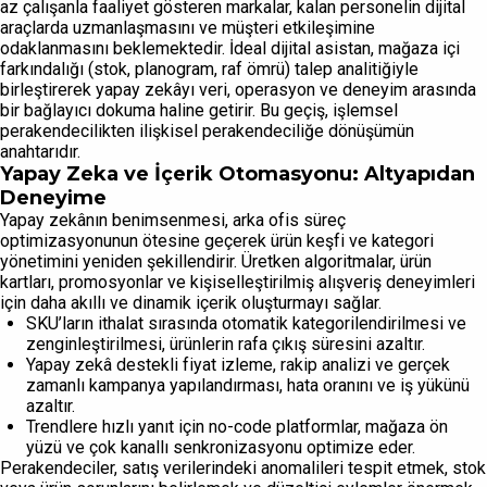
az çalışanla faaliyet gösteren markalar, kalan personelin dijital
araçlarda uzmanlaşmasını ve müşteri etkileşimine
odaklanmasını beklemektedir. İdeal dijital asistan, mağaza içi
farkındalığı (stok, planogram, raf ömrü) talep analitiğiyle
birleştirerek yapay zekâyı veri, operasyon ve deneyim arasında
bir bağlayıcı dokuma haline getirir. Bu geçiş, işlemsel
perakendecilikten ilişkisel perakendeciliğe dönüşümün
anahtarıdır.
Yapay Zeka ve İçerik Otomasyonu: Altyapıdan
Deneyime
Yapay zekânın benimsenmesi, arka ofis süreç
optimizasyonunun ötesine geçerek ürün keşfi ve kategori
yönetimini yeniden şekillendirir. Üretken algoritmalar, ürün
kartları, promosyonlar ve kişiselleştirilmiş alışveriş deneyimleri
için daha akıllı ve dinamik içerik oluşturmayı sağlar.
SKU’ların ithalat sırasında otomatik kategorilendirilmesi ve
zenginleştirilmesi, ürünlerin rafa çıkış süresini azaltır.
Yapay zekâ destekli fiyat izleme, rakip analizi ve gerçek
zamanlı kampanya yapılandırması, hata oranını ve iş yükünü
azaltır.
Trendlere hızlı yanıt için no-code platformlar, mağaza ön
yüzü ve çok kanallı senkronizasyonu optimize eder.
Perakendeciler, satış verilerindeki anomalileri tespit etmek, stok