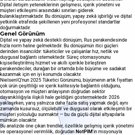
Dijital iletişim yeteneklerinin gelişmesi, içerik yönetimi ve
müşteri etkileşimi arasındaki sınırları giderek
bulanıklaştırmaktadır. Bu dönüşüm, yapay zekâ işbirliği ve dijital
yetkinlik etrafında şekillenen yeni profesyonel standartlar
doğurmaktadır.
Genel Görünüm
Dijital ve yapay zekâ destekli dönüşüm, Rus perakendesinde
hızla norm haline gelmektedir. Bu dönüşümün itici güçleri
derinden insancıldır: tüketiciler ve çalışanlar hız, netlik ve
duygusal bağlantı istemektedir. Süreç otomasyonunu
kişiselleştirilmiş hizmet ve akıllı içerikle birleştiren
perakendeciler, durağan bir ortamda bile büyüme ve sadakat
kazanmak için en iyi konumda olacaktır.
NielsenIQ’nun 2025 Tüketici Görünümü, büyümenin artık fiyattan
çok ürün çeşitliliği ve içerik kalitesiyle bağlantılı olduğunu,
otomasyon ve müşteri anlayışının doğrudan sektör
dayanıklılığıyla ilişkili hale geldiğini göstermektedir. 2026
yaklaşırken, yarış yalnızca daha fazla satış yapmak değil, aynı
zamanda kusursuz, ölçülebilir ve duygusal olarak etkileşimli bir
müşteri yolculuğu sunmaktır — bu da güçlü dijital altyapılarla
mümkün olacaktır.
Bu analizde öne çıkan trendler, özellikle gelişmiş içerik yönetimi
ve operasyonel verimlilik, doğrudan
NotPIM
’in misyonuyla