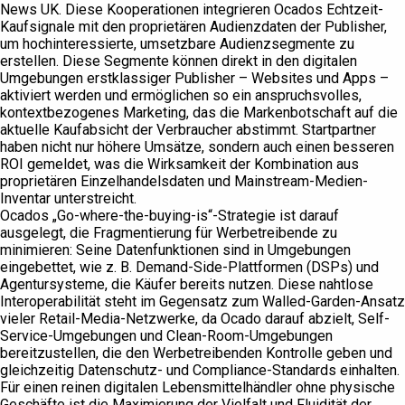
News UK. Diese Kooperationen integrieren Ocados Echtzeit-
Kaufsignale mit den proprietären Audienzdaten der Publisher,
um hochinteressierte, umsetzbare Audienzsegmente zu
erstellen. Diese Segmente können direkt in den digitalen
Umgebungen erstklassiger Publisher – Websites und Apps –
aktiviert werden und ermöglichen so ein anspruchsvolles,
kontextbezogenes Marketing, das die Markenbotschaft auf die
aktuelle Kaufabsicht der Verbraucher abstimmt. Startpartner
haben nicht nur höhere Umsätze, sondern auch einen besseren
ROI gemeldet, was die Wirksamkeit der Kombination aus
proprietären Einzelhandelsdaten und Mainstream-Medien-
Inventar unterstreicht.
Ocados „Go-where-the-buying-is“-Strategie ist darauf
ausgelegt, die Fragmentierung für Werbetreibende zu
minimieren: Seine Datenfunktionen sind in Umgebungen
eingebettet, wie z. B. Demand-Side-Plattformen (DSPs) und
Agentursysteme, die Käufer bereits nutzen. Diese nahtlose
Interoperabilität steht im Gegensatz zum Walled-Garden-Ansatz
vieler Retail-Media-Netzwerke, da Ocado darauf abzielt, Self-
Service-Umgebungen und Clean-Room-Umgebungen
bereitzustellen, die den Werbetreibenden Kontrolle geben und
gleichzeitig Datenschutz- und Compliance-Standards einhalten.
Für einen reinen digitalen Lebensmittelhändler ohne physische
Geschäfte ist die Maximierung der Vielfalt und Fluidität der