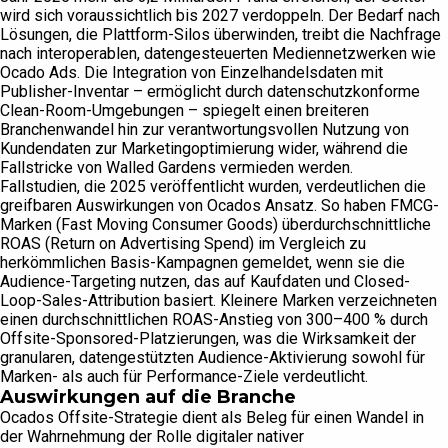
wird sich voraussichtlich bis 2027 verdoppeln. Der Bedarf nach
Lösungen, die Plattform-Silos überwinden, treibt die Nachfrage
nach interoperablen, datengesteuerten Mediennetzwerken wie
Ocado Ads. Die Integration von Einzelhandelsdaten mit
Publisher-Inventar – ermöglicht durch datenschutzkonforme
Clean-Room-Umgebungen – spiegelt einen breiteren
Branchenwandel hin zur verantwortungsvollen Nutzung von
Kundendaten zur Marketingoptimierung wider, während die
Fallstricke von Walled Gardens vermieden werden.
Fallstudien, die 2025 veröffentlicht wurden, verdeutlichen die
greifbaren Auswirkungen von Ocados Ansatz. So haben FMCG-
Marken (Fast Moving Consumer Goods) überdurchschnittliche
ROAS (Return on Advertising Spend) im Vergleich zu
herkömmlichen Basis-Kampagnen gemeldet, wenn sie die
Audience-Targeting nutzen, das auf Kaufdaten und Closed-
Loop-Sales-Attribution basiert. Kleinere Marken verzeichneten
einen durchschnittlichen ROAS-Anstieg von 300–400 % durch
Offsite-Sponsored-Platzierungen, was die Wirksamkeit der
granularen, datengestützten Audience-Aktivierung sowohl für
Marken- als auch für Performance-Ziele verdeutlicht.
Auswirkungen auf die Branche
Ocados Offsite-Strategie dient als Beleg für einen Wandel in
der Wahrnehmung der Rolle digitaler nativer