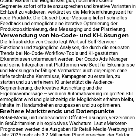
Ocado Marken die Möglichkeit gibt, hochinteressierte
Segmente sofort offsite anzusprechen und kreative Varianten in
Echtzeit zu validieren, verkürzt es die Markteinführungszeit für
neue Produkte. Die Closed-Loop-Messung liefert schnelles
Feedback und ermöglicht eine iterative Optimierung der
Produktpositionierung, des Messaging und der Platzierung.
Verwendung von No-Code- und KI-Lösungen
Die Infrastruktur von Ocado legt Wert auf Self-Service-
Funktionen und zugängliche Analysen, die durch die neuesten
Trends bei No-Code-Workflow-Tools und KI-gestützten
Erkenntnissen untermauert werden. Der Ocado Ads Manager
und seine Integration mit Plattformen wie Beet für Erkenntnisse
und Messungen befähigen Vermarkter, auch diejenigen ohne
tiefe technische Kenntnisse, Kampagnen zu erstellen, zu
starten und zu verfeinern. KI unterstützt die Audience-
Segmentierung, die kreative Ausrichtung und die
Ergebnisvorhersage – wodurch Automatisierung im großen Stil
ermöglicht wird und gleichzeitig die Möglichkeit erhalten bleibt,
Inhalte im Handumdrehen anzupassen und zu optimieren.
Breitere Markttrends und Datenpunkte
Retail-Media, und insbesondere Offsite-Lösungen, verzeichnen
in Großbritannien ein explosives Wachstum. Laut eMarketer-
Prognosen werden die Ausgaben für Retail-Media-Werbung im
Jahr 2025 mehr als 3,2 Milliarden Pfund erreichen; der Sektor