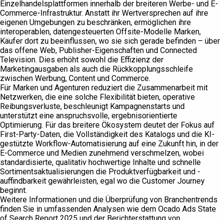
Einzelhandelsplattformen innerhalb der breiteren Werbe- und E-
Commerce-Infrastruktur. Anstatt ihr Wertversprechen auf ihre
eigenen Umgebungen zu beschränken, ermöglichen ihre
interoperablen, datengesteuerten Offsite-Modelle Marken,
Käufer dort zu beeinflussen, wo sie sich gerade befinden – über
das offene Web, Publisher-Eigenschaften und Connected
Television. Dies erhöht sowohl die Effizienz der
Marketingausgaben als auch die Rückkopplungsschleife
zwischen Werbung, Content und Commerce.
Für Marken und Agenturen reduziert die Zusammenarbeit mit
Netzwerken, die eine solche Flexibilität bieten, operative
Reibungsverluste, beschleunigt Kampagnenstarts und
unterstützt eine anspruchsvolle, ergebnisorientierte
Optimierung. Für das breitere Ökosystem deutet der Fokus auf
First-Party-Daten, die Vollständigkeit des Katalogs und die KI-
gestützte Workflow-Automatisierung auf eine Zukunft hin, in der
E-Commerce und Medien zunehmend verschmelzen, wobei
standardisierte, qualitativ hochwertige Inhalte und schnelle
Sortimentsaktualisierungen die Produktverfügbarkeit und -
auffindbarkeit gewährleisten, egal wo die Customer Journey
beginnt.
Weitere Informationen und die Überprüfung von Branchentrends
finden Sie in umfassenden Analysen wie dem Ocado Ads State
of Search Report 2025 und der Berichterstattung von