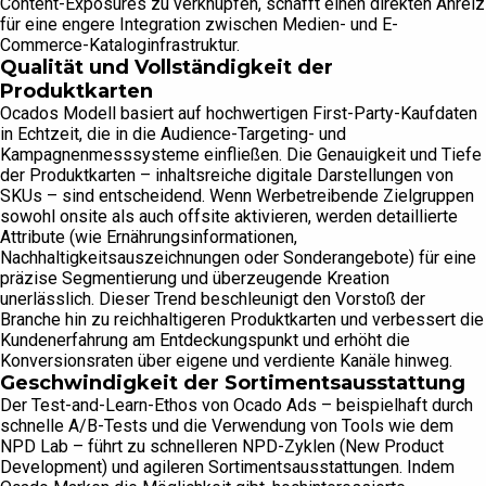
Content-Exposures zu verknüpfen, schafft einen direkten Anreiz
für eine engere Integration zwischen Medien- und E-
Commerce-Kataloginfrastruktur.
Qualität und Vollständigkeit der
Produktkarten
Ocados Modell basiert auf hochwertigen First-Party-Kaufdaten
in Echtzeit, die in die Audience-Targeting- und
Kampagnenmesssysteme einfließen. Die Genauigkeit und Tiefe
der Produktkarten – inhaltsreiche digitale Darstellungen von
SKUs – sind entscheidend. Wenn Werbetreibende Zielgruppen
sowohl onsite als auch offsite aktivieren, werden detaillierte
Attribute (wie Ernährungsinformationen,
Nachhaltigkeitsauszeichnungen oder Sonderangebote) für eine
präzise Segmentierung und überzeugende Kreation
unerlässlich. Dieser Trend beschleunigt den Vorstoß der
Branche hin zu reichhaltigeren Produktkarten und verbessert die
Kundenerfahrung am Entdeckungspunkt und erhöht die
Konversionsraten über eigene und verdiente Kanäle hinweg.
Geschwindigkeit der Sortimentsausstattung
Der Test-and-Learn-Ethos von Ocado Ads – beispielhaft durch
schnelle A/B-Tests und die Verwendung von Tools wie dem
NPD Lab – führt zu schnelleren NPD-Zyklen (New Product
Development) und agileren Sortimentsausstattungen. Indem