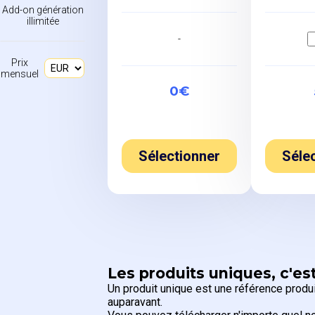
Add-on génération
illimitée
-
Prix
mensuel
0€
Sélectionner
Séle
Les produits uniques, c'est
Un produit unique est une référence produit
auparavant.