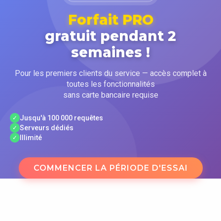
Forfait PRO
gratuit pendant 2
semaines !
Pour les premiers clients du service — accès complet à
toutes les fonctionnalités
sans carte bancaire requise
Jusqu'à 100 000 requêtes
✓
Serveurs dédiés
✓
Illimité
✓
COMMENCER LA PÉRIODE D'ESSAI