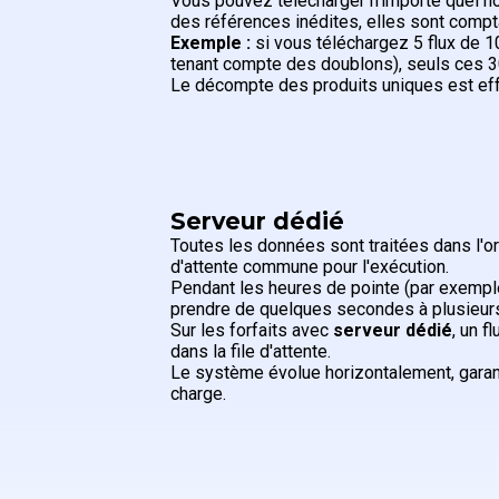
Vous pouvez télécharger n'importe quel no
des références inédites, elles sont com
Exemple :
si vous téléchargez 5 flux de 1
tenant compte des doublons), seuls ces 3
Le décompte des produits uniques est eff
Serveur dédié
Toutes les données sont traitées dans l'or
d'attente commune pour l'exécution.
Pendant les heures de pointe (par exemple,
prendre de quelques secondes à plusieurs
Sur les forfaits avec
serveur dédié
, un f
dans la file d'attente.
Le système évolue horizontalement, garanti
charge.