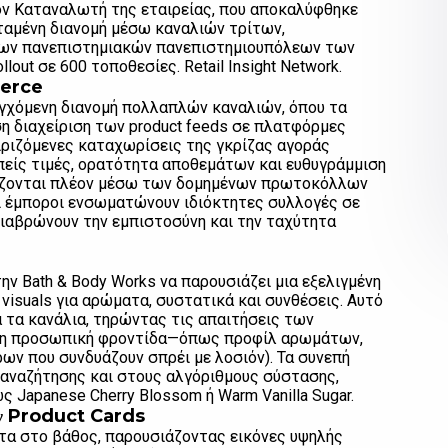
ον Καταναλωτή της εταιρείας, που αποκαλύφθηκε
ταμένη διανομή μέσω καναλιών τρίτων,
ων πανεπιστημιακών πανεπιστημιουπόλεων των
out σε 600 τοποθεσίες. Retail Insight Network.
merce
εγχόμενη διανομή πολλαπλών καναλιών, όπου τα
η διαχείριση των product feeds σε πλατφόρμες
ιριζόμενες καταχωρίσεις της γκρίζας αγοράς
πείς τιμές, ορατότητα αποθεμάτων και ευθυγράμμιση
ίζονται πλέον μέσω των δομημένων πρωτοκόλλων
ι έμποροι ενσωματώνουν ιδιόκτητες συλλογές σε
διαβρώνουν την εμπιστοσύνη και την ταχύτητα
ην Bath & Body Works να παρουσιάζει μια εξελιγμένη
isuals για αρώματα, συστατικά και συνθέσεις. Αυτό
 τα κανάλια, τηρώντας τις απαιτήσεις των
ς η προσωπική φροντίδα—όπως προφίλ αρωμάτων,
ων που συνδυάζουν σπρέι με λοσιόν). Τα συνεπή
 αναζήτησης και στους αλγόριθμους σύστασης,
 Japanese Cherry Blossom ή Warm Vanilla Sugar.
των Product Cards
ητα στο βάθος, παρουσιάζοντας εικόνες υψηλής