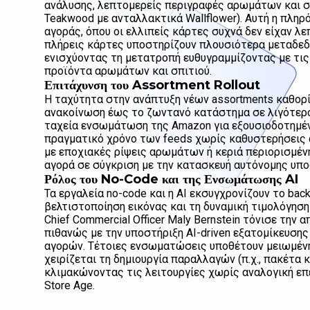
ανάλυσης, λεπτομερείς περιγραφές αρωμάτων και σ
Teakwood με ανταλλακτικά Wallflower). Αυτή η πληρ
αγοράς, όπου οι ελλιπείς κάρτες συχνά δεν είχαν λ
πλήρεις κάρτες υποστηρίζουν πλουσιότερα μεταδε
ενισχύοντας τη μετατροπή ευθυγραμμίζοντας με τι
προϊόντα αρωμάτων και σπιτιού.
Επιτάχυνση του Assortment Rollout
Η ταχύτητα στην ανάπτυξη νέων assortments καθορί
ανακοίνωση έως το ζωντανό κατάστημα σε λιγότερο 
ταχεία ενσωμάτωση της Amazon για εξουσιοδοτημέ
πραγματικό χρόνο των feeds χωρίς καθυστερήσεις α
με εποχιακές ρίψεις αρωμάτων ή κεριά περιορισμέν
αγορά σε σύγκριση με την κατασκευή αυτόνομης υπ
Ρόλος του No-Code και της Ενσωμάτωσης AI
Τα εργαλεία no-code και η AI εκσυγχρονίζουν το bac
βελτιστοποίηση εικόνας και τη δυναμική τιμολόγηση
Chief Commercial Officer Maly Bernstein τόνισε την
πιθανώς με την υποστήριξη AI-driven εξατομίκευση
αγορών. Τέτοιες ενσωματώσεις υποθέτουν μειωμένη 
χειρίζεται τη δημιουργία παραλλαγών (π.χ., πακέτα 
κλιμακώνοντας τις λειτουργίες χωρίς αναλογική επέ
Store Age.