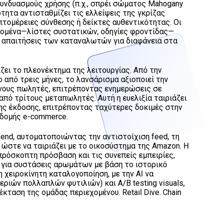
υνδυασμούς χρήσης (π.χ., σπρέι σώματος Mahogany
ότητα αντισταθμίζει τις ελλείψεις της γκρίζας
επτομέρειες σύνθεσης ή δείκτες αυθεντικότητας. Οι
δομένα—λίστες συστατικών, οδηγίες φροντίδας—
ς απαιτήσεις των καταναλωτών για διαφάνεια στα
ζει το πλεονέκτημα της λειτουργίας. Από την
από τρεις μήνες, το λανσάρισμα αξιοποιεί την
νους πωλητές, επιτρέποντας ενημερώσεις σε
πό τρίτους μεταπωλητές. Αυτή η ευελιξία ταιριάζει
ης έκδοσης, επιτρέποντας ταχύτερες δοκιμές στην
οδομής e-commerce.
kend, αυτοματοποιώντας την αντιστοίχιση feed, τη
 ώστε να ταιριάζει με το οικοσύστημα της Amazon. Η
 απρόσκοπτη πρόσβαση και τις συνεπείς εμπειρίες,
ς για συστάσεις αρωμάτων με βάση το ιστορικό
χειροκίνητη καταλογοποίηση, με την AI να
κεριών πολλαπλών φυτιλιών) και A/B testing visuals,
κταση της ομάδας περιεχομένου. Retail Dive. Chain