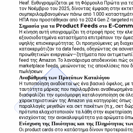
Heaf. Ευθυγραμμίζεται με τη Φόρμουλα Πρώτα για τ
τον Νοέμβριο του 2025, δίνοντας έμφαση στην εκτε
συμπεριλαμβανομένων πάνω από 1.000 καταστημάτ
ΗΠΑ που προστέθηκαν από το 2024 Gen Z-targeted roll
Σημασία για τα Product Feeds στο E-Com
Η κίνηση αυτή υπογραμμίζει τη στροφή προς την ελ
εξουσιοδοτημένα καταστήματα επιτρέπουν την άμεσ
υψηλής επισκεψιμότητας. Οι προηγούμενες μη διαχε
κατακερμάτιζαν τα data feeds, οδηγώντας σε ασυνε
προωθητικών ενεργειών—ζητήματα που αντιμετωπ
feed της Amazon. Το λανσάρισμα αποδεικνύει πώς ο
marketplace feeds, μειώνοντας τις αποκλίσεις που 
πωλήσεων.
Αναβάθμιση των Προτύπων Καταλόγου
Η τυποποίηση αναδύεται ως ένα βασικό όφελος, με τ
ταυτότητα μάρκας που περιλαμβάνει αναθεωρημένα v
διασφαλίζει την ομοιόμορφη καταλογοποίηση σε όλα
χαρακτηριστικών της Amazon για κατηγορίες όπω
παραλλαγές μεγεθών και σετ πακέτων (π.χ., σετ δώρ
πρότυπα ελαχιστοποιούν τα λάθη στην ευρετηρίαση
ενισχύοντας την ανακαλυψιμότητα για αρώματα όπως
Ενίσχυση της Ποιότητας και της Πληρότητας 
Οι product cards στο κατάστημα δίνουν προτεραιότ