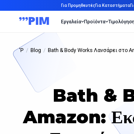
Για Προμηθευτές
Για Καταστήματα
Γ
Εργαλεία
Προϊόντα
Τιμολόγησ
'P
Blog
Bath & Body Works Λανσάρει στο 
Bath & B
Amazon: Εκσυ