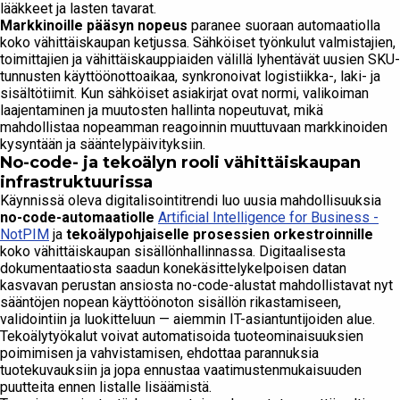
lääkkeet ja lasten tavarat.
Markkinoille pääsyn nopeus
paranee suoraan automaatiolla
koko vähittäiskaupan ketjussa. Sähköiset työnkulut valmistajien,
toimittajien ja vähittäiskauppiaiden välillä lyhentävät uusien SKU-
tunnusten käyttöönottoaikaa, synkronoivat logistiikka-, laki- ja
sisältötiimit. Kun sähköiset asiakirjat ovat normi, valikoiman
laajentaminen ja muutosten hallinta nopeutuvat, mikä
mahdollistaa nopeamman reagoinnin muuttuvaan markkinoiden
kysyntään ja sääntelypäivityksiin.
No-code- ja tekoälyn rooli vähittäiskaupan
infrastruktuurissa
Käynnissä oleva digitalisointitrendi luo uusia mahdollisuuksia
no-code-automaatiolle
Artificial Intelligence for Business -
NotPIM
ja
tekoälypohjaiselle prosessien orkestroinnille
koko vähittäiskaupan sisällönhallinnassa. Digitaalisesta
dokumentaatiosta saadun konekäsittelykelpoisen datan
kasvavan perustan ansiosta no-code-alustat mahdollistavat nyt
sääntöjen nopean käyttöönoton sisällön rikastamiseen,
validointiin ja luokitteluun — aiemmin IT-asiantuntijoiden alue.
Tekoälytyökalut voivat automatisoida tuoteominaisuuksien
poimimisen ja vahvistamisen, ehdottaa parannuksia
tuotekuvauksiin ja jopa ennustaa vaatimustenmukaisuuden
puutteita ennen listalle lisäämistä.