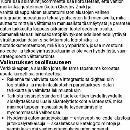
Tuoreissa asiantuntijakommenteissa korostetaan, että valtion
merkintäjärjestelmien (kuten Chestny Znak) ja
vähittäiskauppiaiden taustatoimiston alustojen välinen
integraatio nopeutuu jo tekoälypohjaisten liittimien avulla, mikä
auttaa toimittajia välttämään manuaalista täsmäytystä ja parantaa
datan tarkkuutta loppuasiakkaiden tuotefeedsien osalta.
Samanaikaisesti lainsäädäntöpäivitykset edelleen edellyttävät
strukturoidun datan sisällyttämistä logistiikka- ja
tuotedokumentaatioon, mikä luo ympäristön, jossa investointi
no-code- ja tekoälyinfrastruktuuriin ei ole vain hyödyllistä, vaan
strategisesti välttämätöntä.
Vaikutukset teollisuuteen
Verkkokaupan ja sisällön johtajille tämä tapahtuma korostaa
useita kiireellisiä prioriteetteja:
Rakenna tai vahvista suoria integraatioita digitaalisiin
logistiikka- ja merkintäalustoihin parantaaksesi datan
tarkkuutta ja valmiutta lakimuutoksiin.
Tarkista sisäiset standardit tuotekorttien täydellisyydelle
sisällyttääksesi uusia sääntelytietokohtia lähteestä, mikä
minimoi tarpeen manuaaliselle täydentämiselle
myöhemmässä vaiheessa.
Hyödynnä automaatiotyökaluja — erityisesti no-code-alustoja
ja tekoälyratkaisuja — skaalataksesi katalogitoimintoja ja
varmistaaksesi vaatimustenmukaisuuden nopeasti.