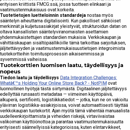
erityisen kriittistä FMCG:ssä, jossa tuotteen elinkaari ja
vaatimustenmukaisuus ovat korkeita.
Tuotetietojen luetteloinnin standardeja
nostaa myös
sääntelyn aiheuttama digitalisointi. Kun pakolliset sähköiset
merkinnät ja kuljetusasiakirjat yleistyvät, strukturoidun datan on
oltava kansallisten sääntelyviranomaisten asettamien
yhdenmukaistettujen standardien mukaisia. Verkkokaupan ja
vähittäiskaupan sisältöpäälliköille tämä tarkoittaa sarjoituksen,
jäljitettävyyden ja vaatimustenmukaisuustietojen integroimista
tuotekortteihin toimitusprosessin aikaisemmissa ja
syvemmissä vaiheissa.
Tuotekorttien luomisen laatu, täydellisyys ja
nopeus
Tiedon laatu ja täydellisyys
Data Integration Challenges:
Whatâ€™s Holding Your Online Store Back? - NotPIM
ovat
luonnollinen hyötyjä tästä siirtymästä. Digitaalinen jäljitettävyys
edellyttää runsaasti metadataa — viimeinen käyttöpäivä,
alkuperä, sertifiointi, logistiikkatiedot — jotka, kun ne on vakioitu
ylävirran logistiikka-asiakirjoissa, voivat automaattisesti täyttää
verkkokaupan tuotekortit. Ajan myötä tämä vähentää manuaalista
uudelleenkirjoittamista ja virheiden riskejä, virtaviivaistaa
valikoiman käyttöönottoa ja parantaa vaatimustenmukaisuutta
erityisesti säännellyissä kategorioissa, kuten elintarvikkeet,