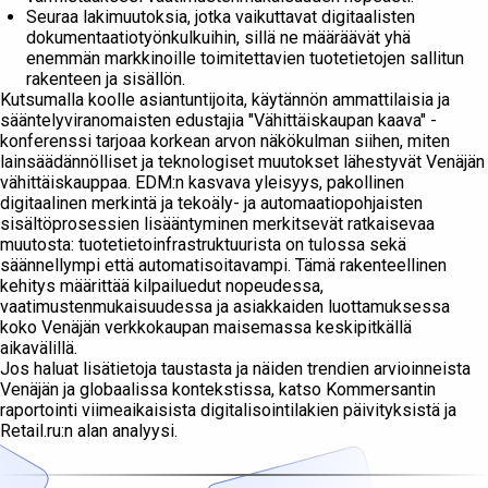
Seuraa lakimuutoksia, jotka vaikuttavat digitaalisten
dokumentaatiotyönkulkuihin, sillä ne määräävät yhä
enemmän markkinoille toimitettavien tuotetietojen sallitun
rakenteen ja sisällön.
Kutsumalla koolle asiantuntijoita, käytännön ammattilaisia ja
sääntelyviranomaisten edustajia "Vähittäiskaupan kaava" -
konferenssi tarjoaa korkean arvon näkökulman siihen, miten
lainsäädännölliset ja teknologiset muutokset lähestyvät Venäjän
vähittäiskauppaa. EDM:n kasvava yleisyys, pakollinen
digitaalinen merkintä ja tekoäly- ja automaatiopohjaisten
sisältöprosessien lisääntyminen merkitsevät ratkaisevaa
muutosta: tuotetietoinfrastruktuurista on tulossa sekä
säännellympi että automatisoitavampi. Tämä rakenteellinen
kehitys määrittää kilpailuedut nopeudessa,
vaatimustenmukaisuudessa ja asiakkaiden luottamuksessa
koko Venäjän verkkokaupan maisemassa keskipitkällä
aikavälillä.
Jos haluat lisätietoja taustasta ja näiden trendien arvioinneista
Venäjän ja globaalissa kontekstissa, katso Kommersantin
raportointi viimeaikaisista digitalisointilakien päivityksistä ja
Retail.ru:n alan analyysi.