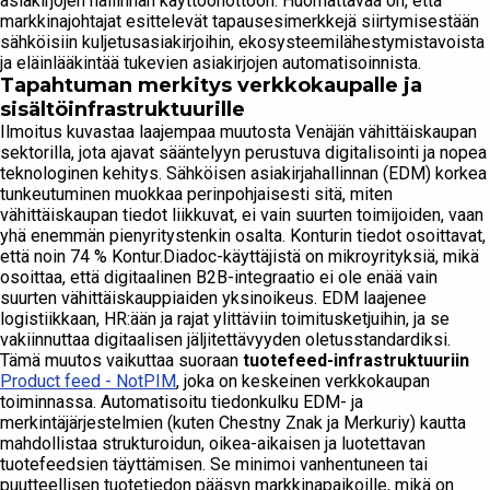
asiakirjojen hallinnan käyttöönottoon. Huomattavaa on, että
markkinajohtajat esittelevät tapausesimerkkejä siirtymisestään
sähköisiin kuljetusasiakirjoihin, ekosysteemilähestymistavoista
ja eläinlääkintää tukevien asiakirjojen automatisoinnista.
Tapahtuman merkitys verkkokaupalle ja
sisältöinfrastruktuurille
Ilmoitus kuvastaa laajempaa muutosta Venäjän vähittäiskaupan
sektorilla, jota ajavat sääntelyyn perustuva digitalisointi ja nopea
teknologinen kehitys. Sähköisen asiakirjahallinnan (EDM) korkea
tunkeutuminen muokkaa perinpohjaisesti sitä, miten
vähittäiskaupan tiedot liikkuvat, ei vain suurten toimijoiden, vaan
yhä enemmän pienyritystenkin osalta. Konturin tiedot osoittavat,
että noin 74 % Kontur.Diadoc-käyttäjistä on mikroyrityksiä, mikä
osoittaa, että digitaalinen B2B-integraatio ei ole enää vain
suurten vähittäiskauppiaiden yksinoikeus. EDM laajenee
logistiikkaan, HR:ään ja rajat ylittäviin toimitusketjuihin, ja se
vakiinnuttaa digitaalisen jäljitettävyyden oletusstandardiksi.
Tämä muutos vaikuttaa suoraan
tuotefeed-infrastruktuuriin
Product feed - NotPIM
, joka on keskeinen verkkokaupan
toiminnassa. Automatisoitu tiedonkulku EDM- ja
merkintäjärjestelmien (kuten Chestny Znak ja Merkuriy) kautta
mahdollistaa strukturoidun, oikea-aikaisen ja luotettavan
tuotefeedsien täyttämisen. Se minimoi vanhentuneen tai
puutteellisen tuotetiedon pääsyn markkinapaikoille, mikä on