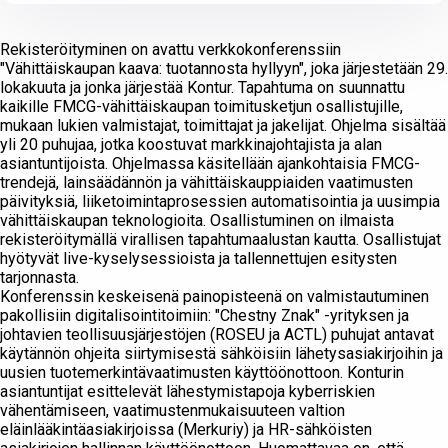
Rekisteröityminen on avattu verkkokonferenssiin
"Vähittäiskaupan kaava: tuotannosta hyllyyn", joka järjestetään 29.
lokakuuta ja jonka järjestää Kontur. Tapahtuma on suunnattu
kaikille FMCG-vähittäiskaupan toimitusketjun osallistujille,
mukaan lukien valmistajat, toimittajat ja jakelijat. Ohjelma sisältää
yli 20 puhujaa, jotka koostuvat markkinajohtajista ja alan
asiantuntijoista. Ohjelmassa käsitellään ajankohtaisia FMCG-
trendejä, lainsäädännön ja vähittäiskauppiaiden vaatimusten
päivityksiä, liiketoimintaprosessien automatisointia ja uusimpia
vähittäiskaupan teknologioita. Osallistuminen on ilmaista
rekisteröitymällä virallisen tapahtumaalustan kautta. Osallistujat
hyötyvät live-kyselysessioista ja tallennettujen esitysten
tarjonnasta.
Konferenssin keskeisenä painopisteenä on valmistautuminen
pakollisiin digitalisointitoimiin: "Chestny Znak" -yrityksen ja
johtavien teollisuusjärjestöjen (ROSEU ja ACTL) puhujat antavat
käytännön ohjeita siirtymisestä sähköisiin lähetysasiakirjoihin ja
uusien tuotemerkintävaatimusten käyttöönottoon. Konturin
asiantuntijat esittelevät lähestymistapoja kyberriskien
vähentämiseen, vaatimustenmukaisuuteen valtion
eläinlääkintäasiakirjoissa (Merkuriy) ja HR-sähköisten