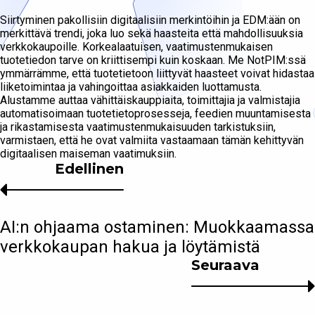
Siirtyminen pakollisiin digitaalisiin merkintöihin ja EDM:ään on
merkittävä trendi, joka luo sekä haasteita että mahdollisuuksia
verkkokaupoille. Korkealaatuisen, vaatimustenmukaisen
tuotetiedon tarve on kriittisempi kuin koskaan. Me NotPIM:ssä
ymmärrämme, että tuotetietoon liittyvät haasteet voivat hidastaa
liiketoimintaa ja vahingoittaa asiakkaiden luottamusta.
Alustamme auttaa vähittäiskauppiaita, toimittajia ja valmistajia
automatisoimaan tuotetietoprosesseja, feedien muuntamisesta
ja rikastamisesta vaatimustenmukaisuuden tarkistuksiin,
varmistaen, että he ovat valmiita vastaamaan tämän kehittyvän
digitaalisen maiseman vaatimuksiin.
Edellinen
AI:n ohjaama ostaminen: Muokkaamassa
verkkokaupan hakua ja löytämistä
Seuraava