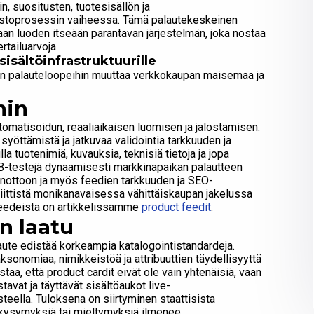
in, suositusten, tuotesisällön ja
ostoprosessin vaiheessa. Tämä palautekeskeinen
aan luoden itseään parantavan järjestelmän, joka nostaa
tailuarvoja.
isältöinfrastruktuurille
lyn palauteloopeihin muuttaa verkkokaupan maisemaa ja
hin
tomatisoidun, reaaliaikaisen luomisen ja jalostamisen.
 syöttämistä ja jatkuvaa validointia tarkkuuden ja
a tuotenimiä, kuvauksia, teknisiä tietoja ja jopa
A/B-testejä dynaamisesti markkinapaikan palautteen
nottoon ja myös feedien tarkkuuden ja SEO-
iittistä monikanavaisessa vähittäiskaupan jakelussa
 feedeistä on artikkelissamme
product feedit
.
n laatu
aute edistää korkeampia katalogointistandardeja.
ksonomiaa, nimikkeistöä ja attribuuttien täydellisyyttä
aa, että product cardit eivät ole vain yhtenäisiä, vaan
avat ja täyttävät sisältöaukot live-
teella. Tuloksena on siirtyminen staattisista
en kysymyksiä tai mieltymyksiä ilmenee,