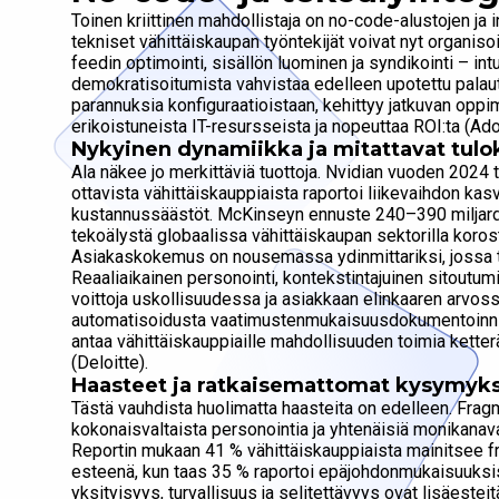
Toinen kriittinen mahdollistaja on no-code-alustojen ja i
tekniset vähittäiskaupan työntekijät voivat nyt organis
feedin optimointi, sisällön luominen ja syndikointi – intu
demokratisoitumista vahvistaa edelleen upotettu palaute
parannuksia konfiguraatioistaan, kehittyy jatkuvan oppim
erikoistuneista IT-resursseista ja nopeuttaa ROI:ta (Ado
Nykyinen dynamiikka ja mitattavat tulo
Ala näkee jo merkittäviä tuottoja. Nvidian vuoden 2024 t
ottavista vähittäiskauppiaista raportoi liikevaihdon kas
kustannussäästöt. McKinseyn ennuste 240–390 miljardin
tekoälystä globaalissa vähittäiskaupan sektorilla koro
Asiakaskokemus on nousemassa ydinmittariksi, jossa te
Reaaliaikainen personointi, kontekstintajuinen sitoutumi
voittoja uskollisuudessa ja asiakkaan elinkaaren arvos
automatisoidusta vaatimustenmukaisuusdokumentoinnis
antaa vähittäiskauppiaille mahdollisuuden toimia kette
(Deloitte).
Haasteet ja ratkaisemattomat kysymyk
Tästä vauhdista huolimatta haasteita on edelleen. Fragm
kokonaisvaltaista personointia ja yhtenäisiä monikana
Reportin mukaan 41 % vähittäiskauppiaista mainitsee f
esteenä, kun taas 35 % raportoi epäjohdonmukaisuuksis
yksityisyys, turvallisuus ja selitettävyys ovat lisäestei