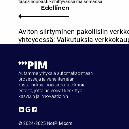
tässä nopeasti kehittyvässä maisemassa.
Edellinen
Aviton siirtyminen pakollisiin ver
yhteydessä: Vaikutuksia verkkoka
Autamme yrityksiä automatisoimaan
prosesseja ja vähentämään
kustannuksia poistamalla teknisiä
esteitä, jotta ne voivat keskittyä
kasvuun ja innovaatioihin.
© 2024-2025 NotPIM.com