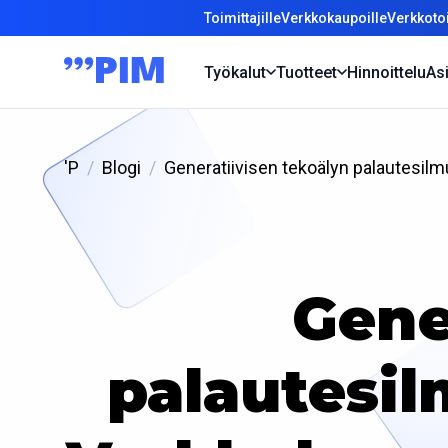
Toimittajille
Verkkokaupoille
Verkkotoi
Työkalut
Tuotteet
Hinnoittelu
Asi
'P
Blogi
Generatiivisen tekoälyn palautesilm
Gene
palautesil