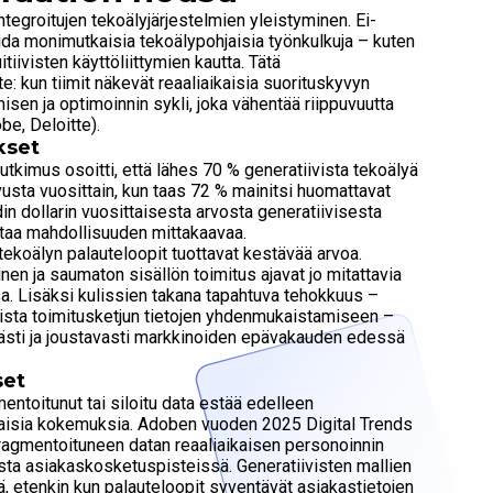
ntegroitujen tekoälyjärjestelmien yleistyminen. Ei-
oida monimutkaisia tekoälypohjaisia työnkulkuja – kuten
itiivisten käyttöliittymien kautta. Tätä
: kun tiimit näkevät reaaliaikaisia suorituskyvyn
isen ja optimoinnin sykli, joka vähentää riippuvuutta
be, Deloitte).
kset
utkimus osoitti, että lähes 70 % generatiivista tekoälyä
vusta vuosittain, kun taas 72 % mainitsi huomattavat
 dollarin vuosittaisesta arvosta generatiivisesta
staa mahdollisuuden mittakaavaa.
koälyn palauteloopit tuottavat kestävää arvoa.
nen ja saumaton sisällön toimitus ajavat jo mitattavia
sa. Lisäksi kulissien takana tapahtuva tehokkuus –
ta toimitusketjun tietojen yhdenmukaistamiseen –
rästi ja joustavasti markkinoiden epävakauden edessä
set
entoitunut tai siloitu data estää edelleen
vaisia kokemuksia. Adoben vuoden 2025 Digital Trends
ragmentoituneen datan reaaliaikaisen personoinnin
ta asiakaskosketuspisteissä. Generatiivisten mallien
tä, etenkin kun palauteloopit syventävät asiakastietojen