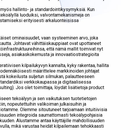
 myös hallinto- ja standardointikysymyksiä. Kun
tekoälyllä luoduiksi, valvontamekanismeja on
stamiseksi erityisesti arkaluonteisissa
ttäiset ominaisuudet, vaan systeeminen arvo, joka
 kautta. Johtavat vähittäiskauppiaat ovat upottaneet
ltöinfrastruktuureihinsa, että nämä mallit toimivat nyt
seja, asiakaskokemusta ja innovaatiostrategioita
atiivisen kilpailukyvyn kannalta, kyky rakentaa, hallita
 todennäköisesti määrittelee markkinoiden johtajat
tä kokeilusta suljetun silmukan, palautteeseen
standardiksi verkkokaupassa ja digitaalisessa
ing). Jos olet toimittaja, löydät lisätietoja product
seen tekoälyyn ja sen vaikutuksen tuotetietojen
in, nopeutettuihin valikoiman julkaisuihin ja
iotamme. Olemme sitoutuneet tarjoamaan intuitiivisia
llisuuden integroida saumattomasti tekoälypohjaisia
okkuuden. Alustamme antaa käyttäjille mahdollisuuden
vulla, mikä varustaa heidät kilpailemaan tehokkaasti