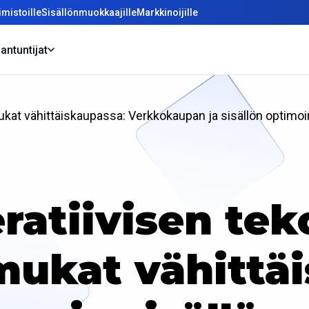
mistoille
Sisällönmuokkaajille
Markkinoijille
antuntijat
ukat vähittäiskaupassa: Verkkokaupan ja sisällön optimoi
ratiivisen tek
mukat vähittä