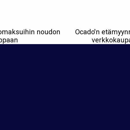
kkomaksuihin noudon
Ocado'n etämyynn
uppaan
verkkokaupa