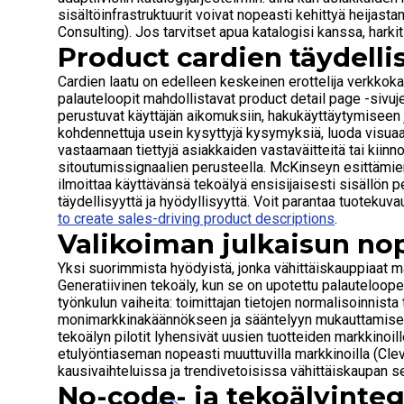
sisältöinfrastruktuurit voivat nopeasti kehittyä heijasta
Consulting). Jos tarvitset apua katalogisi kanssa, hark
Product cardien täydellis
Cardien laatu on edelleen keskeinen erottelija verkkok
palauteloopit mahdollistavat product detail page -sivuj
perustuvat käyttäjän aikomuksiin, hakukäyttäytymiseen 
kohdennettuja usein kysyttyjä kysymyksiä, luoda visuaali
vastaamaan tiettyjä asiakkaiden vastaväitteitä tai kiinno
sitoutumissignaalien perusteella. McKinseyn esittämie
ilmoittaa käyttävänsä tekoälyä ensisijaisesti sisällön 
täydellisyyttä ja hyödyllisyyttä. Voit parantaa tuoteku
to create sales-driving product descriptions
.
Valikoiman julkaisun no
Yksi suorimmista hyödyistä, jonka vähittäiskauppiaat m
Generatiivinen tekoäly, kun se on upotettu palauteloop
työnkulun vaiheita: toimittajan tietojen normalisoinnist
monimarkkinakäännökseen ja sääntelyyn mukauttamiseen
tekoälyn pilotit lyhensivät uusien tuotteiden markkinoille
etulyöntiaseman nopeasti muuttuvilla markkinoilla (Cle
kausivaihteluissa ja trendivetoisissa vähittäiskaupan 
No-code- ja tekoälyinte