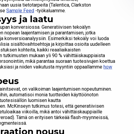
maan uusia tietotarpeita (Talentica, Clarkston
itse
Sample Feed
-työkaluamme.
yys ja laatu
aupan konversiossa. Generatiivisen tekoälyn
en nopean laajentamisen ja parantamisen, jotka
ja konversioanalyysiin. Esimerkiksi tekoäly voi luoda
sia sisältövaihtoehtoja ja kirjoittaa osioita uudelleen
stuksen kohteita, kaikki reaaliaikaisten
n tutkimusten mukaan yli 90 % vähittäiskauppiaista
personointiin, mikä parantaa suoraan tuotesivujen koettua
vauksiasi ja niiden vaikutusta myyntiin oppaallamme
how
peus
ainitsevat, on valikoiman laajentumisen nopeutuminen.
eihin, automatisoi monia tuotteiden käyttöönoton
a tuotesisällön luomisen kautta
. McKinseyn tutkimus totesi, että generatiivisen
tuloaikaa viikoilla, mikä antoi vähittäiskauppiaille
veroad). Tämä on erityisen tärkeää flash-myynneissä,
segmenteissä.
graation nousu