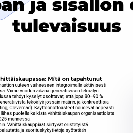
n ja sisällön
tulevaisuus
ähittäiskaupassa: Mitä on tapahtunut
rmaation uuteen vaiheeseen integroimalla aktiivisesti
nsa. Viime vuoden aikana generatiivisen tekoälyn
lussa tehdyt kyselyt osoittavat, että jopa 80–90 %
generatiivista tekoälyä jossain määrin, ja konkreettisia
lting, Cleveroad). Käyttöönottoasteet nousevat nopeasti
ähes puolella kaikista vähittäiskaupan organisaatioista
 2025 mennessä.
hin. Vähittäiskauppiaat siirtyvät eristetyistä
 palautetta ja suorituskykytietoja syötetään