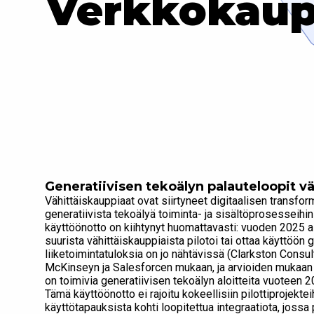
Verkkokaupa
Generatiivisen tekoälyn palauteloopit v
Vähittäiskauppiaat ovat siirtyneet digitaalisen transfo
generatiivista tekoälyä toiminta- ja sisältöprosesseihi
käyttöönotto on kiihtynyt huomattavasti: vuoden 2025 a
suurista vähittäiskauppiaista pilotoi tai ottaa käyttöön 
liiketoimintatuloksia on jo nähtävissä (Clarkston Consu
McKinseyn ja Salesforcen mukaan, ja arvioiden mukaan l
on toimivia generatiivisen tekoälyn aloitteita vuoteen
Tämä käyttöönotto ei rajoitu kokeellisiin pilottiprojektei
käyttötapauksista kohti loopitettua integraatiota, jossa