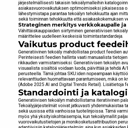
järjestelmällisesti takaisin tekoälymalleihin katalogoinn
asiakasvuorovaikutuksen optimoimiseksi jokaisessa 
lähestymistapa parantaa tekoälyn tehokkuutta ajan mitt
sekä toiminnan tehokkuutta että asiakaskokemuksen ver
Strateginen merkitys verkkokaupalle ja s
Vähittäiskauppiaiden siirtyminen generatiivisen tekoä
määrittelee uudelleen keskeisiä toimintastandardeja.
Vaikutus product feedei
Generatiivinen tekoäly mahdollistaa product feedien au
Perinteisesti feedien hallinta vaati manuaalista tietojen
rikkauden varmistamiseksi. Generatiivisen tekoälyn avull
visuaalista sisältöä voidaan luoda, päivittää ja tehdä 
perusteella. Tämä johtaa SKU:iden nopeampaan käyttöö
relevanttiuden huomattavaan parantumiseen, mikä on kr
(Adobe 2025 AI and Digital Trends Retail). Lisätietoja
Standardointi ja katalogi
Generatiivisen tekoälyn mahdollistama iteratiivinen pal
Tekoälyjärjestelmät voivat jatkuvasti yhdenmukaistaa ta
sekä uusissa että vanhoissa tuotelinjoissa. Tämä varmist
myös yhä yksityiskohtaisempia, kun tekoälymallit paljast
vuorovaikutustietojen ja monikosketusattribuution perus
adaptiivisiin katalogijärjestelmiin: aina kun asiakkaid