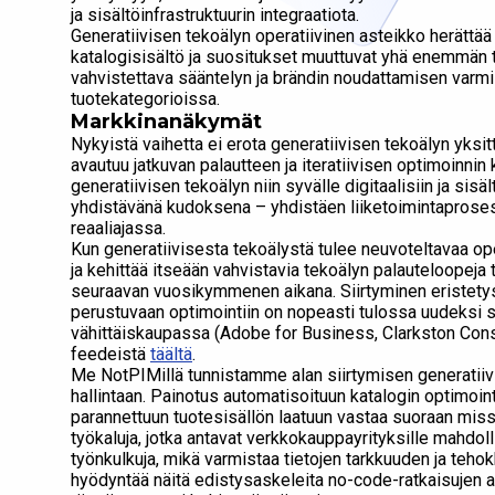
ja sisältöinfrastruktuurin integraatiota.
Generatiivisen tekoälyn operatiivinen asteikko herättää
katalogisisältö ja suositukset muuttuvat yhä enemmän 
vahvistettava sääntelyn ja brändin noudattamisen varmi
tuotekategorioissa.
Markkinanäkymät
Nykyistä vaihetta ei erota generatiivisen tekoälyn yksi
avautuu jatkuvan palautteen ja iteratiivisen optimoinnin
generatiivisen tekoälyn niin syvälle digitaalisiin ja sisä
yhdistävänä kudoksena – yhdistäen liiketoimintaproses
reaaliajassa.
Kun generatiivisesta tekoälystä tulee neuvoteltavaa oper
ja kehittää itseään vahvistavia tekoälyn palauteloopeja
seuraavan vuosikymmenen aikana. Siirtyminen eristetys
perustuvaan optimointiin on nopeasti tulossa uudeksi 
vähittäiskaupassa (Adobe for Business, Clarkston Consult
feedeistä
täältä
.
Me NotPIMillä tunnistamme alan siirtymisen generatiivi
hallintaan. Painotus automatisoituun katalogin optimointi
parannettuun tuotesisällön laatuun vastaa suoraan miss
työkaluja, jotka antavat verkkokauppayrityksille mahdo
työnkulkuja, mikä varmistaa tietojen tarkkuuden ja teh
hyödyntää näitä edistysaskeleita no-code-ratkaisujen a