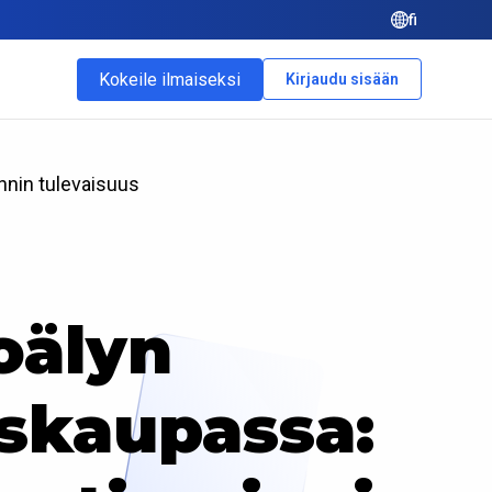
fi
Kokeile ilmaiseksi
Kirjaudu sisään
nnin tulevaisuus
oälyn
iskaupassa: