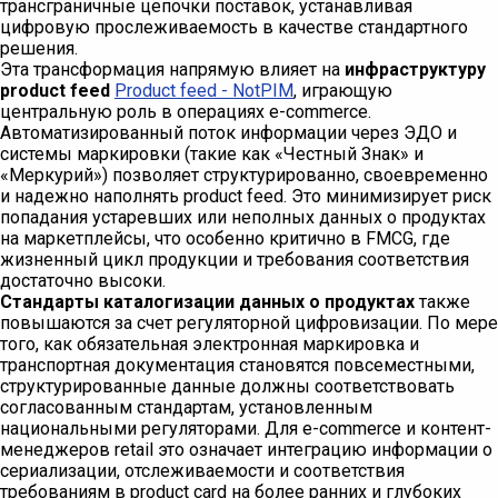
трансграничные цепочки поставок, устанавливая
цифровую прослеживаемость в качестве стандартного
решения.
Эта трансформация напрямую влияет на
инфраструктуру
product feed
Product feed - NotPIM
, играющую
центральную роль в операциях e-commerce.
Автоматизированный поток информации через ЭДО и
системы маркировки (такие как «Честный Знак» и
«Меркурий») позволяет структурированно, своевременно
и надежно наполнять product feed. Это минимизирует риск
попадания устаревших или неполных данных о продуктах
на маркетплейсы, что особенно критично в FMCG, где
жизненный цикл продукции и требования соответствия
достаточно высоки.
Стандарты каталогизации данных о продуктах
также
повышаются за счет регуляторной цифровизации. По мере
того, как обязательная электронная маркировка и
транспортная документация становятся повсеместными,
структурированные данные должны соответствовать
согласованным стандартам, установленным
национальными регуляторами. Для e-commerce и контент-
менеджеров retail это означает интеграцию информации о
сериализации, отслеживаемости и соответствия
требованиям в product card на более ранних и глубоких