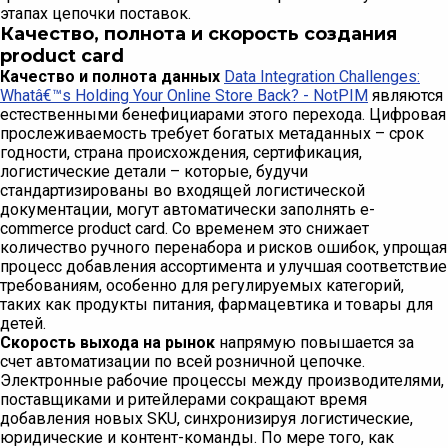
этапах цепочки поставок.
Качество, полнота и скорость создания
product card
Качество и полнота данных
Data Integration Challenges:
Whatâ€™s Holding Your Online Store Back? - NotPIM
являются
естественными бенефициарами этого перехода. Цифровая
прослеживаемость требует богатых метаданных – срок
годности, страна происхождения, сертификация,
логистические детали – которые, будучи
стандартизированы во входящей логистической
документации, могут автоматически заполнять e-
commerce product card. Со временем это снижает
количество ручного перенабора и рисков ошибок, упрощая
процесс добавления ассортимента и улучшая соответствие
требованиям, особенно для регулируемых категорий,
таких как продукты питания, фармацевтика и товары для
детей.
Скорость выхода на рынок
напрямую повышается за
счет автоматизации по всей розничной цепочке.
Электронные рабочие процессы между производителями,
поставщиками и ритейлерами сокращают время
добавления новых SKU, синхронизируя логистические,
юридические и контент-команды. По мере того, как