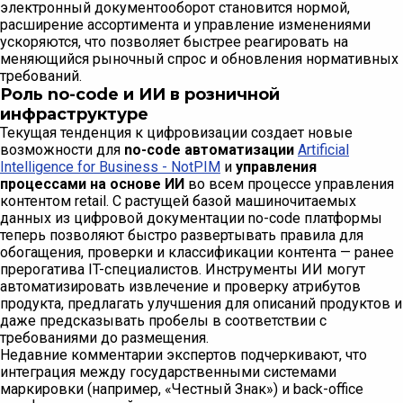
электронный документооборот становится нормой,
расширение ассортимента и управление изменениями
ускоряются, что позволяет быстрее реагировать на
меняющийся рыночный спрос и обновления нормативных
требований.
Роль no-code и ИИ в розничной
инфраструктуре
Текущая тенденция к цифровизации создает новые
возможности для
no-code автоматизации
Artificial
Intelligence for Business - NotPIM
и
управления
процессами на основе ИИ
во всем процессе управления
контентом retail. С растущей базой машиночитаемых
данных из цифровой документации no-code платформы
теперь позволяют быстро развертывать правила для
обогащения, проверки и классификации контента — ранее
прерогатива IT-специалистов. Инструменты ИИ могут
автоматизировать извлечение и проверку атрибутов
продукта, предлагать улучшения для описаний продуктов и
даже предсказывать пробелы в соответствии с
требованиями до размещения.
Недавние комментарии экспертов подчеркивают, что
интеграция между государственными системами
маркировки (например, «Честный Знак») и back-office