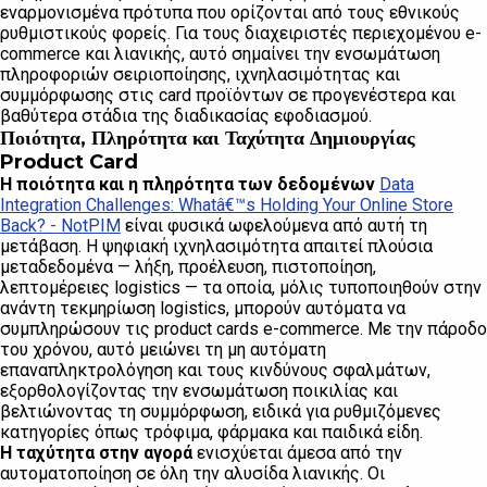
εναρμονισμένα πρότυπα που ορίζονται από τους εθνικούς
ρυθμιστικούς φορείς. Για τους διαχειριστές περιεχομένου e-
commerce και λιανικής, αυτό σημαίνει την ενσωμάτωση
πληροφοριών σειριοποίησης, ιχνηλασιμότητας και
συμμόρφωσης στις card προϊόντων σε προγενέστερα και
βαθύτερα στάδια της διαδικασίας εφοδιασμού.
Ποιότητα, Πληρότητα και Ταχύτητα Δημιουργίας
Product Card
Η ποιότητα και η πληρότητα των δεδομένων
Data
Integration Challenges: Whatâ€™s Holding Your Online Store
Back? - NotPIM
είναι φυσικά ωφελούμενα από αυτή τη
μετάβαση. Η ψηφιακή ιχνηλασιμότητα απαιτεί πλούσια
μεταδεδομένα — λήξη, προέλευση, πιστοποίηση,
λεπτομέρειες logistics — τα οποία, μόλις τυποποιηθούν στην
ανάντη τεκμηρίωση logistics, μπορούν αυτόματα να
συμπληρώσουν τις product cards e-commerce. Με την πάροδο
του χρόνου, αυτό μειώνει τη μη αυτόματη
επαναπληκτρολόγηση και τους κινδύνους σφαλμάτων,
εξορθολογίζοντας την ενσωμάτωση ποικιλίας και
βελτιώνοντας τη συμμόρφωση, ειδικά για ρυθμιζόμενες
κατηγορίες όπως τρόφιμα, φάρμακα και παιδικά είδη.
Η ταχύτητα στην αγορά
ενισχύεται άμεσα από την
αυτοματοποίηση σε όλη την αλυσίδα λιανικής. Οι