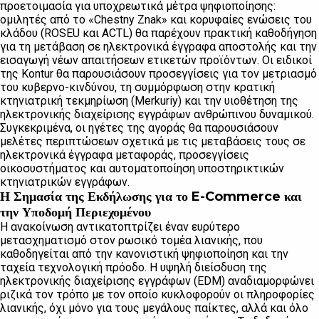
προετοιμασία για υποχρεωτικά μέτρα ψηφιοποίησης:
ομιλητές από το «Chestny Znak» και κορυφαίες ενώσεις του
κλάδου (ROSEU και ACTL) θα παρέχουν πρακτική καθοδήγηση
για τη μετάβαση σε ηλεκτρονικά έγγραφα αποστολής και την
εισαγωγή νέων απαιτήσεων ετικετών προϊόντων. Οι ειδικοί
της Kontur θα παρουσιάσουν προσεγγίσεις για τον μετριασμό
του κυβερνο-κινδύνου, τη συμμόρφωση στην κρατική
κτηνιατρική τεκμηρίωση (Merkuriy) και την υιοθέτηση της
ηλεκτρονικής διαχείρισης εγγράφων ανθρώπινου δυναμικού.
Συγκεκριμένα, οι ηγέτες της αγοράς θα παρουσιάσουν
μελέτες περιπτώσεων σχετικά με τις μεταβάσεις τους σε
ηλεκτρονικά έγγραφα μεταφοράς, προσεγγίσεις
οικοσυστήματος και αυτοματοποίηση υποστηρικτικών
κτηνιατρικών εγγράφων.
Η Σημασία της Εκδήλωσης για το E-Commerce και
την Υποδομή Περιεχομένου
Η ανακοίνωση αντικατοπτρίζει έναν ευρύτερο
μετασχηματισμό στον ρωσικό τομέα λιανικής, που
καθοδηγείται από την κανονιστική ψηφιοποίηση και την
ταχεία τεχνολογική πρόοδο. Η υψηλή διείσδυση της
ηλεκτρονικής διαχείρισης εγγράφων (EDM) αναδιαμορφώνει
ριζικά τον τρόπο με τον οποίο κυκλοφορούν οι πληροφορίες
λιανικής, όχι μόνο για τους μεγάλους παίκτες, αλλά και όλο