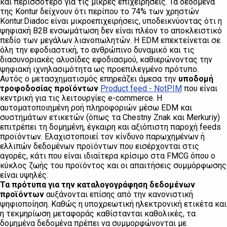
και περισσότερο για τις μικρές επιχειρήσεις. Τα δεδομένα
της Kontur δείχνουν ότι περίπου το 74% των χρηστών
Kontur.Diadoc είναι μικροεπιχειρήσεις, υποδεικνύοντας ότι η
ψηφιακή B2B ενσωμάτωση δεν είναι πλέον το αποκλειστικό
πεδίο των μεγάλων λιανοπωλητών. Η EDM επεκτείνεται σε
όλη την εφοδιαστική, το ανθρώπινο δυναμικό και τις
διασυνοριακές αλυσίδες εφοδιασμού, καθιερώνοντας την
ψηφιακή ιχνηλασιμότητα ως προεπιλεγμένο πρότυπο.
Αυτός ο μετασχηματισμός επηρεάζει άμεσα την
υποδομή
τροφοδοσίας προϊόντων
Product feed - NotPIM
που είναι
κεντρική για τις λειτουργίες e-commerce. Η
αυτοματοποιημένη ροή πληροφοριών μέσω EDM και
συστημάτων ετικετών (όπως τα Chestny Znak και Merkuriy)
επιτρέπει τη δομημένη, έγκαιρη και αξιόπιστη παροχή feeds
προϊόντων. Ελαχιστοποιεί τον κίνδυνο παρωχημένων ή
ελλιπών δεδομένων προϊόντων που εισέρχονται στις
αγορές, κάτι που είναι ιδιαίτερα κρίσιμο στα FMCG όπου ο
κύκλος ζωής του προϊόντος και οι απαιτήσεις συμμόρφωσης
είναι υψηλές.
Τα πρότυπα για την καταλογογράφηση δεδομένων
προϊόντων
αυξάνονται επίσης από την κανονιστική
ψηφιοποίηση. Καθώς η υποχρεωτική ηλεκτρονική ετικέτα και
η τεκμηρίωση μεταφοράς καθίστανται καθολικές, τα
δομημένα δεδομένα πρέπει να συμμορφώνονται με