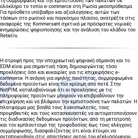
τη συμμόρφωση και την εμπιστοσύνη των πελατών σε
ολόκληρο το τοπίο e-commerce στη Ρωσία μεσοπρόθεσμα.
Για πρόσθετο υπόβαθρο και αξιολογήσεις αυτών των
τάσεων στο ρωσικό και παγκόσμιο πλαίσιο, ανατρέξτε στις
αναφορές της Kommersant σχετικά με πρόσφατες νομικές
ενημερώσεις ψηφιοποίησης και την ανάλυση του κλάδου του
Retail.ru.
Η στροφή προς την υποχρεωτική ψηφιακή σήμανση και το
EDM είναι μια σημαντική τάση, δημιουργώντας τόσο
προκλήσεις όσο και ευκαιρίες για τις επιχειρήσεις e-
commerce. Η ανάγκη για υψηλής ποιότητας, συμμορφωμένα
δεδομένα προϊόντων είναι πιο κρίσιμη από ποτέ. Στην
NotPIM, καταλαβαίνουμε ότι οι προκλήσεις με τις
πληροφορίες προϊόντων μπορούν να επιβραδύνουν την
επιχείρηση και να βλάψουν την εμπιστοσύνη των πελατών. Η
πλατφόρμα μας βοηθά τους λιανοπωλητές, τους
προμηθευτές και τους κατασκευαστές να αυτοματοποιήσουν
τις διαδικασίες δεδομένων προϊόντων, από τη μετατροπή
και τον εμπλουτισμό της τροφοδοσίας έως τους ελέγχους
συμμόρφωσης, διασφαλίζοντας ότι είναι έτοιμοι να
ανταποκριθούν στις απαιτήσεις αυτού του εξελισσόμενου