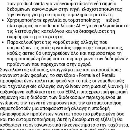
των product cards για να ενσωματώσετε νέα σημεία
δεδομένων κανονισμών στην πηγή, ελαχιστοποιώντας
την ανάγκη για μη αυτόματη συμπλήρωση κατάντη.
Χρησιμοποιήστε εργαλεία αυτοματοποίησης — ειδικά
πλατφόρμες no-code και λύσεις AI — για να κλιμακώσετε
τις λειτουργίες καταλόγου και να διασφαλίσετε τη
συμμόρφωση με ταχύτητα.
Παρακολουθήστε τις νομοθετικές αλλαγές που
επηρεάζουν τις ροές εργασίας ψηφιακής τεκμηρίωσης,
καθώς αυτές θα υπαγορεύουν όλο και περισσότερο τη
νομιμοποιημένη δομή και το περιεχόμενο των δεδομένων
προϊόντων που παρέχονται στην αγορά.
Συγκαλώντας ειδικούς, επαγγελματίες και εκπροσώπους
κανονιστικών φορέων, το συνέδριο «Formula of Retail»
προσφέρει έναν πολύτιμο φακό για το πώς οι νομοθετικές
και τεχνολογικές αλλαγές συγκλίνουν στη ρωσική λιανική. Η
αυξανόμενη καθολικότητα του EDM, η υποχρεωτική ψηφιακή
σήμανση και η διάδοση των διαδικασιών περιεχομένου με
γνώμονα την τεχνητή νοημοσύνη και την αυτοματοποίηση
σηματοδοτούν μια αποφασιστική αλλαγή: η υποδομή
πληροφοριών προϊόντων γίνεται τόσο πιο ρυθμισμένη όσο
και πιο αυτοματοποιήσιμη. Αυτή η διαρθρωτική εξέλιξη θα
καθορίσει τα ανταγωνιστικά πλεονεκτήματα στην ταχύτητα,