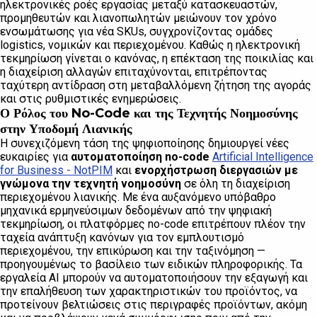
ηλεκτρονικές ροές εργασίας μεταξύ κατασκευαστών,
προμηθευτών και λιανοπωλητών μειώνουν τον χρόνο
ενσωμάτωσης για νέα SKUs, συγχρονίζοντας ομάδες
logistics, νομικών και περιεχομένου. Καθώς η ηλεκτρονική
τεκμηρίωση γίνεται ο κανόνας, η επέκταση της ποικιλίας και
η διαχείριση αλλαγών επιταχύνονται, επιτρέποντας
ταχύτερη αντίδραση στη μεταβαλλόμενη ζήτηση της αγοράς
και στις ρυθμιστικές ενημερώσεις.
Ο Ρόλος του No-Code και της Τεχνητής Νοημοσύνης
στην Υποδομή Λιανικής
Η συνεχιζόμενη τάση της ψηφιοποίησης δημιουργεί νέες
ευκαιρίες για
αυτοματοποίηση no-code
Artificial Intelligence
for Business - NotPIM
και
ενορχήστρωση διεργασιών με
γνώμονα την τεχνητή νοημοσύνη
σε όλη τη διαχείριση
περιεχομένου λιανικής. Με ένα αυξανόμενο υπόβαθρο
μηχανικά ερμηνεύσιμων δεδομένων από την ψηφιακή
τεκμηρίωση, οι πλατφόρμες no-code επιτρέπουν πλέον την
ταχεία ανάπτυξη κανόνων για τον εμπλουτισμό
περιεχομένου, την επικύρωση και την ταξινόμηση —
προηγουμένως το βασίλειο των ειδικών πληροφορικής. Τα
εργαλεία AI μπορούν να αυτοματοποιήσουν την εξαγωγή και
την επαλήθευση των χαρακτηριστικών του προϊόντος, να
προτείνουν βελτιώσεις στις περιγραφές προϊόντων, ακόμη