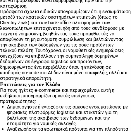
και να προβλέψουν κενά συμμόρφωσης πριν από την
καταχώριση.
Πρόσφατα σχόλια ειδικών υπογραμμίζουν ότι η ενσωμάτωση
μεταξύ των κρατικών συστημάτων ετικετών (όπως το
Chestny Znak) και των back-office πλατφορμών των
λιανοπωλητών επιταχύνεται ήδη από τους συνδέσμους με
τεχνητή νοημοσύνη, βοηθώντας τους προμηθευτές να
αποφύγουν τη μη αυτόματη συμφιλίωση και βελτιώνοντας
την ακρίβεια των δεδομένων για τις ροές προϊόντων
τελικού πελάτη. Ταυτόχρονα, οι νομοθετικές ενημερώσεις
συνεχίζουν να επιβάλλουν την συμπερίληψη δομημένων
δεδομένων σε έγγραφα logistics και προϊόντων,
δημιουργώντας ένα περιβάλλον όπου η επένδυση σε
υποδομές no-code και AI δεν είναι μόνο επωφελής, αλλά και
στρατηγικά απαραίτητη.
Επιπτώσεις για τον Κλάδο
Για τους ηγέτες e-commerce και περιεχομένου, αυτή η
εκδήλωση υπογραμμίζει αρκετές επείγουσες
προτεραιότητες:
Δημιουργήστε ή ενισχύστε τις άμεσες ενσωματώσεις με
ψηφιακές πλατφόρμες logistics και ετικετών για τη
βελτίωση της ακρίβειας των δεδομένων και την
ετοιμότητα για νομικές αλλαγές.
Αναθεωρήστε τα εσωτερικά πρότυπα για την πληρότητα