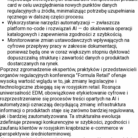
card w celu uwzględnienia nowych punktów danych
regulacyjnych u źródła, minimalizując potrzebę uzupełniania
ręcznego w dalszej części procesu.
Wykorzystanie narzędzi automatyzacji — zwłaszcza
platform no-code i rozwiązań AI — do skalowania operacji
katalogowych i zapewnienia zgodności z szybkością.
Monitorowanie zmian ustawodawczych wpływających na
cyfrowe przepływy pracy w zakresie dokumentacji,
ponieważ będą one w coraz większym stopniu dyktować
dopuszczalną strukturę i zawartość danych o produktach
dostarczanych na rynek.
Poprzez zgromadzenie ekspertów, praktyków i przedstawicieli
organów regulacyjnych konferencja "Formula Retail" oferuje
wysoką wartość wglądu w to, jak zmiany legislacyjne i
technologiczne zbiegają się w rosyjskim retail. Rosnąca
uniwersalność EDM, obowiązkowe etykietowanie cyfrowe i
rozprzestrzenianie się procesów treści opartych na AI i
automatyzacji oznaczają decydującą zmianę: infrastruktura
informacji o produktach staje się zarówno bardziej regulowana,
jak i bardziej zautomatyzowana. Ta strukturalna ewolucja
zdefiniuje przewagi konkurencyjne w szybkości, zgodności i
zaufaniu klientów w rosyjskim krajobrazie e-commerce w
perspektywie średnioterminowej.