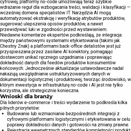
cyfrowej, platformy no-code umożliwiają teraz szybkie
wdrażanie reguł dla wzbogacania treści, walidacji i klasyfikacji —
wcześniej domena specjalistów IT. Narzędzia AI mogą
automatyzować ekstrakcję i weryfikację atrybutów produktów,
sugerować ulepszenia opisów produktów, a nawet
przewidywać luki w zgodności przed wystawieniem.
Niedawne komentarze ekspertów podkreślają, że integracja
między państwowymi systemami etykietowania (takimi jak
Chestny Znak) a platformami back-office detalistów jest już
przyspieszana przez zasilane AI konektory, pomagając
dostawcom unikać ręcznego uzgadniania i poprawiając
dokładność danych dla feedów produktów konsumentów
końcowych. Jednocześnie aktualizacje ustawodawcze nadal
nakazują uwzględnianie ustrukturyzowanych danych w
dokumentacji logistycznej i produktowej, tworząc środowisko, w
którym inwestycja w infrastrukturę no-code i AI jest nie tylko
korzystna, ale strategicznie konieczna.
Wnioski dla branży
Dla liderów e-commerce i treści wydarzenie to podkreśla kilka
pilnych priorytetów:
Budowanie lub wzmacnianie bezpośrednich integracji z
cyfrowymi platformami logistycznymi i etykietowania w celu
poprawy dokładności danych i gotowości na zmiany prawne.
Rejestracja wewnętrznych standardów kompletności produkt