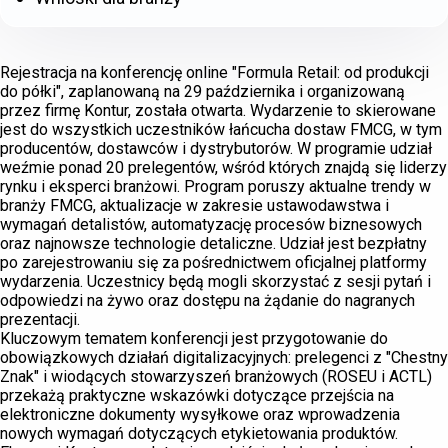
Rejestracja na konferencję online "Formula Retail: od produkcji
do półki", zaplanowaną na 29 października i organizowaną
przez firmę Kontur, została otwarta. Wydarzenie to skierowane
jest do wszystkich uczestników łańcucha dostaw FMCG, w tym
producentów, dostawców i dystrybutorów. W programie udział
weźmie ponad 20 prelegentów, wśród których znajdą się liderzy
rynku i eksperci branżowi. Program poruszy aktualne trendy w
branży FMCG, aktualizacje w zakresie ustawodawstwa i
wymagań detalistów, automatyzację procesów biznesowych
oraz najnowsze technologie detaliczne. Udział jest bezpłatny
po zarejestrowaniu się za pośrednictwem oficjalnej platformy
wydarzenia. Uczestnicy będą mogli skorzystać z sesji pytań i
odpowiedzi na żywo oraz dostępu na żądanie do nagranych
prezentacji.
Kluczowym tematem konferencji jest przygotowanie do
obowiązkowych działań digitalizacyjnych: prelegenci z "Chestny
Znak" i wiodących stowarzyszeń branżowych (ROSEU i ACTL)
przekażą praktyczne wskazówki dotyczące przejścia na
elektroniczne dokumenty wysyłkowe oraz wprowadzenia
nowych wymagań dotyczących etykietowania produktów.