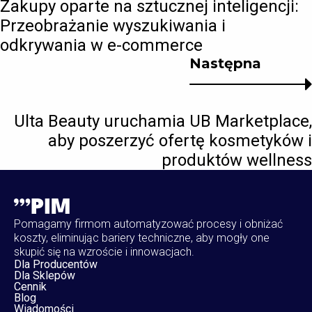
Zakupy oparte na sztucznej inteligencji:
Przeobrażanie wyszukiwania i
odkrywania w e-commerce
Następna
Ulta Beauty uruchamia UB Marketplace,
aby poszerzyć ofertę kosmetyków i
produktów wellness
Pomagamy firmom automatyzować procesy i obniżać
koszty, eliminując bariery techniczne, aby mogły one
skupić się na wzroście i innowacjach.
Dla Producentów
Dla Sklepów
Cennik
Blog
Wiadomości