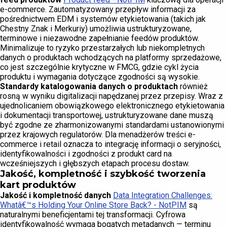
e-commerce. Zautomatyzowany przepływ informacji za
pośrednictwem EDM i systemów etykietowania (takich jak
Chestny Znak i Merkuriy) umożliwia ustrukturyzowane,
terminowe i niezawodne zapełnianie feedów produktów.
Minimalizuje to ryzyko przestarzałych lub niekompletnych
danych o produktach wchodzących na platformy sprzedażowe,
co jest szczególnie krytyczne w FMCG, gdzie cykl życia
produktu i wymagania dotyczące zgodności są wysokie.
Standardy katalogowania danych o produktach
również
rosną w wyniku digitalizacji napędzanej przez przepisy. Wraz z
ujednolicaniem obowiązkowego elektronicznego etykietowania
i dokumentacji transportowej, ustrukturyzowane dane muszą
być zgodne ze zharmonizowanymi standardami ustanowionymi
przez krajowych regulatorów. Dla menadżerów treści e-
commerce i retail oznacza to integrację informacji o seryjności,
identyfikowalności i zgodności z produkt card na
wcześniejszych i głębszych etapach procesu dostaw.
Jakość, kompletność i szybkość tworzenia
kart produktów
Jakość i kompletność danych
Data Integration Challenges:
Whatâ€™s Holding Your Online Store Back? - NotPIM
są
naturalnymi beneficjentami tej transformacji. Cyfrowa
identyfikowalność wymaga bogatych metadanych — terminu