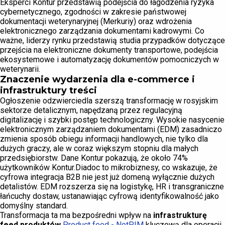
Eksperci Kontur przedstawią podejścia do łagodzenia ryzyka
cybernetycznego, zgodności w zakresie państwowej
dokumentacji weterynaryjnej (Merkuriy) oraz wdrożenia
elektronicznego zarządzania dokumentami kadrowymi. Co
ważne, liderzy rynku przedstawią studia przypadków dotyczące
przejścia na elektroniczne dokumenty transportowe, podejścia
ekosystemowe i automatyzację dokumentów pomocniczych w
weterynarii.
Znaczenie wydarzenia dla e-commerce i
infrastruktury treści
Ogłoszenie odzwierciedla szerszą transformację w rosyjskim
sektorze detalicznym, napędzaną przez regulacyjną
digitalizację i szybki postęp technologiczny. Wysokie nasycenie
elektronicznym zarządzaniem dokumentami (EDM) zasadniczo
zmienia sposób obiegu informacji handlowych, nie tylko dla
dużych graczy, ale w coraz większym stopniu dla małych
przedsiębiorstw. Dane Kontur pokazują, że około 74%
użytkowników Kontur.Diadoc to mikrobiznesy, co wskazuje, że
cyfrowa integracja B2B nie jest już domeną wyłącznie dużych
detalistów. EDM rozszerza się na logistykę, HR i transgraniczne
łańcuchy dostaw, ustanawiając cyfrową identyfikowalność jako
domyślny standard.
Transformacja ta ma bezpośredni wpływ na
infrastrukturę
feed produktów
Product feed - NotPIM
kluczową dla operacji