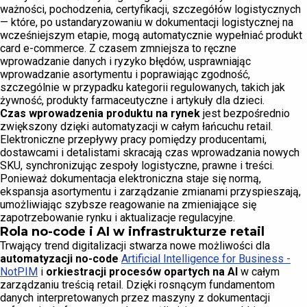
ważności, pochodzenia, certyfikacji, szczegółów logistycznych
— które, po ustandaryzowaniu w dokumentacji logistycznej na
wcześniejszym etapie, mogą automatycznie wypełniać produkt
card e-commerce. Z czasem zmniejsza to ręczne
wprowadzanie danych i ryzyko błędów, usprawniając
wprowadzanie asortymentu i poprawiając zgodność,
szczególnie w przypadku kategorii regulowanych, takich jak
żywność, produkty farmaceutyczne i artykuły dla dzieci.
Czas wprowadzenia produktu na rynek
jest bezpośrednio
zwiększony dzięki automatyzacji w całym łańcuchu retail.
Elektroniczne przepływy pracy pomiędzy producentami,
dostawcami i detalistami skracają czas wprowadzania nowych
SKU, synchronizując zespoły logistyczne, prawne i treści.
Ponieważ dokumentacja elektroniczna staje się normą,
ekspansja asortymentu i zarządzanie zmianami przyspieszają,
umożliwiając szybsze reagowanie na zmieniające się
zapotrzebowanie rynku i aktualizacje regulacyjne.
Rola no-code i AI w infrastrukturze retail
Trwający trend digitalizacji stwarza nowe możliwości dla
automatyzacji no-code
Artificial Intelligence for Business -
NotPIM
i
orkiestracji procesów opartych na AI
w całym
zarządzaniu treścią retail. Dzięki rosnącym fundamentom
danych interpretowanych przez maszyny z dokumentacji