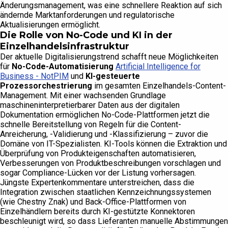
Änderungsmanagement, was eine schnellere Reaktion auf sich
ändernde Marktanforderungen und regulatorische
Aktualisierungen ermöglicht.
Die Rolle von No-Code und KI in der
Einzelhandelsinfrastruktur
Der aktuelle Digitalisierungstrend schafft neue Möglichkeiten
für
No-Code-Automatisierung
Artificial Intelligence for
Business - NotPIM
und
KI-gesteuerte
Prozessorchestrierung
im gesamten Einzelhandels-Content-
Management. Mit einer wachsenden Grundlage
maschineninterpretierbarer Daten aus der digitalen
Dokumentation ermöglichen No-Code-Plattformen jetzt die
schnelle Bereitstellung von Regeln für die Content-
Anreicherung, -Validierung und -Klassifizierung – zuvor die
Domäne von IT-Spezialisten. KI-Tools können die Extraktion und
Überprüfung von Produkteigenschaften automatisieren,
Verbesserungen von Produktbeschreibungen vorschlagen und
sogar Compliance-Lücken vor der Listung vorhersagen.
Jüngste Expertenkommentare unterstreichen, dass die
Integration zwischen staatlichen Kennzeichnungssystemen
(wie Chestny Znak) und Back-Office-Plattformen von
Einzelhändlern bereits durch KI-gestützte Konnektoren
beschleunigt wird, so dass Lieferanten manuelle Abstimmungen