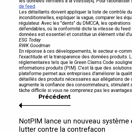
les données vérifiées à la vitesse[4]. Pour rationaliser
de feed
.
Les détaillants doivent appliquer la liste de contrôle du
inconditionnelles, expliquer la vague, comparer les éq
régulateur. Avec les "dents" du DMCCA, les opérations 
défendables, où la conformité dicte la vitesse du feed e
données est essentiel et constitue un élément vital d'
ESG Today
RWK Goodman
En réponse à ces développements, le secteur e-comme
l'exactitude et la transparence des données produits. 
réglementaires tels que le Green Claims Code soulign
informations produits (PIM). C'est là que des solutio
plateforme permet aux entreprises d'améliorer la quali
détaillés des produits nécessaires aux allégations de du
augmente la confiance des consommateurs, stimulant ai
tâche difficile si vous ne comprenez pas les avantage
Précédent
NotPIM lance un nouveau système d
lutter contre la contrefaçon