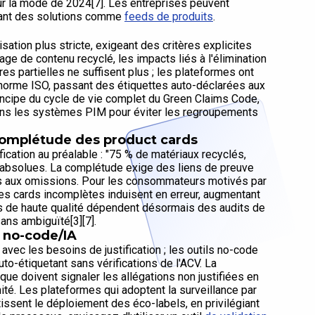
la mode de 2024[7]. Les entreprises peuvent
isant des solutions comme
feeds de produits
.
ation plus stricte, exigeant des critères explicites
ge de contenu recyclé, les impacts liés à l'élimination
es partielles ne suffisent plus ; les plateformes ont
norme ISO, passant des étiquettes auto-déclarées aux
 principe du cycle de vie complet du Green Claims Code,
 dans les systèmes PIM pour éviter les regroupements
complétude des product cards
fication au préalable : "75 % de matériaux recyclés,
s absolues. La complétude exige des liens de preuve
iés aux omissions. Pour les consommateurs motivés par
les cards incomplètes induisent en erreur, augmentant
rds de haute qualité dépendent désormais des audits de
ns ambiguïté[3][7].
u no-code/IA
avec les besoins de justification ; les outils no-code
to-étiquetant sans vérifications de l'ACV. La
ique doivent signaler les allégations non justifiées en
ité. Les plateformes qui adoptent la surveillance par
tissent le déploiement des éco-labels, en privilégiant