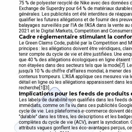
75 % de polyester recyclé de Nike avec des données de 
Exchange de Superdry pour 64 % de matériaux durables 
générales. Les publicités ont été interdites de réappara
qualifier les futures allégations et de fournir des pre
balayages surveillés par l'IA de l'ASA dans la vente a
2021 et le Digital Markets, Competition and Consumer
Cadre réglementaire stimulant la confo
Le Green Claims Code, publié par la Competition and M
principes : les allégations doivent être véridiques, cl
tenir compte du cycle de vie et être justifiées. Une 
que 40 % des allégations écologiques en ligne étaient
non étayées dans des secteurs tels que la mode[7]. Le
jusqu'à 10 % du chiffre d'affaires mondial, à mener de
contenus trompeurs. L'ASA applique ces mesures via le
détail en ligne où les allégations apparaissent dans l
recherche[1][3].
Implications pour les feeds de produit
Les labels de durabilité non qualifiés dans les feeds 
immédiats, comme on l'a vu dans ces publicités Googl
cycle de vie. Les plateformes e-commerce doivent dés
"durable" dans les titres, les descriptions et les badge
complètes du cycle de vie (ACV), avant la syndication.
attributs vagues gonflent les éco-avantages perçus, ce