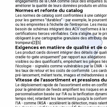
engagements de la CMA comme ceux des enquêtes sur 
améliorer la qualité de leurs données produits en util
Normes et refonte du catalog
Les normes de catalog sont confrontées à une catégoris
pour les gammes "durables" - par exemple, le pourcenta
ou les empreintes à l'échelle de l'entreprise. Les mesur
besoin de schémas intégrant des ACV conformes à la 
certifications tierces vérifiables. Cela s'aligne sur le
obligeant à une cartographie granulaire des attributs
trompeurs[2][5].
Exigences en matière de qualité et de 
Les product cards doivent intégrer des détails de quali
cradle-to-gate uniquement" par rapport aux allégation
visibles ou des qualificatifs, empêchant les pièges l
l'écologie - signalés comme vulnérables par la CMA - 
les taux de retour et les coûts de conformité. Les ca
pré-lancement, mêlant texte, images et métadonnées sa
Vitesse de l'assortiment et pressions d
Le déploiement rapide de l'assortiment entre en conflit 
pour la génération de feeds amplifient les risques en au
personnalisation basée sur l'IA ou la tarification dynam
temps réel, retardant les lancements jusqu'à la conform
l'IA - comme l'ASA - accélèrent la détection, mais ralen