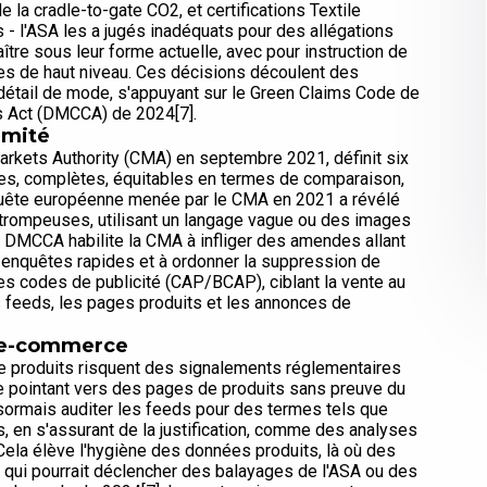
la cradle-to-gate CO2, et certifications Textile
- l'ASA les a jugés inadéquats pour des allégations
ître sous leur forme actuelle, avec pour instruction de
uves de haut niveau. Ces décisions découlent des
u détail de mode, s'appuyant sur le Green Claims Code de
s Act (DMCCA) de 2024[7].
rmité
arkets Authority (CMA) en septembre 2021, définit six
aires, complètes, équitables en termes de comparaison,
enquête européenne menée par le CMA en 2021 a révélé
 trompeuses, utilisant un langage vague ou des images
 DMCCA habilite la CMA à infliger des amendes allant
s enquêtes rapides et à ordonner la suppression de
s codes de publicité (CAP/BCAP), ciblant la vente au
es feeds, les pages produits et les annonces de
s e-commerce
de produits risquent des signalements réglementaires
e pointant vers des pages de produits sans preuve du
ormais auditer les feeds pour des termes tels que
s, en s'assurant de la justification, comme des analyses
 Cela élève l'hygiène des données produits, là où des
 qui pourrait déclencher des balayages de l'ASA ou des