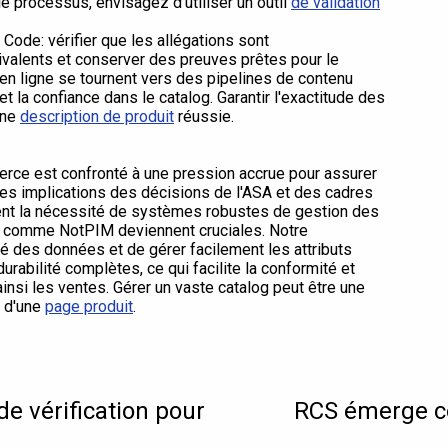
 le processus, envisagez d'utiliser un outil
de validation
 Code: vérifier que les allégations sont
uivalents et conserver des preuves prêtes pour le
en ligne se tournent vers des pipelines de contenu
t la confiance dans le catalog. Garantir l'exactitude des
une
description de produit
réussie.
rce est confronté à une pression accrue pour assurer
Les implications des décisions de l'ASA et des cadres
ent la nécessité de systèmes robustes de gestion des
ns comme NotPIM deviennent cruciales. Notre
té des données et de gérer facilement les attributs
rabilité complètes, ce qui facilite la conformité et
nsi les ventes. Gérer un vaste catalog peut être une
s d'une
page produit
.
e vérification pour
RCS émerge c