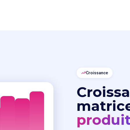
Croissance
Croissa
matric
produi