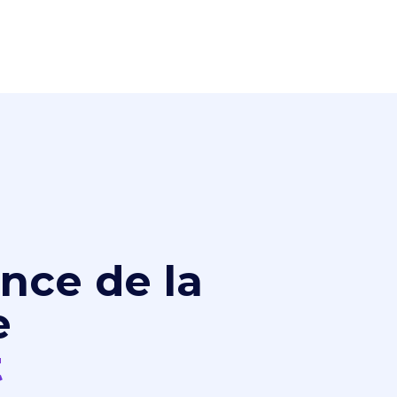
nce de la
e
t