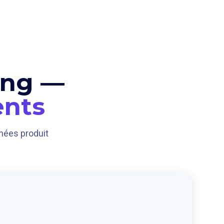
ing —
ents
nnées produit