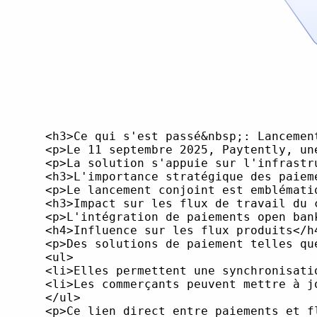
<h3>Ce qui s'est passé&nbsp;: Lancement des paiements Open Banking de Paytently propulsés par Mastercard</h3>
<p>Le 11 septembre 2025, Paytently, une plateforme d'orchestration de paiements spécialisée, a annoncé un partenariat stratégique avec Mastercard, dévoilant une solution de paiement de compte à compte basée sur l'open banking. Cette nouvelle offre, baptisée Paytently Open Banking et alimentée par la technologie Open Finance de Mastercard, permet aux acheteurs de payer les commerçants directement depuis leurs comptes bancaires lors du paiement. Les commerçants bénéficient d'une amélioration des taux de conversion, d'un meilleur flux de trésorerie et d'une meilleure efficacité opérationnelle.</p>
<p>La solution s'appuie sur l'infrastructure open banking de Mastercard pour l'authentification sécurisée et la connectivité des données, combinée au moteur d'orchestration propriétaire de Paytently, qui achemine intelligemment les transactions pour des confirmations de paiement instantanées et des règlements rapides. Le lancement du partenariat est prévu au SBC Summit de Lisbonne, soulignant l'intention des entreprises de positionner leur produit auprès d'un large public de professionnels du paiement et du commerce électronique.</p>
<h3>L'importance stratégique des paiements Open Banking</h3>
<p>Le lancement conjoint est emblématique de l'adoption rapide des modèles open banking&nbsp;: des systèmes qui permettent aux utilisateurs d'autoriser des virements directs et sécurisés depuis leurs comptes bancaires, contournant ainsi les systèmes traditionnels basés sur les cartes. Aux États-Unis, les paiements open banking restent embryonnaires (avec une adoption de 11 % chez les consommateurs selon PYMNTS Intelligence), mais le niveau de satisfaction des utilisateurs est élevé et la dynamique est en croissance. Une part importante des non-utilisateurs cite les préoccupations liées à la sécurité et à la confiance comme obstacles à l'adoption, soulignant l'importance des normes d'interopérabilité et de la réputation de la technologie sous-jacente. En revanche, près d'un tiers des adultes britanniques utilisent déjà les services open banking mensuellement, et juillet 2025 a vu un nombre record de 2,04 milliards d'utilisations open banking, en hausse de 3,5 % par rapport au mois précédent.</p>
<h3>Impact sur les flux de travail du commerce électronique&nbsp;: Flux produits, catalogues et automatisation du contenu</h3>
<p>L'intégration de paiements open banking transparents dans les plateformes de commerce électronique redéfinit profondément les processus back-end qui soutiennent les ventes numériques.</p>
<h4>Influence sur les flux produits</h4>
<p>Des solutions de paiement telles que Paytently Open Banking ont un impact sur les flux produits de deux manières principales&nbsp;:</p>
<ul>
<li>Elles permettent une synchronisation en temps réel entre la disponibilité des produits et le statut de paiement, minimisant les abandons de paniers et les achats indisponibles.</li>
<li>Les commerçants peuvent mettre à jour immédiatement les attributs des produits (prix, disponibilité) dans les flux après la confirmation et le règlement instantanés des paiements, fournissant des données plus fiables aux moteurs de comparaison et aux affiliés.</li>
</ul>
<p>Ce lien direct entre paiements et flux est particulièrement crucial pour les places de marché et les vendeurs omnicanaux opérant sur de multiples plateformes.</p>
<h4>Normes de catalogage et de données produit</h4>
<p>Une infrastru