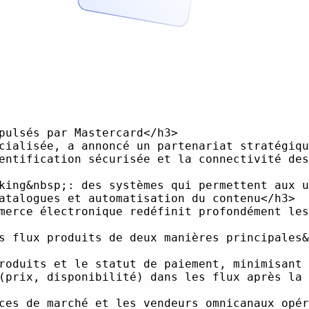
 par des tiers en introduisant des frais, ce qui pourrait ralentir l'innovation et limiter la croissance de l'écosystème. Cette mesure se heurte à la résistance des fintechs, qui considèrent les flux de données sans friction comme essentiels à la réussite de l’open banking (PYMNTS Intelligence). Pour en savoir plus sur les défis liés à l'intégration des données, consultez la page &lt;a href="/fr/blog/data-integration-challenges-whats-holding-your-online-store-back/"&gt;Défis d'intégration des données&lt;/a&gt;.</li>
<li>Le paysage concurrentiel est dynamique, les commerçants attendant non seulement une amélioration de l'efficacité, mais aussi des avantages tangibles en matière de taux de conversion, de réduction de la fraude et d'économies de coûts.</li>
</ul>
<h3>Perspectives&nbsp;: Commerce programmable propulsé par Open Banking</h3>
<p>La solution de paiement open banking propulsée par Paytently et Mastercard est à la fois une étape technologique majeure et un signal d'une convergence accélérée entre les rails financiers et l'infrastructure de commerce électronique. En automatisant les confirmations de paiement, en transmettant des données en temps réel aux flux de produits et en prenant en charge l'orchestration modulaire, le partenariat contribue à jeter les bases d'une nouvelle génération de commerce programmable et riche en données.</p>
<p>Pour les professionnels du commerce électronique, cela signifie un passage à une gestion de contenu et de catalogues plus réactive et &lt;a href="/fr/blog/artificial-intelligence-for-business/"&gt;alimentée par l'IA&lt;/a&gt;, un déploiement d'assortiments plus rapide et une transparence opérationnelle améliorée. Les commerçants qui adaptent leurs systèmes pour tirer parti de ces capacités peuvent s'attendre à des avantages concurrentiels en termes de rapidité, de précision et d'expérience client.</p>
<p>Pour aller de l'avant, une évolution continue des normes, une sensibilisation accrue des consommateurs et une intégration plus poussée avec les plateformes no-code et d'IA seront essentielles pour que l'open banking réalise tout son potentiel dans le secteur mondial du commerce numérique.</p>
<p>Source&nbsp;: PYMNTS, Finextra.</p>
<p>Chez NotPIM, nous reconnaissons que l'intégration de paiements open banking comme la solution de Paytently répond à des défis critiques dans la &lt;a hr