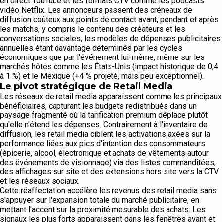
en direct YouTube et les formats CTV comme les podcasts
vidéo Netflix. Les annonceurs passent des créneaux de
diffusion coûteux aux points de contact avant, pendant et après
les matchs, y compris le contenu des créateurs et les
conversations sociales, les modèles de dépenses publicitaires
annuelles étant davantage déterminés par les cycles
économiques que par l'événement lui-même, même sur les
marchés hôtes comme les États-Unis (impact historique de 0,4
à 1 %) et le Mexique (+4 % projeté, mais peu exceptionnel).
Le pivot stratégique de Retail Media
Les réseaux de retail media apparaissent comme les principaux
bénéficiaires, capturant les budgets redistribués dans un
paysage fragmenté où la tarification premium déplace plutôt
qu'elle n'étend les dépenses. Contrairement à l'inventaire de
diffusion, les retail media ciblent les activations axées sur la
performance liées aux pics d'intention des consommateurs
(épicerie, alcool, électronique et achats de vêtements autour
des événements de visionnage) via des listes commanditées,
des affichages sur site et des extensions hors site vers la CTV
et les réseaux sociaux.
Cette réaffectation accélère les revenus des retail media sans
s'appuyer sur l'expansion totale du marché publicitaire, en
mettant l'accent sur la proximité mesurable des achats. Les
signaux les plus forts apparaissent dans les fenêtres avant et