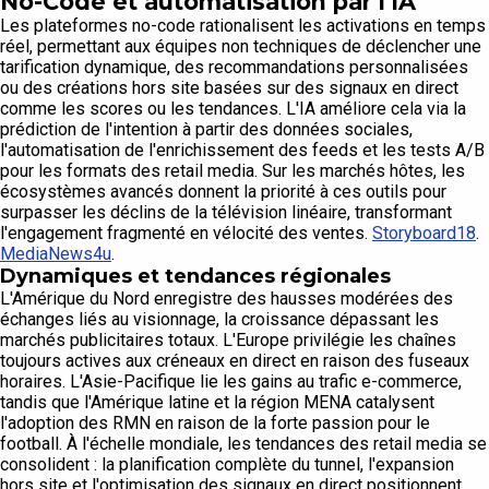
No-Code et automatisation par l'IA
Les plateformes no-code rationalisent les activations en temps
réel, permettant aux équipes non techniques de déclencher une
tarification dynamique, des recommandations personnalisées
ou des créations hors site basées sur des signaux en direct
comme les scores ou les tendances. L'IA améliore cela via la
prédiction de l'intention à partir des données sociales,
l'automatisation de l'enrichissement des feeds et les tests A/B
pour les formats des retail media. Sur les marchés hôtes, les
écosystèmes avancés donnent la priorité à ces outils pour
surpasser les déclins de la télévision linéaire, transformant
l'engagement fragmenté en vélocité des ventes.
Storyboard18
.
MediaNews4u
.
Dynamiques et tendances régionales
L'Amérique du Nord enregistre des hausses modérées des
échanges liés au visionnage, la croissance dépassant les
marchés publicitaires totaux. L'Europe privilégie les chaînes
toujours actives aux créneaux en direct en raison des fuseaux
horaires. L'Asie-Pacifique lie les gains au trafic e-commerce,
tandis que l'Amérique latine et la région MENA catalysent
l'adoption des RMN en raison de la forte passion pour le
football. À l'échelle mondiale, les tendances des retail media se
consolident : la planification complète du tunnel, l'expansion
hors site et l'optimisation des signaux en direct positionnent