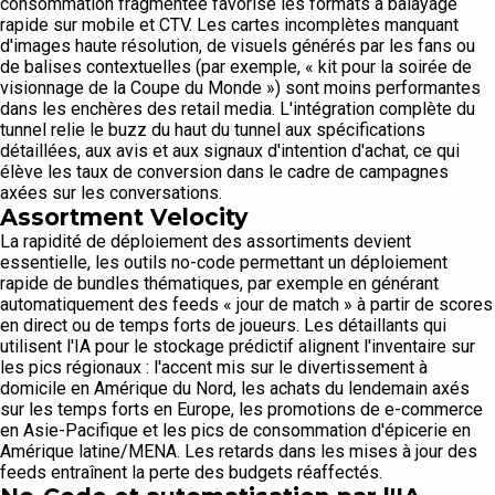
consommation fragmentée favorise les formats à balayage
rapide sur mobile et CTV. Les cartes incomplètes manquant
d'images haute résolution, de visuels générés par les fans ou
de balises contextuelles (par exemple, « kit pour la soirée de
visionnage de la Coupe du Monde ») sont moins performantes
dans les enchères des retail media. L'intégration complète du
tunnel relie le buzz du haut du tunnel aux spécifications
détaillées, aux avis et aux signaux d'intention d'achat, ce qui
élève les taux de conversion dans le cadre de campagnes
axées sur les conversations.
Assortment Velocity
La rapidité de déploiement des assortiments devient
essentielle, les outils no-code permettant un déploiement
rapide de bundles thématiques, par exemple en générant
automatiquement des feeds « jour de match » à partir de scores
en direct ou de temps forts de joueurs. Les détaillants qui
utilisent l'IA pour le stockage prédictif alignent l'inventaire sur
les pics régionaux : l'accent mis sur le divertissement à
domicile en Amérique du Nord, les achats du lendemain axés
sur les temps forts en Europe, les promotions de e-commerce
en Asie-Pacifique et les pics de consommation d'épicerie en
Amérique latine/MENA. Les retards dans les mises à jour des
feeds entraînent la perte des budgets réaffectés.