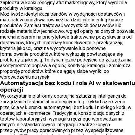
zaplecza w konkurencyjny atut marketingowy, który wyróżnia
produkty w katalogu.
Możliwość identyfikacji trendów w wydajności dostawców i
materiałów umożliwia również bardziej inteligentną kurację
produktów. Zamiast traktować wszystkich dostawców lub
rodzaje materiałów jednakowo, wgląd oparty na danych pozwala
merchandiserom na priorytetowe traktowanie pozyskiwania od
dostawców, których materiały konsekwentnie przekraczają
kryteria jakości, oraz na wycofywanie lub ponowne
formułowanie produktów, które wykazują powtarzające się
problemy z jakością. To dynamiczne podejście do zarządzania
asortymentem poprawia ogólną kondycję katalogu i zmniejsza
proporcję produktów, które osiągają słabe wyniki po
wprowadzeniu na rynek.
Automatyzacja bez kodu i rola AI w skalowaniu
operacji
Wykorzystanie platformy opartej na sztucznej inteligencji do
zarządzania testami laboratoryjnymi to przykład szerszego
przejścia w kierunku automatyzacji bez kodu i niskiego kodu w
operacjach e-commerce. Tradycyjnie, konsolidacja danych z
testów laboratoryjnych wymagała ręcznego wprowadzania
danych, niestandardowych integracji i zastrzeżonych
przepływów pracy opracowanych przez wyspecjalizowane