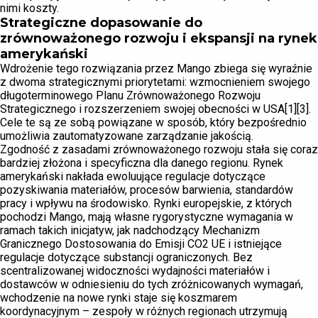
nimi koszty.
Strategiczne dopasowanie do
zrównoważonego rozwoju i ekspansji na rynek
amerykański
Wdrożenie tego rozwiązania przez Mango zbiega się wyraźnie
z dwoma strategicznymi priorytetami: wzmocnieniem swojego
długoterminowego Planu Zrównoważonego Rozwoju
Strategicznego i rozszerzeniem swojej obecności w USA[1][3].
Cele te są ze sobą powiązane w sposób, który bezpośrednio
umożliwia zautomatyzowane zarządzanie jakością.
Zgodność z zasadami zrównoważonego rozwoju stała się coraz
bardziej złożona i specyficzna dla danego regionu. Rynek
amerykański nakłada ewoluujące regulacje dotyczące
pozyskiwania materiałów, procesów barwienia, standardów
pracy i wpływu na środowisko. Rynki europejskie, z których
pochodzi Mango, mają własne rygorystyczne wymagania w
ramach takich inicjatyw, jak nadchodzący Mechanizm
Granicznego Dostosowania do Emisji CO2 UE i istniejące
regulacje dotyczące substancji ograniczonych. Bez
scentralizowanej widoczności wydajności materiałów i
dostawców w odniesieniu do tych zróżnicowanych wymagań,
wchodzenie na nowe rynki staje się koszmarem
koordynacyjnym – zespoły w różnych regionach utrzymują