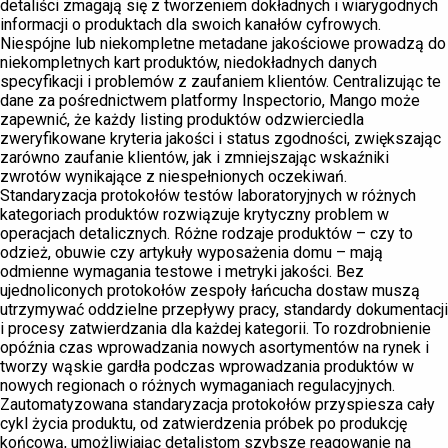
detaliści zmagają się z tworzeniem dokładnych i wiarygodnych
informacji o produktach dla swoich kanałów cyfrowych.
Niespójne lub niekompletne metadane jakościowe prowadzą do
niekompletnych kart produktów, niedokładnych danych
specyfikacji i problemów z zaufaniem klientów. Centralizując te
dane za pośrednictwem platformy Inspectorio, Mango może
zapewnić, że każdy listing produktów odzwierciedla
zweryfikowane kryteria jakości i status zgodności, zwiększając
zarówno zaufanie klientów, jak i zmniejszając wskaźniki
zwrotów wynikające z niespełnionych oczekiwań.
Standaryzacja protokołów testów laboratoryjnych w różnych
kategoriach produktów rozwiązuje krytyczny problem w
operacjach detalicznych. Różne rodzaje produktów – czy to
odzież, obuwie czy artykuły wyposażenia domu – mają
odmienne wymagania testowe i metryki jakości. Bez
ujednoliconych protokołów zespoły łańcucha dostaw muszą
utrzymywać oddzielne przepływy pracy, standardy dokumentacji
i procesy zatwierdzania dla każdej kategorii. To rozdrobnienie
opóźnia czas wprowadzania nowych asortymentów na rynek i
tworzy wąskie gardła podczas wprowadzania produktów w
nowych regionach o różnych wymaganiach regulacyjnych.
Zautomatyzowana standaryzacja protokołów przyspiesza cały
cykl życia produktu, od zatwierdzenia próbek po produkcję
końcową, umożliwiając detalistom szybsze reagowanie na