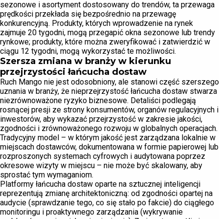
sezonowe i asortyment dostosowany do trendów, ta przewaga
prędkości przekłada się bezpośrednio na przewagę
konkurencyjną. Produkty, których wprowadzenie na rynek
zajmuje 20 tygodni, mogą przegapić okna sezonowe lub trendy
rynkowe; produkty, które można zweryfikować i zatwierdzić w
ciągu 12 tygodni, mogą wykorzystać te możliwości.
Szersza zmiana w branży w kierunku
przejrzystości łańcucha dostaw
Ruch Mango nie jest odosobniony, ale stanowi część szerszego
uznania w branży, że nieprzejrzystość łańcucha dostaw stwarza
niezrównoważone ryzyko biznesowe. Detaliści podlegają
rosnącej presji ze strony konsumentów, organów regulacyjnych i
inwestorów, aby wykazać przejrzystość w zakresie jakości,
zgodności i zrównoważonego rozwoju w globalnych operacjach.
Tradycyjny model – w którym jakość jest zarządzana lokalnie w
miejscach dostawców, dokumentowana w formie papierowej lub
rozproszonych systemach cyfrowych i audytowana poprzez
okresowe wizyty w miejscu – nie może być skalowany, aby
sprostać tym wymaganiom.
Platformy łańcucha dostaw oparte na sztucznej inteligencji
reprezentują zmianę architektoniczną: od zgodności opartej na
audycie (sprawdzanie tego, co się stało po fakcie) do ciągłego
monitoringu i proaktywnego zarządzania (wykrywanie