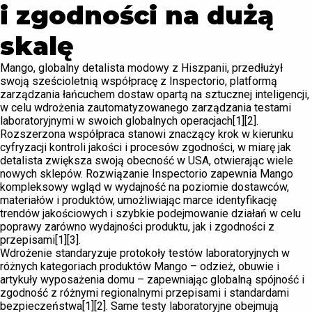
i zgodności na dużą
skalę
Mango, globalny detalista modowy z Hiszpanii, przedłużył
swoją sześcioletnią współpracę z Inspectorio, platformą
zarządzania łańcuchem dostaw opartą na sztucznej inteligencji,
w celu wdrożenia zautomatyzowanego zarządzania testami
laboratoryjnymi w swoich globalnych operacjach[1][2].
Rozszerzona współpraca stanowi znaczący krok w kierunku
cyfryzacji kontroli jakości i procesów zgodności, w miarę jak
detalista zwiększa swoją obecność w USA, otwierając wiele
nowych sklepów. Rozwiązanie Inspectorio zapewnia Mango
kompleksowy wgląd w wydajność na poziomie dostawców,
materiałów i produktów, umożliwiając marce identyfikację
trendów jakościowych i szybkie podejmowanie działań w celu
poprawy zarówno wydajności produktu, jak i zgodności z
przepisami[1][3].
Wdrożenie standaryzuje protokoły testów laboratoryjnych w
różnych kategoriach produktów Mango – odzież, obuwie i
artykuły wyposażenia domu – zapewniając globalną spójność i
zgodność z różnymi regionalnymi przepisami i standardami
bezpieczeństwa[1][2]. Same testy laboratoryjne obejmują