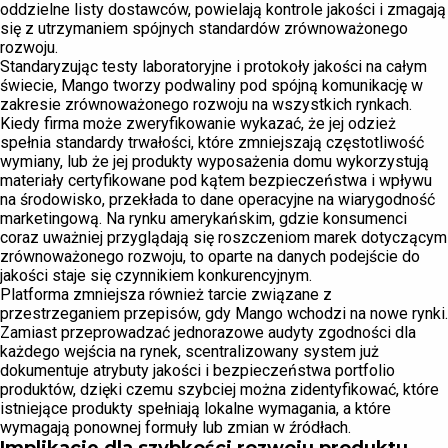
oddzielne listy dostawców, powielają kontrole jakości i zmagają
się z utrzymaniem spójnych standardów zrównoważonego
rozwoju.
Standaryzując testy laboratoryjne i protokoły jakości na całym
świecie, Mango tworzy podwaliny pod spójną komunikację w
zakresie zrównoważonego rozwoju na wszystkich rynkach.
Kiedy firma może zweryfikowanie wykazać, że jej odzież
spełnia standardy trwałości, które zmniejszają częstotliwość
wymiany, lub że jej produkty wyposażenia domu wykorzystują
materiały certyfikowane pod kątem bezpieczeństwa i wpływu
na środowisko, przekłada to dane operacyjne na wiarygodność
marketingową. Na rynku amerykańskim, gdzie konsumenci
coraz uważniej przyglądają się roszczeniom marek dotyczącym
zrównoważonego rozwoju, to oparte na danych podejście do
jakości staje się czynnikiem konkurencyjnym.
Platforma zmniejsza również tarcie związane z
przestrzeganiem przepisów, gdy Mango wchodzi na nowe rynki.
Zamiast przeprowadzać jednorazowe audyty zgodności dla
każdego wejścia na rynek, scentralizowany system już
dokumentuje atrybuty jakości i bezpieczeństwa portfolio
produktów, dzięki czemu szybciej można zidentyfikować, które
istniejące produkty spełniają lokalne wymagania, a które
wymagają ponownej formuły lub zmian w źródłach.