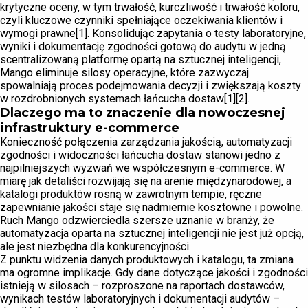
krytyczne oceny, w tym trwałość, kurczliwość i trwałość koloru,
czyli kluczowe czynniki spełniające oczekiwania klientów i
wymogi prawne[1]. Konsolidując zapytania o testy laboratoryjne,
wyniki i dokumentację zgodności gotową do audytu w jedną
scentralizowaną platformę opartą na sztucznej inteligencji,
Mango eliminuje silosy operacyjne, które zazwyczaj
spowalniają proces podejmowania decyzji i zwiększają koszty
w rozdrobnionych systemach łańcucha dostaw[1][2].
Dlaczego ma to znaczenie dla nowoczesnej
infrastruktury e-commerce
Konieczność połączenia zarządzania jakością, automatyzacji
zgodności i widoczności łańcucha dostaw stanowi jedno z
najpilniejszych wyzwań we współczesnym e-commerce. W
miarę jak detaliści rozwijają się na arenie międzynarodowej, a
katalogi produktów rosną w zawrotnym tempie, ręczne
zapewnianie jakości staje się nadmiernie kosztowne i powolne.
Ruch Mango odzwierciedla szersze uznanie w branży, że
automatyzacja oparta na sztucznej inteligencji nie jest już opcją,
ale jest niezbędna dla konkurencyjności.
Z punktu widzenia danych produktowych i katalogu, ta zmiana
ma ogromne implikacje. Gdy dane dotyczące jakości i zgodności
istnieją w silosach – rozproszone na raportach dostawców,
wynikach testów laboratoryjnych i dokumentacji audytów –