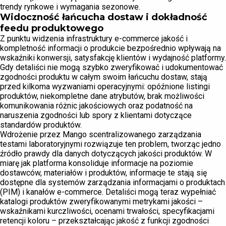
trendy rynkowe i wymagania sezonowe.
Widoczność łańcucha dostaw i dokładność
feedu produktowego
Z punktu widzenia infrastruktury e-commerce jakość i
kompletność informacji o produkcie bezpośrednio wpływają na
wskaźniki konwersji, satysfakcję klientów i wydajność platformy.
Gdy detaliści nie mogą szybko zweryfikować i udokumentować
zgodności produktu w całym swoim łańcuchu dostaw, stają
przed kilkoma wyzwaniami operacyjnymi: opóźnione listingi
produktów, niekompletne dane atrybutów, brak możliwości
komunikowania różnic jakościowych oraz podatność na
naruszenia zgodności lub spory z klientami dotyczące
standardów produktów.
Wdrożenie przez Mango scentralizowanego zarządzania
testami laboratoryjnymi rozwiązuje ten problem, tworząc jedno
źródło prawdy dla danych dotyczących jakości produktów. W
miarę jak platforma konsoliduje informacje na poziomie
dostawców, materiałów i produktów, informacje te stają się
dostępne dla systemów zarządzania informacjami o produktach
(PIM) i kanałów e-commerce. Detaliści mogą teraz wypełniać
katalogi produktów zweryfikowanymi metrykami jakości –
wskaźnikami kurczliwości, ocenami trwałości, specyfikacjami
retencji koloru – przekształcając jakość z funkcji zgodności