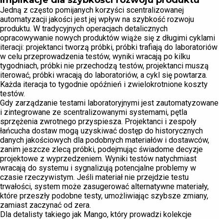
Implikacje dla szybkości rozwoju produktu
Jedną z często pomijanych korzyści scentralizowanej
automatyzacji jakości jest jej wpływ na szybkość rozwoju
produktu. W tradycyjnych operacjach detalicznych
opracowywanie nowych produktów wiąże się z długimi cyklami
iteracji: projektanci tworzą próbki, próbki trafiają do laboratoriów
w celu przeprowadzenia testów, wyniki wracają po kilku
tygodniach, próbki nie przechodzą testów, projektanci muszą
iterować, próbki wracają do laboratoriów, a cykl się powtarza.
Każda iteracja to tygodnie opóźnień i zwielokrotnione koszty
testów.
Gdy zarządzanie testami laboratoryjnymi jest zautomatyzowane
i zintegrowane ze scentralizowanymi systemami, pętla
sprzężenia zwrotnego przyspiesza. Projektanci i zespoły
łańcucha dostaw mogą uzyskiwać dostęp do historycznych
danych jakościowych dla podobnych materiałów i dostawców,
zanim jeszcze zlecą próbki, podejmując świadome decyzje
projektowe z wyprzedzeniem. Wyniki testów natychmiast
wracają do systemu i sygnalizują potencjalne problemy w
czasie rzeczywistym. Jeśli materiał nie przejdzie testu
trwałości, system może zasugerować alternatywne materiały,
które przeszły podobne testy, umożliwiając szybsze zmiany,
zamiast zaczynać od zera.
Dla detalisty takiego jak Mango, który prowadzi kolekcje