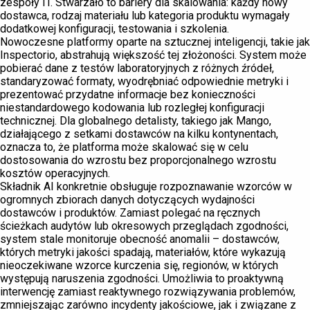
zespoły IT. Stwarzało to bariery dla skalowania: każdy nowy
dostawca, rodzaj materiału lub kategoria produktu wymagały
dodatkowej konfiguracji, testowania i szkolenia.
Nowoczesne platformy oparte na sztucznej inteligencji, takie jak
Inspectorio, abstrahują większość tej złożoności. System może
pobierać dane z testów laboratoryjnych z różnych źródeł,
standaryzować formaty, wyodrębniać odpowiednie metryki i
prezentować przydatne informacje bez konieczności
niestandardowego kodowania lub rozległej konfiguracji
technicznej. Dla globalnego detalisty, takiego jak Mango,
działającego z setkami dostawców na kilku kontynentach,
oznacza to, że platforma może skalować się w celu
dostosowania do wzrostu bez proporcjonalnego wzrostu
kosztów operacyjnych.
Składnik AI konkretnie obsługuje rozpoznawanie wzorców w
ogromnych zbiorach danych dotyczących wydajności
dostawców i produktów. Zamiast polegać na ręcznych
ścieżkach audytów lub okresowych przeglądach zgodności,
system stale monitoruje obecność anomalii – dostawców,
których metryki jakości spadają, materiałów, które wykazują
nieoczekiwane wzorce kurczenia się, regionów, w których
występują naruszenia zgodności. Umożliwia to proaktywną
interwencję zamiast reaktywnego rozwiązywania problemów,
zmniejszając zarówno incydenty jakościowe, jak i związane z