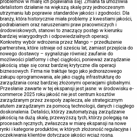
problemów w miarę ich pojawiania się). Zmiana ta umożliwia
detalistom działanie na większą skalę przy jednoczesnym
utrzymaniu lub poprawie standardów jakości i zgodności. Dla
branży, która historycznie miała problemy z kwestiami jakości,
podrabianiem oraz naruszeniami praw pracowniczych i
środowiskowych, stanowi to znaczący postęp w kierunku
bardziej wiarygodnych i odpowiedzialnych operacji.
Konkretny wybór wdrożenia przez Mango – przedłużenie
partnerstwa, które istnieje od sześciu lat, zamiast przejścia do
nowego dostawcy – sygnalizuje również zaufanie do
możliwości platformy i chęć ciągłości, ponieważ zarządzanie
jakością staje się coraz bardziej krytyczne dla operacji
biznesowych. Firma nie traktuje tego jako jednorazowego
zakupu oprogramowania, ale jako ciągłą infrastrukturę do
zarządzania coraz bardziej złożonymi operacjami globalnymi.
Przesłanie zawarte w tej ekspansji jest jasne: w środowisku e-
commerce 2025 roku jakość nie jest centrum kosztów
zarządzanym przez zespoły zaplecza, ale strategicznym
atutem zarządzanym za pomocą technologii, danych i ciągłego
doskonalenia. Detaliści, którzy zautomatyzują zarządzanie
jakością na dużą skalę, przewyższą tych, którzy polegają na
procesach ręcznych, zwłaszcza w miarę ekspansji na nowe
rynki i kategorie produktów, w których złożoność regulacyjna i
oczekiwania klientów dotyczące jakości wciąż rosną.