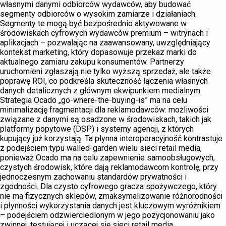
własnymi danymi odbiorców wydawców, aby budować
segmenty odbiorców o wysokim zamiarze i działaniach.
Segmenty te mogą być bezpośrednio aktywowane w
środowiskach cyfrowych wydawców premium – witrynach i
aplikacjach – pozwalając na zaawansowany, uwzględniający
kontekst marketing, który dopasowuje przekaz marki do
aktualnego zamiaru zakupu konsumentów. Partnerzy
uruchomieni zgłaszają nie tylko wyższą sprzedaż, ale także
poprawę ROI, co podkreśla skuteczność łączenia własnych
danych detalicznych z głównym ekwipunkiem medialnym.
Strategia Ocado „go-where-the-buying-is” ma na celu
minimalizację fragmentacji dla reklamodawców: możliwości
związane z danymi są osadzone w środowiskach, takich jak
platformy popytowe (DSP) i systemy agencji, z których
kupujący już korzystają. Ta płynna interoperacyjność kontrastuje
z podejściem typu walled-garden wielu sieci retail media,
ponieważ Ocado ma na celu zapewnienie samoobsługowych,
czystych środowisk, które dają reklamodawcom kontrolę, przy
jednoczesnym zachowaniu standardów prywatności i
zgodności. Dla czysto cyfrowego gracza spożywczego, który
nie ma fizycznych sklepów, zmaksymalizowanie różnorodności
i płynności wykorzystania danych jest kluczowym wyróżnikiem
– podejściem odzwierciedlonym w jego pozycjonowaniu jako
zwinnej, testującej i uczącej się sieci retail media.