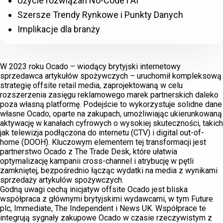
Użycie rozwiązań No-Code i AI
Szersze Trendy Rynkowe i Punkty Danych
Implikacje dla branży
W 2023 roku Ocado – wiodący brytyjski internetowy
sprzedawca artykułów spożywczych – uruchomił kompleksową
strategię offsite retail media, zaprojektowaną w celu
rozszerzenia zasięgu reklamowego marek partnerskich daleko
poza własną platformę. Podejście to wykorzystuje solidne dane
własne Ocado, oparte na zakupach, umożliwiając ukierunkowaną
aktywację w kanałach cyfrowych o wysokiej skuteczności, takich
jak telewizja podłączona do internetu (CTV) i digital out-of-
home (DOOH). Kluczowym elementem tej transformacji jest
partnerstwo Ocado z The Trade Desk, które ułatwia
optymalizację kampanii cross-channel i atrybucję w pętli
zamkniętej, bezpośrednio łącząc wydatki na media z wynikami
sprzedaży artykułów spożywczych.
Godną uwagi cechą inicjatyw offsite Ocado jest bliska
współpraca z głównymi brytyjskimi wydawcami, w tym Future
plc, Immediate, The Independent i News UK. Współprace te
integrują sygnały zakupowe Ocado w czasie rzeczywistym z