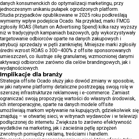
danych konsumenckich do optymalizacji marketingu, przy
jednoczesnym unikaniu pułapek ogrodzonych platform.
Studia przypadków opublikowane w 2025 roku podkreślają
wymierny wpływ podejścia Ocado. Na przykład, marki FMCG
zgłosiły ROAS (Return on Advertising Spend) kilka razy wyższy
niż w tradycyjnych kampaniach bazowych, gdy wykorzystywały
targetowanie odbiorców oparte na danych zakupowych i
atrybucji sprzedaży w pętli zamkniętej. Mniejsze marki zgłosiły
średni wzrost ROAS o 300–400% z offsite sponsorowanych
umieszczeń, co ilustruje siłę granularnej, wzmocnionej danymi
aktywacji odbiorców zarówno dla celów brandingowych, jak i
wydajnościowych.
Implikacje dla branży
Strategia offsite Ocado służy jako dowód zmiany w sposobie,
w jaki natywne platformy detaliczne postrzegają swoją rolę w
szerszej infrastrukturze reklamowej i e-commerce. Zamiast
ograniczać swoją propozycję wartości do własnych środowisk,
ich interoperacyjne, oparte na danych modele offsite
umożliwiają markom wpływanie na kupujących, gdziekolwiek się
znajdują – w otwartej sieci, w witrynach wydawców i w telewizji
podłączonej do internetu. Zwiększa to zarówno efektywność
wydatków na marketing, jak i zacieśnia pętlę sprzężeń
zwrotnych pomiędzy reklamą, treściami i handlem.