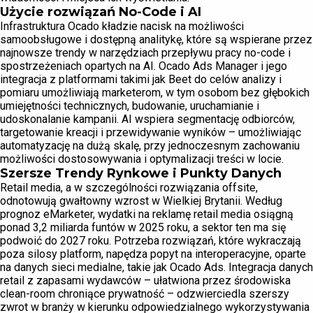
Użycie rozwiązań No-Code i AI
Infrastruktura Ocado kładzie nacisk na możliwości
samoobsługowe i dostępną analitykę, które są wspierane przez
najnowsze trendy w narzędziach przepływu pracy no-code i
spostrzeżeniach opartych na AI. Ocado Ads Manager i jego
integracja z platformami takimi jak Beet do celów analizy i
pomiaru umożliwiają marketerom, w tym osobom bez głębokich
umiejętności technicznych, budowanie, uruchamianie i
udoskonalanie kampanii. AI wspiera segmentację odbiorców,
targetowanie kreacji i przewidywanie wyników – umożliwiając
automatyzację na dużą skalę, przy jednoczesnym zachowaniu
możliwości dostosowywania i optymalizacji treści w locie.
Szersze Trendy Rynkowe i Punkty Danych
Retail media, a w szczególności rozwiązania offsite,
odnotowują gwałtowny wzrost w Wielkiej Brytanii. Według
prognoz eMarketer, wydatki na reklamę retail media osiągną
ponad 3,2 miliarda funtów w 2025 roku, a sektor ten ma się
podwoić do 2027 roku. Potrzeba rozwiązań, które wykraczają
poza silosy platform, napędza popyt na interoperacyjne, oparte
na danych sieci medialne, takie jak Ocado Ads. Integracja danych
retail z zapasami wydawców – ułatwiona przez środowiska
clean-room chroniące prywatność – odzwierciedla szerszy
zwrot w branży w kierunku odpowiedzialnego wykorzystywania