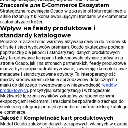
Znaczenie для E-Commerce Ekosystem
Strategiczne rozwinięcia Ocado w zakresie offsite retail media
silnie rezonują z kilkoma ewoluującymi trendami w e-commerce
i automatyzacji treści.
Wpływ на feedy produktowe і
standardy katalogowe
Poprzez rozszerzenie warstwy aktywacji danych do środowisk
offsite i sieci wydawców premium, Ocado skutecznie podnosi
poprzeczkę dla jakości i standaryzacji danych produktowych.
Aby targetowanie kampanii funkcjonowało płynnie zarówno na
stronie Ocado, jak i na stronach partnerskich, feedy produktowe
muszą być spójnie ustrukturyzowane, zawierając kompleksowe
metadane i standaryzowane atrybuty. Ta interoperacyjność
między środowiskami skłania sprzedawców detalicznych i
marki do dalszego inwestowania w niezawodność
feedów
produktowych
, precyzyjną kategoryzację i wzbogacanie.
Możliwość łączenia wyników zakupów ze specyficznymi
ekspozycjami reklamami i treściami bezpośrednio zachęca do
ściślejszej integracji pomiędzy mediami i infrastrukturą katalogu
e-commerce.
Jakość i Kompletność kart produktowych
Model Ocado zależy od danych zakupowych własnych w czasie