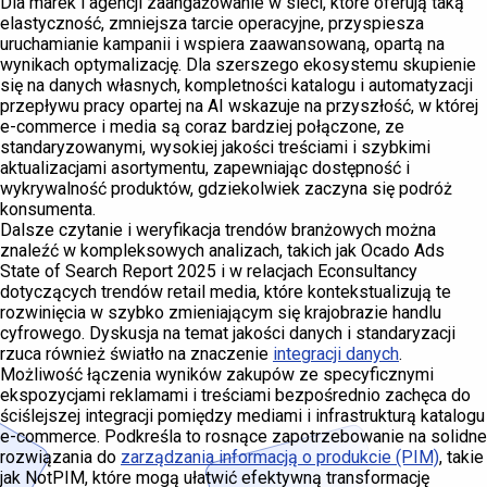
Dla marek i agencji zaangażowanie w sieci, które oferują taką
elastyczność, zmniejsza tarcie operacyjne, przyspiesza
uruchamianie kampanii i wspiera zaawansowaną, opartą na
wynikach optymalizację. Dla szerszego ekosystemu skupienie
się na danych własnych, kompletności katalogu i automatyzacji
przepływu pracy opartej na AI wskazuje na przyszłość, w której
e-commerce i media są coraz bardziej połączone, ze
standaryzowanymi, wysokiej jakości treściami i szybkimi
aktualizacjami asortymentu, zapewniając dostępność i
wykrywalność produktów, gdziekolwiek zaczyna się podróż
konsumenta.
Dalsze czytanie i weryfikacja trendów branżowych można
znaleźć w kompleksowych analizach, takich jak Ocado Ads
State of Search Report 2025 i w relacjach Econsultancy
dotyczących trendów retail media, które kontekstualizują te
rozwinięcia w szybko zmieniającym się krajobrazie handlu
cyfrowego. Dyskusja na temat jakości danych i standaryzacji
rzuca również światło na znaczenie
integracji danych
.
Możliwość łączenia wyników zakupów ze specyficznymi
ekspozycjami reklamami i treściami bezpośrednio zachęca do
ściślejszej integracji pomiędzy mediami i infrastrukturą katalogu
e-commerce. Podkreśla to rosnące zapotrzebowanie na solidne
rozwiązania do
zarządzania informacją o produkcie (PIM)
, takie
jak NotPIM, które mogą ułatwić efektywną transformację