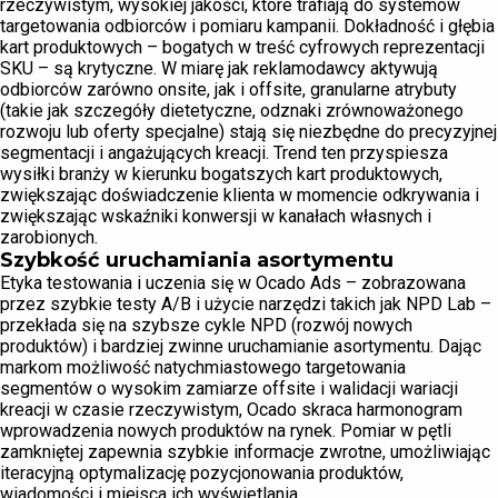
rzeczywistym, wysokiej jakości, które trafiają do systemów
targetowania odbiorców i pomiaru kampanii. Dokładność i głębia
kart produktowych – bogatych w treść cyfrowych reprezentacji
SKU – są krytyczne. W miarę jak reklamodawcy aktywują
odbiorców zarówno onsite, jak i offsite, granularne atrybuty
(takie jak szczegóły dietetyczne, odznaki zrównoważonego
rozwoju lub oferty specjalne) stają się niezbędne do precyzyjnej
segmentacji i angażujących kreacji. Trend ten przyspiesza
wysiłki branży w kierunku bogatszych kart produktowych,
zwiększając doświadczenie klienta w momencie odkrywania i
zwiększając wskaźniki konwersji w kanałach własnych i
zarobionych.
Szybkość uruchamiania asortymentu
Etyka testowania i uczenia się w Ocado Ads – zobrazowana
przez szybkie testy A/B i użycie narzędzi takich jak NPD Lab –
przekłada się na szybsze cykle NPD (rozwój nowych
produktów) i bardziej zwinne uruchamianie asortymentu. Dając
markom możliwość natychmiastowego targetowania
segmentów o wysokim zamiarze offsite i walidacji wariacji
kreacji w czasie rzeczywistym, Ocado skraca harmonogram
wprowadzenia nowych produktów na rynek. Pomiar w pętli
zamkniętej zapewnia szybkie informacje zwrotne, umożliwiając
iteracyjną optymalizację pozycjonowania produktów,
wiadomości i miejsca ich wyświetlania.