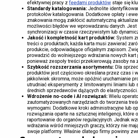
efektywnej pracy z
feedami produktów
staje się k
Standardy katalogowania:
Jednolite identyfikowa
protokołów katalogowania. Dodatkowe opłaty i ewe
znakowania mogą zakłócić automatyczną aktualizac
możliwości błędów we wprowadzaniu danych. Jest t
synchronizacji w czasie rzeczywistym lub dynami
Jakość i kompletność kart produktów:
System zna
treści o produktach; każda karta musi zawierać za
produkcie, odpowiadające oficjalnym zapisom. Zwi
prowadzić do wolniejszego wdrażania nowych kart 
ponieważ zespoły treści przekierowują zasoby na
Szybkość rozszerzania asortymentu:
Dla sprze
produktów jest częściowo określana przez czas i w
jakkolwiek skromna, może opóźnić uruchamianie pr
utrudniać eksperymenty z limitowanymi liniami lub 
średnich sprzedawców dążących do elastyczności.
Wdrożenie no-code i AI rozwiązań:
Wielu operato
zautomatyzowanych narzędziach do tworzenia treści
wymogami. Dodatkowe kroki administracyjne lub op
rozwiązania oparte na sztucznej inteligencji, które
raportowanie do organów regulacyjnych. Jednak w
wdrażania wśród mniejszych graczy, którzy nie mają
swoje platformy. Właśnie dlatego firmy powinny z