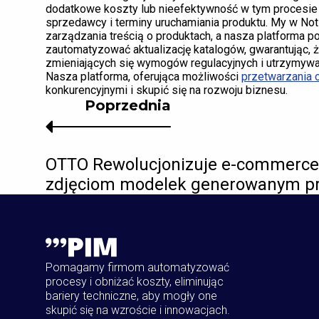
dodatkowe koszty lub nieefektywność w tym procesie
sprzedawcy i terminy uruchamiania produktu. My w No
zarządzania treścią o produktach, a nasza platform
zautomatyzować aktualizację katalogów, gwarantując,
zmieniających się wymogów regulacyjnych i utrzymywa
Nasza platforma, oferująca możliwości
przetwarzania 
konkurencyjnymi i skupić się na rozwoju biznesu.
Poprzednia
OTTO Rewolucjonizuje e-commerce 
zdjęciom modelek generowanym pr
Pomagamy firmom automatyzować
procesy i obniżać koszty, eliminując
bariery techniczne, aby mogły one
skupić się na wzroście i innowacjach.