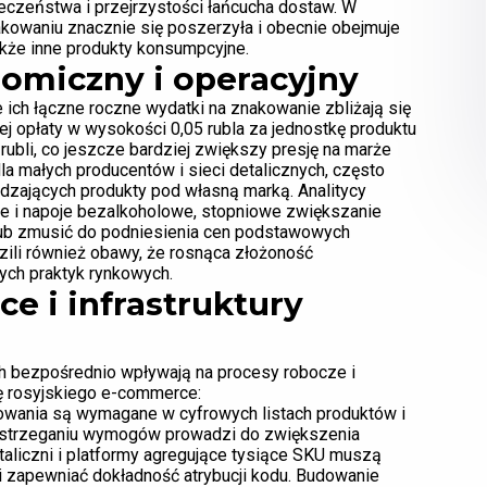
eczeństwa i przejrzystości łańcucha dostaw. W
akowaniu znacznie się poszerzyła i obecnie obejmuje
kże inne produkty konsumpcyjne.
miczny i operacyjny
ich łączne roczne wydatki na znakowanie zbliżają się
j opłaty w wysokości 0,05 rubla za jednostkę produktu
ubli, co jeszcze bardziej zwiększy presję na marże
la małych producentów i sieci detalicznych, często
adzających produkty pod własną marką. Analitycy
zne i napoje bezalkoholowe, stopniowe zwiększanie
ub zmusić do podniesienia cen podstawowych
ili również obawy, że rosnąca złożoność
ych praktyk rynkowych.
e i infrastruktury
ch bezpośrednio wpływają na procesy robocze i
ę rosyjskiego e-commerce:
wania są wymagane w cyfrowych listach produktów i
zestrzeganiu wymogów prowadzi do zwiększenia
aliczni i platformy agregujące tysiące SKU muszą
 zapewniać dokładność atrybucji kodu. Budowanie