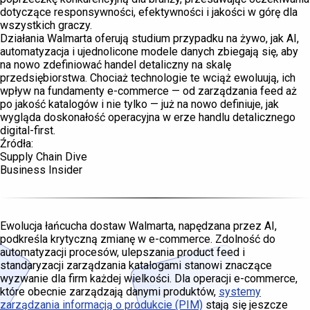
dotyczące responsywności, efektywności i jakości w górę dla
wszystkich graczy.
Działania Walmarta oferują studium przypadku na żywo, jak AI,
automatyzacja i ujednolicone modele danych zbiegają się, aby
na nowo zdefiniować handel detaliczny na skalę
przedsiębiorstwa. Chociaż technologie te wciąż ewoluują, ich
wpływ na fundamenty e-commerce — od zarządzania feed aż
po jakość katalogów i nie tylko — już na nowo definiuje, jak
wygląda doskonałość operacyjna w erze handlu detalicznego
digital-first.
Źródła:
Supply Chain Dive
Business Insider
Ewolucja łańcucha dostaw Walmarta, napędzana przez AI,
podkreśla krytyczną zmianę w e-commerce. Zdolność do
automatyzacji procesów, ulepszania product feed i
standaryzacji zarządzania katalogami stanowi znaczące
wyzwanie dla firm każdej wielkości. Dla operacji e-commerce,
które obecnie zarządzają danymi produktów,
systemy
zarządzania informacją o produkcie (PIM)
stają się jeszcze