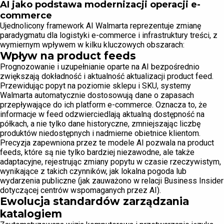
AI jako podstawa modernizacji operacji e-
commerce
Ujednolicony framework AI Walmarta reprezentuje zmianę
paradygmatu dla logistyki e-commerce i infrastruktury treści, z
wymiernym wpływem w kilku kluczowych obszarach:
Wpływ na product feeds
Prognozowanie i uzupełnianie oparte na AI bezpośrednio
zwiększają dokładność i aktualność aktualizacji product feed.
Przewidując popyt na poziomie sklepu i SKU, systemy
Walmarta automatycznie dostosowują dane o zapasach
przepływające do ich platform e-commerce. Oznacza to, że
informacje w feed odzwierciedlają aktualną dostępność na
półkach, a nie tylko dane historyczne, zmniejszając liczbę
produktów niedostępnych i nadmierne obietnice klientom.
Precyzja zapewniona przez te modele AI pozwala na product
feeds, które są nie tylko bardziej niezawodne, ale także
adaptacyjne, rejestrując zmiany popytu w czasie rzeczywistym,
wynikające z takich czynników, jak lokalna pogoda lub
wydarzenia publiczne (jak zauważono w relacji Business Insider
dotyczącej centrów wspomaganych przez AI).
Ewolucja standardów zarządzania
katalogiem