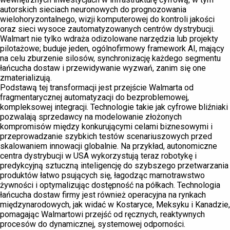
autorskich sieciach neuronowych do prognozowania
wielohoryzontalnego, wizji komputerowej do kontroli jakości
oraz sieci wysoce zautomatyzowanych centrów dystrybucji.
Walmart nie tylko wdraża odizolowane narzędzia lub projekty
pilotażowe; buduje jeden, ogólnofirmowy framework AI, mający
na celu zburzenie silosów, synchronizację każdego segmentu
łańcucha dostaw i przewidywanie wyzwań, zanim się one
zmaterializują.
Podstawą tej transformacji jest przejście Walmarta od
fragmentarycznej automatyzacji do bezproblemowej,
kompleksowej integracji. Technologie takie jak cyfrowe bliźniaki
pozwalają sprzedawcy na modelowanie złożonych
kompromisów między konkurującymi celami biznesowymi i
przeprowadzanie szybkich testów scenariuszowych przed
skalowaniem innowacji globalnie. Na przykład, autonomiczne
centra dystrybucji w USA wykorzystują teraz robotykę i
predykcyjną sztuczną inteligencję do szybszego przetwarzania
produktów łatwo psujących się, łagodząc marnotrawstwo
żywności i optymalizując dostępność na półkach. Technologia
łańcucha dostaw firmy jest również operacyjna na rynkach
międzynarodowych, jak widać w Kostaryce, Meksyku i Kanadzie,
pomagając Walmartowi przejść od ręcznych, reaktywnych
procesów do dynamicznej, systemowej odporności.