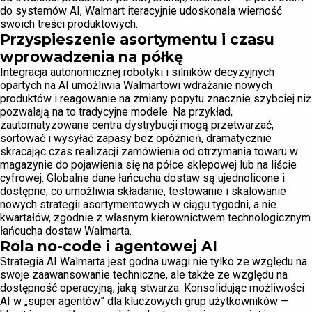
do systemów AI, Walmart iteracyjnie udoskonala wierność
swoich treści produktowych.
Przyspieszenie asortymentu i czasu
wprowadzenia na półkę
Integracja autonomicznej robotyki i silników decyzyjnych
opartych na AI umożliwia Walmartowi wdrażanie nowych
produktów i reagowanie na zmiany popytu znacznie szybciej niż
pozwalają na to tradycyjne modele. Na przykład,
zautomatyzowane centra dystrybucji mogą przetwarzać,
sortować i wysyłać zapasy bez opóźnień, dramatycznie
skracając czas realizacji zamówienia od otrzymania towaru w
magazynie do pojawienia się na półce sklepowej lub na liście
cyfrowej. Globalne dane łańcucha dostaw są ujednolicone i
dostępne, co umożliwia składanie, testowanie i skalowanie
nowych strategii asortymentowych w ciągu tygodni, a nie
kwartałów, zgodnie z własnym kierownictwem technologicznym
łańcucha dostaw Walmarta.
Rola no-code i agentowej AI
Strategia AI Walmarta jest godna uwagi nie tylko ze względu na
swoje zaawansowanie techniczne, ale także ze względu na
dostępność operacyjną, jaką stwarza. Konsolidując możliwości
AI w „super agentów” dla kluczowych grup użytkowników —