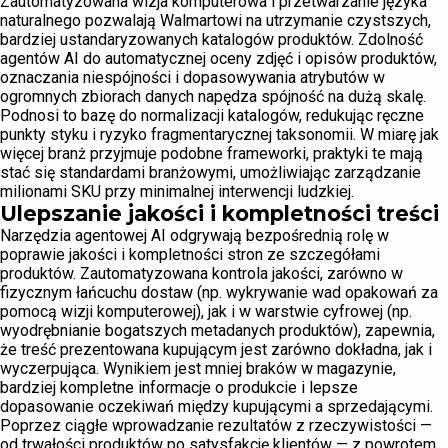
Zautomatyzowana wizja komputerowa i przetwarzanie języka
naturalnego pozwalają Walmartowi na utrzymanie czystszych,
bardziej ustandaryzowanych katalogów produktów. Zdolność
agentów AI do automatycznej oceny zdjęć i opisów produktów,
oznaczania niespójności i dopasowywania atrybutów w
ogromnych zbiorach danych napędza spójność na dużą skalę.
Podnosi to bazę do normalizacji katalogów, redukując ręczne
punkty styku i ryzyko fragmentarycznej taksonomii. W miarę jak
więcej branż przyjmuje podobne frameworki, praktyki te mają
stać się standardami branżowymi, umożliwiając zarządzanie
milionami SKU przy minimalnej interwencji ludzkiej.
Ulepszanie jakości i kompletności treści
Narzędzia agentowej AI odgrywają bezpośrednią rolę w
poprawie jakości i kompletności stron ze szczegółami
produktów. Zautomatyzowana kontrola jakości, zarówno w
fizycznym łańcuchu dostaw (np. wykrywanie wad opakowań za
pomocą wizji komputerowej), jak i w warstwie cyfrowej (np.
wyodrębnianie bogatszych metadanych produktów), zapewnia,
że treść prezentowana kupującym jest zarówno dokładna, jak i
wyczerpująca. Wynikiem jest mniej braków w magazynie,
bardziej kompletne informacje o produkcie i lepsze
dopasowanie oczekiwań między kupującymi a sprzedającymi.
Poprzez ciągłe wprowadzanie rezultatów z rzeczywistości —
od trwałości produktów po satysfakcję klientów — z powrotem