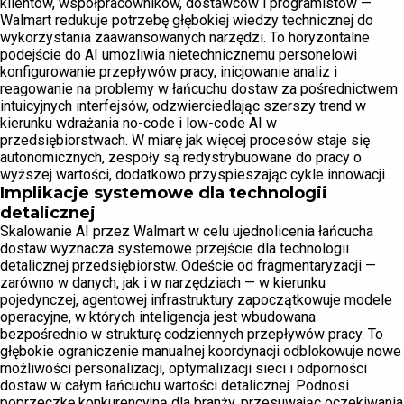
klientów, współpracowników, dostawców i programistów —
Walmart redukuje potrzebę głębokiej wiedzy technicznej do
wykorzystania zaawansowanych narzędzi. To horyzontalne
podejście do AI umożliwia nietechnicznemu personelowi
konfigurowanie przepływów pracy, inicjowanie analiz i
reagowanie na problemy w łańcuchu dostaw za pośrednictwem
intuicyjnych interfejsów, odzwierciedlając szerszy trend w
kierunku wdrażania no-code i low-code AI w
przedsiębiorstwach. W miarę jak więcej procesów staje się
autonomicznych, zespoły są redystrybuowane do pracy o
wyższej wartości, dodatkowo przyspieszając cykle innowacji.
Implikacje systemowe dla technologii
detalicznej
Skalowanie AI przez Walmart w celu ujednolicenia łańcucha
dostaw wyznacza systemowe przejście dla technologii
detalicznej przedsiębiorstw. Odeście od fragmentaryzacji —
zarówno w danych, jak i w narzędziach — w kierunku
pojedynczej, agentowej infrastruktury zapoczątkowuje modele
operacyjne, w których inteligencja jest wbudowana
bezpośrednio w strukturę codziennych przepływów pracy. To
głębokie ograniczenie manualnej koordynacji odblokowuje nowe
możliwości personalizacji, optymalizacji sieci i odporności
dostaw w całym łańcuchu wartości detalicznej. Podnosi
poprzeczkę konkurencyjną dla branży, przesuwając oczekiwania