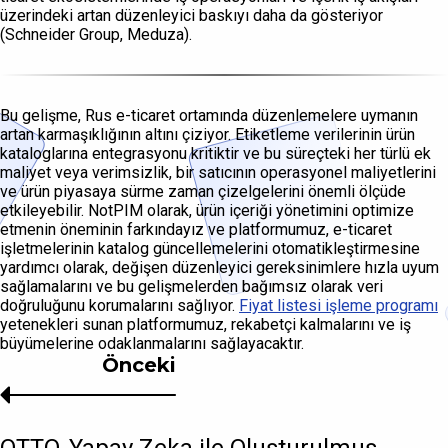
üzerindeki artan düzenleyici baskıyı daha da gösteriyor
(Schneider Group, Meduza).
Bu gelişme, Rus e-ticaret ortamında düzenlemelere uymanın
artan karmaşıklığının altını çiziyor. Etiketleme verilerinin ürün
kataloglarına entegrasyonu kritiktir ve bu süreçteki her türlü ek
maliyet veya verimsizlik, bir satıcının operasyonel maliyetlerini
ve ürün piyasaya sürme zaman çizelgelerini önemli ölçüde
etkileyebilir. NotPIM olarak, ürün içeriği yönetimini optimize
etmenin öneminin farkındayız ve platformumuz, e-ticaret
işletmelerinin katalog güncellemelerini otomatikleştirmesine
yardımcı olarak, değişen düzenleyici gereksinimlere hızla uyum
sağlamalarını ve bu gelişmelerden bağımsız olarak veri
doğruluğunu korumalarını sağlıyor.
Fiyat listesi işleme programı
yetenekleri sunan platformumuz, rekabetçi kalmalarını ve iş
büyümelerine odaklanmalarını sağlayacaktır.
Önceki