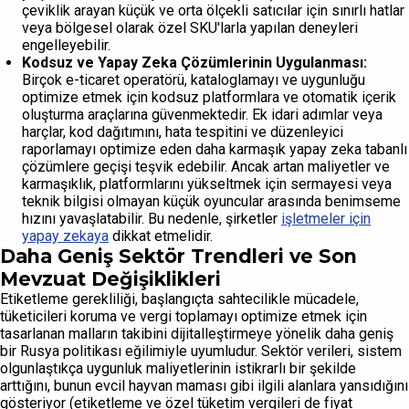
çeviklik arayan küçük ve orta ölçekli satıcılar için sınırlı hatlar
veya bölgesel olarak özel SKU'larla yapılan deneyleri
engelleyebilir.
Kodsuz ve Yapay Zeka Çözümlerinin Uygulanması:
Birçok e-ticaret operatörü, kataloglamayı ve uygunluğu
optimize etmek için kodsuz platformlara ve otomatik içerik
oluşturma araçlarına güvenmektedir. Ek idari adımlar veya
harçlar, kod dağıtımını, hata tespitini ve düzenleyici
raporlamayı optimize eden daha karmaşık yapay zeka tabanlı
çözümlere geçişi teşvik edebilir. Ancak artan maliyetler ve
karmaşıklık, platformlarını yükseltmek için sermayesi veya
teknik bilgisi olmayan küçük oyuncular arasında benimseme
hızını yavaşlatabilir. Bu nedenle, şirketler
işletmeler için
yapay zekaya
dikkat etmelidir.
Daha Geniş Sektör Trendleri ve Son
Mevzuat Değişiklikleri
Etiketleme gerekliliği, başlangıçta sahtecilikle mücadele,
tüketicileri koruma ve vergi toplamayı optimize etmek için
tasarlanan malların takibini dijitalleştirmeye yönelik daha geniş
bir Rusya politikası eğilimiyle uyumludur. Sektör verileri, sistem
olgunlaştıkça uygunluk maliyetlerinin istikrarlı bir şekilde
arttığını, bunun evcil hayvan maması gibi ilgili alanlara yansıdığını
gösteriyor (etiketleme ve özel tüketim vergileri de fiyat