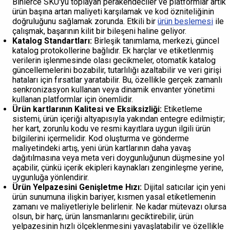
Binlerce SKU'yu toplayan perakendeciler ve platformlar artık
ürün başına artan maliyeti karşılamak ve kod özniteliğinin
doğruluğunu sağlamak zorunda. Etkili bir
ürün beslemesi
ile
çalışmak, başarının kilit bir bileşeni haline geliyor.
Katalog Standartları:
Birleşik tanımlama, merkezi, güncel
katalog protokollerine bağlıdır. Ek harçlar ve etiketlenmiş
verilerin işlenmesinde olası gecikmeler, otomatik katalog
güncellemelerini bozabilir, tutarlılığı azaltabilir ve veri girişi
hataları için fırsatlar yaratabilir. Bu, özellikle gerçek zamanlı
senkronizasyon kullanan veya dinamik envanter yönetimi
kullanan platformlar için önemlidir.
Ürün kartlarının Kalitesi ve Eksiksizliği:
Etiketleme
sistemi, ürün içeriği altyapısıyla yakından entegre edilmiştir;
her kart, zorunlu kodu ve resmi kayıtlara uygun ilgili ürün
bilgilerini içermelidir. Kod oluşturma ve gönderme
maliyetindeki artış, yeni ürün kartlarının daha yavaş
dağıtılmasına veya meta veri doygunluğunun düşmesine yol
açabilir, çünkü içerik ekipleri kaynakları zenginleşme yerine,
uygunluğa yönlendirir.
Ürün Yelpazesini Genişletme Hızı:
Dijital satıcılar için yeni
ürün sunumuna ilişkin bariyer, kısmen yasal etiketlemenin
zamanı ve maliyetleriyle belirlenir. Ne kadar mütevazı olursa
olsun, bir harç, ürün lansmanlarını geciktirebilir, ürün
yelpazesinin hızlı ölçeklenmesini yavaşlatabilir ve özellikle