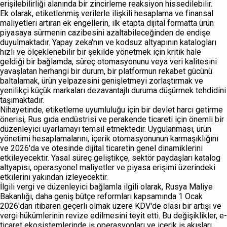
erişilebilirliği alanında bir zincirleme reaksiyon hissedilebilir.
Ek olarak, etiketlenmiş verilerle ilişkili hesaplama ve finansal
maliyetleri artıran ek engellerin, ilk etapta dijital formatta ürün
piyasaya sürmenin cazibesini azaltabileceğinden de endişe
duyulmaktadır. Yapay zeka'nın ve kodsuz altyapının katalogları
hızlı ve ölçeklenebilir bir şekilde yönetmek için kritik hale
geldiği bir bağlamda, süreç otomasyonunu veya veri kalitesini
yavaşlatan herhangi bir durum, bir platformun rekabet gücünü
baltalamak, ürün yelpazesini genişletmeyi zorlaştırmak ve
yenilikçi küçük markaları dezavantajlı duruma düşürmek tehdidini
taşımaktadır.
Nihayetinde, etiketleme uyumluluğu için bir devlet harcı getirme
önerisi, Rus gıda endüstrisi ve perakende ticareti için önemli bir
düzenleyici uyarlamayı temsil etmektedir. Uygulanması, ürün
yönetimi hesaplamalarını, içerik otomasyonunun karmaşıklığını
ve 2026'da ve ötesinde dijital ticaretin genel dinamiklerini
etkileyecektir. Yasal süreç geliştikçe, sektör paydaşları katalog
altyapısı, operasyonel maliyetler ve piyasa erişimi üzerindeki
etkilerini yakından izleyecektir.
İlgili vergi ve düzenleyici bağlamla ilgili olarak, Rusya Maliye
Bakanlığı, daha geniş bütçe reformları kapsamında 1 Ocak
2026'dan itibaren geçerli olmak üzere KDV'de olası bir artışı ve
vergi hükümlerinin revize edilmesini teyit etti. Bu değişiklikler, e-
ticaret ekosistemlerinde iş operasyonları ve içerik iş akışları