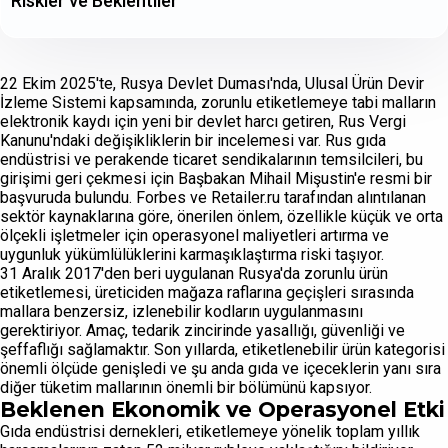
Riskler ve Beklentiler
22 Ekim 2025'te, Rusya Devlet Duması'nda, Ulusal Ürün Devir
İzleme Sistemi kapsamında, zorunlu etiketlemeye tabi malların
elektronik kaydı için yeni bir devlet harcı getiren, Rus Vergi
Kanunu'ndaki değişikliklerin bir incelemesi var. Rus gıda
endüstrisi ve perakende ticaret sendikalarının temsilcileri, bu
girişimi geri çekmesi için Başbakan Mihail Mişustin'e resmi bir
başvuruda bulundu. Forbes ve Retailer.ru tarafından alıntılanan
sektör kaynaklarına göre, önerilen önlem, özellikle küçük ve orta
ölçekli işletmeler için operasyonel maliyetleri artırma ve
uygunluk yükümlülüklerini karmaşıklaştırma riski taşıyor.
31 Aralık 2017'den beri uygulanan Rusya'da zorunlu ürün
etiketlemesi, üreticiden mağaza raflarına geçişleri sırasında
mallara benzersiz, izlenebilir kodların uygulanmasını
gerektiriyor. Amaç, tedarik zincirinde yasallığı, güvenliği ve
şeffaflığı sağlamaktır. Son yıllarda, etiketlenebilir ürün kategorisi
önemli ölçüde genişledi ve şu anda gıda ve içeceklerin yanı sıra
diğer tüketim mallarının önemli bir bölümünü kapsıyor.
Beklenen Ekonomik ve Operasyonel Etki
Gıda endüstrisi dernekleri, etiketlemeye yönelik toplam yıllık