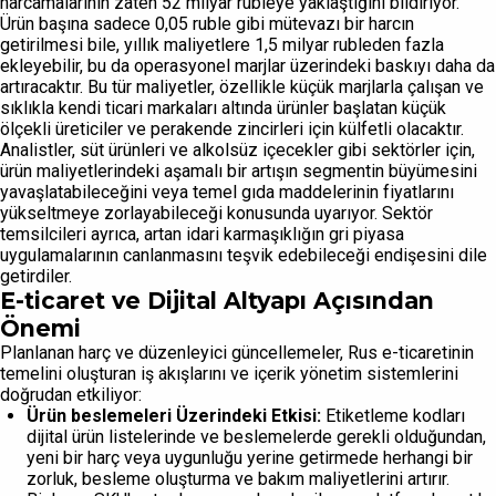
harcamalarının zaten 52 milyar rubleye yaklaştığını bildiriyor.
Ürün başına sadece 0,05 ruble gibi mütevazı bir harcın
getirilmesi bile, yıllık maliyetlere 1,5 milyar rubleden fazla
ekleyebilir, bu da operasyonel marjlar üzerindeki baskıyı daha da
artıracaktır. Bu tür maliyetler, özellikle küçük marjlarla çalışan ve
sıklıkla kendi ticari markaları altında ürünler başlatan küçük
ölçekli üreticiler ve perakende zincirleri için külfetli olacaktır.
Analistler, süt ürünleri ve alkolsüz içecekler gibi sektörler için,
ürün maliyetlerindeki aşamalı bir artışın segmentin büyümesini
yavaşlatabileceğini veya temel gıda maddelerinin fiyatlarını
yükseltmeye zorlayabileceği konusunda uyarıyor. Sektör
temsilcileri ayrıca, artan idari karmaşıklığın gri piyasa
uygulamalarının canlanmasını teşvik edebileceği endişesini dile
getirdiler.
E-ticaret ve Dijital Altyapı Açısından
Önemi
Planlanan harç ve düzenleyici güncellemeler, Rus e-ticaretinin
temelini oluşturan iş akışlarını ve içerik yönetim sistemlerini
doğrudan etkiliyor:
Ürün beslemeleri Üzerindeki Etkisi:
Etiketleme kodları
dijital ürün listelerinde ve beslemelerde gerekli olduğundan,
yeni bir harç veya uygunluğu yerine getirmede herhangi bir
zorluk, besleme oluşturma ve bakım maliyetlerini artırır.