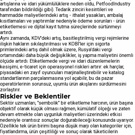
artışlarına ve idari yükümlülüklere neden oldu, PetfoodIndustry
tarafından bildirildiği gibi). Tedarik zinciri kesintileri ve
hammadde maliyetlerindeki artış - ithalat yasakları, ambalaj
kısıtlamaları ve yaptırımlar nedeniyle ödeme sorunları - ürün
etiketlemesi ve dijital kayıt tutma süreçlerinde sürtünmeyi
artırdı.
Aynı zamanda, KDV'deki artış, basitleştirilmiş vergi rejimlerine
ilişkin hakların sıkılaştırılması ve KOBİ'ler için sigorta
primlerindeki artış dahil olmak üzere, Rusya'daki vergi
ortamındaki daha büyük değişiklikler, iş yapma maliyetini önemli
ölçüde artırdı. Etiketlemede vergi ve idari düzenlemelerin
kesişimi, e-ticaret için operasyonel riskleri artırır: ek harçlar,
piyasadaki en zayıf oyuncuları marjinalleştirebilir ve katalog
standartlarının parçalanmasına yol açabilir, bu da pazar
operatörlerinin sorunsuz, uyumlu ürün akışlarını sürdürmesini
zorlaştırır.
Riskler ve Beklentiler
Sektör uzmanları, "sembolik" bir etiketleme harcının, ürün başına
objektif olarak küçük olması rağmen, kümülatif ölçeği ve zaten
devam etmekte olan uygunluk maliyetleri üzerindeki etkisi
nedeniyle orantısız sonuçlar doğurabileceği konusunda uyarıyor.
Özellikle tek ürün birimi başına düşük marjı olan kategoriler için,
fiyatlandırma, ürün çeşitliliği ve sonuç olarak tüketicilerin