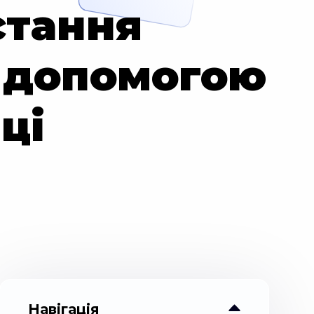
стання
а допомогою
ці
Навігація