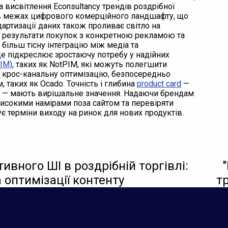
а висвітлення Econsultancy трендів роздрібної
ки в межах цифрового комерційного ландшафту, що
артизації даних також проливає світло на
и результати покупок з конкретною рекламою та
ільш тісну інтеграцію між медіа та
Це підкреслює зростаючу потребу у надійних
IM)
, таких як NotPIM, які можуть полегшити
а крос-канальну оптимізацію, безпосередньо
, таких як Ocado. Точність і глибина
product card
—
 — мають вирішальне значення. Надаючи брендам
високими намірами поза сайтом та перевіряти
ує терміни виходу на ринок для нових продуктів.
ивного ШІ в роздрібній торгівлі:
 оптимізації контенту
т