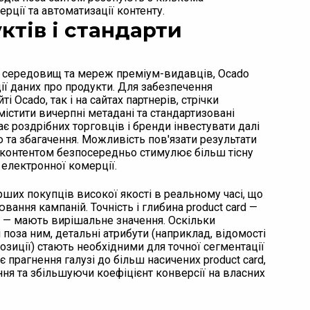
рції та автоматизації контенту.
ктів і стандарти
х середовищ та мереж преміум-видавців, Ocado
ії даних про продукти. Для забезпечення
і Ocado, так і на сайтах партнерів, стрічки
містити вичерпні метадані та стандартизовані
 роздрібних торговців і бренди інвестувати далі
ю та збагачення. Можливість пов'язати результати
контентом безпосередньо стимулює більш тісну
 електронної комерції.
ших покупців високої якості в реальному часі, що
вання кампаній. Точність і глибина product card —
 — мають вирішальне значення. Оскільки
і поза ним, детальні атрибути (наприклад, відомості
позиції) стають необхідними для точної сегментації
 прагнення галузі до більш насичених product card,
я та збільшуючи коефіцієнт конверсії на власних