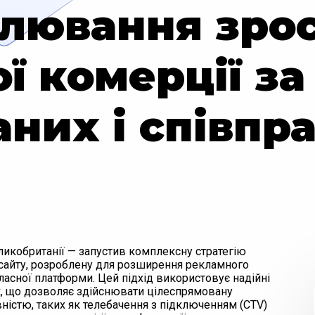
лювання зро
ї комерції з
аних і співпра
ликобританії — запустив комплексну стратегію
сайту, розроблену для розширення рекламного
асної платформи. Цей підхід використовує надійні
к, що дозволяє здійснювати цілеспрямовану
істю, таких як телебачення з підключенням (CTV)