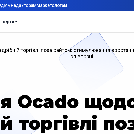
удіям
Редакторам
Маркетологам
сперти
здрібній торгівлі поза сайтом: стимулювання зростан
співпраці
ія Ocado щодо
й торгівлі по