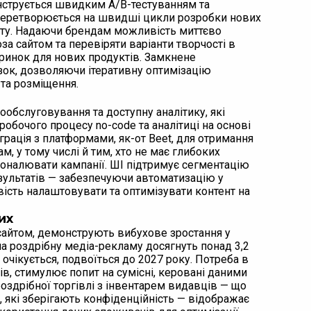
нструється швидким A/B-тестуванням та
— перетворюється на швидші цикли розробки нових
енту. Надаючи брендам можливість миттєво
за сайтом та перевіряти варіанти творчості в
 ринок для нових продуктів. Замкнене
ок, дозволяючи ітеративну оптимізацію
та розміщення.
обслуговування та доступну аналітику, які
робочого процесу no-code та аналітиці на основі
еграція з платформами, як-от Beet, для отримання
, у тому числі й тим, хто не має глибоких
коналювати кампанії. ШІ підтримує сегментацію
результатів — забезпечуючи автоматизацію у
ість налаштовувати та оптимізувати контент на
их
 сайтом, демонструють вибухове зростання у
на роздрібну медіа-рекламу досягнуть понад 3,2
к очікується, подвоїться до 2027 року. Потреба в
ів, стимулює попит на сумісні, керовані даними
 роздрібної торгівлі з інвентарем видавців — що
які зберігають конфіденційність — відображає