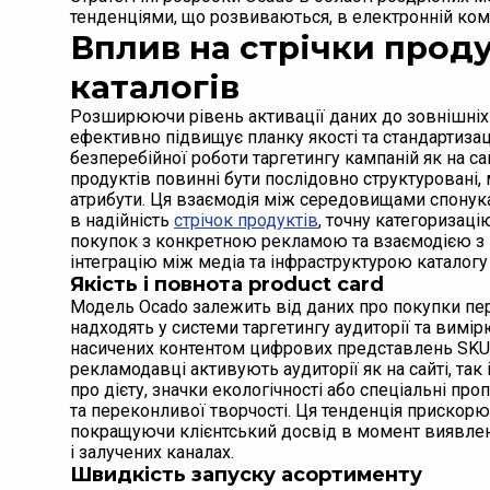
тенденціями, що розвиваються, в електронній коме
Вплив на стрічки проду
каталогів
Розширюючи рівень активації даних до зовнішні
ефективно підвищує планку якості та стандартизац
безперебійної роботи таргетингу кампаній як на сайт
продуктів повинні бути послідовно структуровані, 
атрибути. Ця взаємодія між середовищами спонукає
в надійність
стрічок продуктів
, точну категоризаці
покупок з конкретною рекламою та взаємодією з 
інтеграцію між медіа та інфраструктурою каталогу
Якість і повнота product card
Модель Ocado залежить від даних про покупки пер
надходять у системи таргетингу аудиторії та вимірю
насичених контентом цифрових представлень SKU
рекламодавці активують аудиторії як на сайті, так 
про дієту, значки екологічності або спеціальні про
та переконливої творчості. Ця тенденція прискорює
покращуючи клієнтський досвід в момент виявленн
і залучених каналах.
Швидкість запуску асортименту