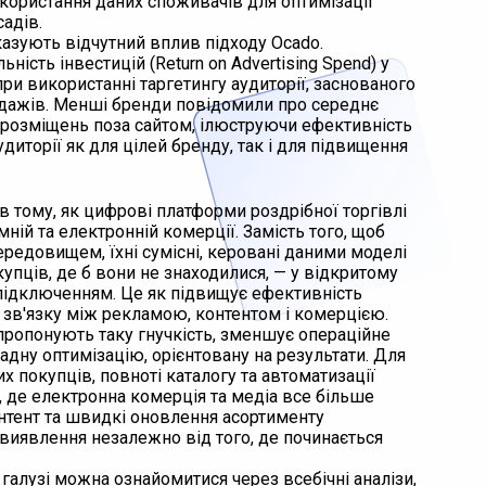
користання даних споживачів для оптимізації
адів.
оказують відчутний вплив підходу Ocado.
сть інвестицій (Return on Advertising Spend) у
 при використанні таргетингу аудиторії, заснованого
одажів. Менші бренди повідомили про середнє
розміщень поза сайтом, ілюструючи ефективність
диторії як для цілей бренду, так і для підвищення
в тому, як цифрові платформи роздрібної торгівлі
й та електронній комерції. Замість того, щоб
едовищем, їхні сумісні, керовані даними моделі
пців, де б вони не знаходилися, — у відкритому
з підключенням. Це як підвищує ефективність
о зв'язку між рекламою, контентом і комерцією.
 пропонують таку гнучкість, зменшує операційне
адну оптимізацію, орієнтовану на результати. Для
покупців, повноті каталогу та автоматизації
, де електронна комерція та медіа все більше
нтент та швидкі оновлення асортименту
 виявлення незалежно від того, де починається
алузі можна ознайомитися через всебічні аналізи,