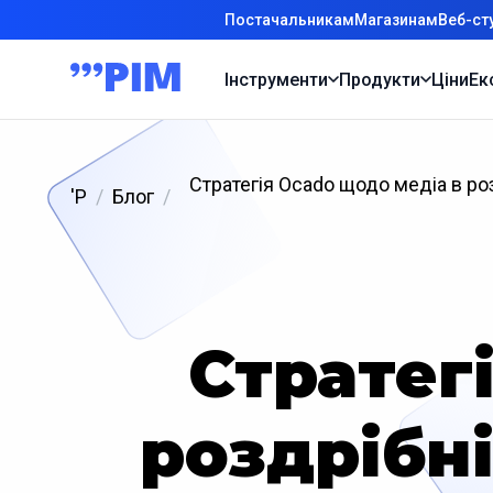
Постачальникам
Магазинам
Веб-ст
Інструменти
Продукти
Ціни
Ек
Стратегія Ocado щодо медіа в ро
'P
Блог
Стратег
роздрібні