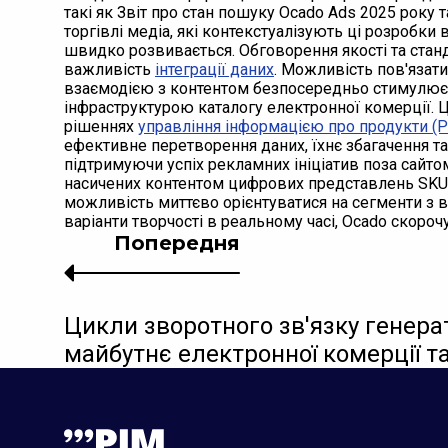
такі як Звіт про стан пошуку Ocado Ads 2025 року т
торгівлі медіа, які контекстуалізують ці розроб
швидко розвивається. Обговорення якості та станд
важливість
інтеграції даних
. Можливість пов'язат
взаємодією з контентом безпосередньо стимулює б
інфраструктурою каталогу електронної комерції. 
рішеннях
управління інформацією про продукти (P
ефективне перетворення даних, їхнє збагачення т
підтримуючи успіх рекламних ініціатив поза сайтом
насичених контентом цифрових представлень SKU
можливість миттєво орієнтуватися на сегменти з 
варіанти творчості в реальному часі, Ocado скороч
Попередня
Цикли зворотного зв'язку генерат
майбутнє електронної комерції та