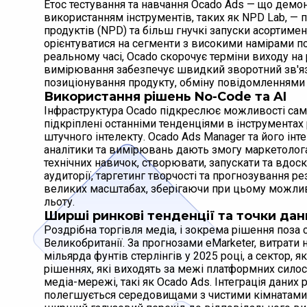
Етос тестування та навчання Ocado Ads — що демо
використанням інструментів, таких як NPD Lab, 
продуктів (NPD) та більш гнучкі запуски асортим
орієнтуватися на сегменти з високими намірами по
реальному часі, Ocado скорочує терміни виходу на
вимірювання забезпечує швидкий зворотний зв'яз
позиціонування продукту, обміну повідомленнями 
Використання рішень No-Code та AI
Інфраструктура Ocado підкреслює можливості само
підкріплені останніми тенденціями в інструментах 
штучного інтелекту. Ocado Ads Manager та його інт
аналітики та вимірювань дають змогу маркетологам
технічних навичок, створювати, запускати та вдос
аудиторії, таргетинг творчості та прогнозування 
великих масштабах, зберігаючи при цьому можлив
льоту.
Ширші ринкові тенденції та точки дан
Роздрібна торгівля медіа, і зокрема рішення поза
Великобританії. За прогнозами eMarketer, витрати 
мільярда фунтів стерлінгів у 2025 році, а сектор, я
рішеннях, які виходять за межі платформних силос
медіа-мережі, такі як Ocado Ads. Інтеграція даних
полегшується середовищами з чистими кімнатами, 