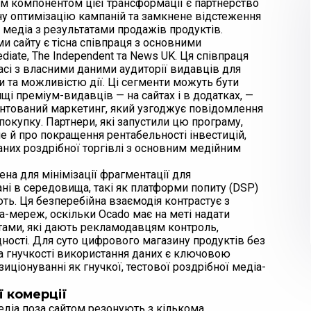
м компонентом цієї трансформації є партнерство
ну оптимізацію кампаній та замкнене відстеження
 медіа з результатами продажів продуктів.
и сайту є тісна співпраця з основними
iate, The Independent та News UK. Ця співпраця
асі з власними даними аудиторії видавців для
 та можливістю дії. Ці сегменти можуть бути
 преміум-видавців — на сайтах і в додатках, —
єнтований маркетинг, який узгоджує повідомлення
окупку. Партнери, які запустили цю програму,
е й про покращення рентабельності інвестицій,
них роздрібної торгівлі з основним медійним
ена для мінімізації фрагментації для
ні в середовища, такі як платформи попиту (DSP)
ють. Ця безперебійна взаємодія контрастує з
а-мереж, оскільки Ocado має на меті надати
ами, які дають рекламодавцям контроль,
дності. Для суто цифрового магазину продуктів без
та гнучкості використання даних є ключовою
иціонуванні як гнучкої, тестової роздрібної медіа-
 комерції
медіа поза сайтом резонують з кількома