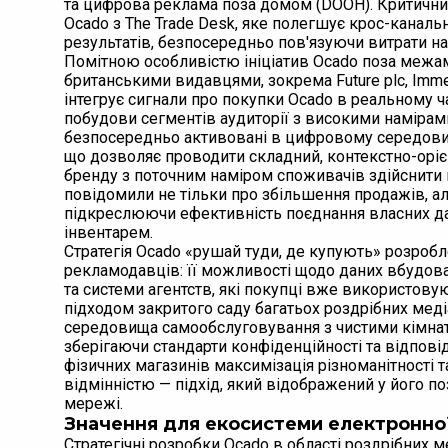
та цифрова реклама поза домом (DOOH). Критични
Ocado з The Trade Desk, яке полегшує крос-каналь
результатів, безпосередньо пов'язуючи витрати на
Помітною особливістю ініціатив Ocado поза межам
британськими видавцями, зокрема Future plc, Immed
інтегрує сигнали про покупки Ocado в реальному ч
побудови сегментів аудиторії з високими намірами
безпосередньо активовані в цифровому середовищі
що дозволяє проводити складний, контекстно-орі
бренду з поточним наміром споживачів здійснити п
повідомили не тільки про збільшення продажів, ал
підкреслюючи ефективність поєднання власних да
інвентарем.
Стратегія Ocado «рушай туди, де купують» розробл
рекламодавців: її можливості щодо даних вбудова
та системи агентств, які покупці вже використову
підходом закритого саду багатьох роздрібних меді
середовища самообслуговування з чистими кімнат
зберігаючи стандарти конфіденційності та відпові
фізичних магазинів максимізація різноманітності 
відмінністю — підхід, який відображений у його поз
мережі.
Значення для екосистеми електронної
Стратегічні розробки Ocado в області роздрібних 