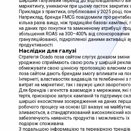
ширший галузевий перехід до відповідального ви
маркетингу, уникаючи при цьому пасток закритих с
Приклади з практики, опубліковані у 2025 році, п
Наприклад, бренди FMCG повідомили про рентабельні
кілька разів вищу, ніж традиційні базові кампанії,
на даних про покупки та замкненому атрибуції пр
збільшення ROAS на 300–400% від спонсорованих 
грануляційованої, підкріпленої даними активації ау
продуктивності.
Наслідки для галузі
Стратегія Ocado поза сайтом слугує доказом зміни 
уроджено сприймають свою роль у ширшій рекламні
обмежувати свою ціннісну пропозицію власним сер
поза сайтом дають брендам змогу впливати на поку
Інтернеті, властивостях видавців та телебаченні 
витрат на маркетинг, так і звужує цикл зворотног
Для брендів і агентств взаємодія з мережами, які
тертя, прискорює запуск кампаній та підтримує скл
ширшої екосистеми зосередження на даних перших 
робочого процесу на основі ШІ вказує на майбутнє
зливаються, а стандартизований високоякісний ко
забезпечують наявність продуктів і можливість їх
подорож споживача.
З подальшою інформацією та перевіркою трендів г