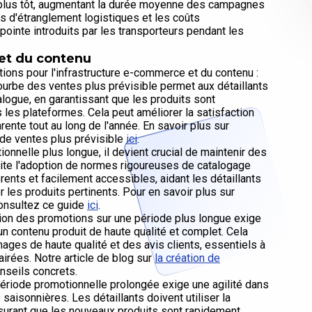
s plus tôt, augmentant la durée moyenne des campagnes
ts d'étranglement logistiques et les coûts
pointe introduits par les transporteurs pendant les
 et du contenu
ations pour l'infrastructure e-commerce et du contenu :
urbe des ventes plus prévisible permet aux détaillants
talogue, en garantissant que les produits sont
les plateformes. Cela peut améliorer la satisfaction
rente tout au long de l'année. En savoir plus sur
e de ventes plus prévisible
ici
.
nnelle plus longue, il devient crucial de maintenir des
site l'adoption de normes rigoureuses de catalogage
rents et facilement accessibles, aidant les détaillants
 les produits pertinents. Pour en savoir plus sur
consultez ce guide
ici
.
ion des promotions sur une période plus longue exige
un contenu produit de haute qualité et complet. Cela
mages de haute qualité et des avis clients, essentiels à
lairées. Notre article de blog sur
la création de
nseils concrets.
ériode promotionnelle prolongée exige une agilité dans
aisonnières. Les détaillants doivent utiliser la
ssurant que les nouveaux produits sont rapidement