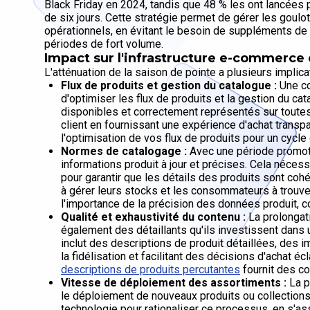
Black Friday en 2024, tandis que 48 % les ont lancée
de six jours. Cette stratégie permet de gérer les goulo
opérationnels, en évitant le besoin de suppléments de 
périodes de fort volume.
Impact sur l'infrastructure e-commerce
L'atténuation de la saison de pointe a plusieurs implic
Flux de produits et gestion du catalogue :
Une co
d'optimiser les flux de produits et la gestion du ca
disponibles et correctement représentés sur toutes 
client en fournissant une expérience d'achat transpa
l'optimisation de vos flux de produits pour un cycl
Normes de catalogage :
Avec une période promotio
informations produit à jour et précises. Cela néces
pour garantir que les détails des produits sont cohé
à gérer leurs stocks et les consommateurs à trouver
l'importance de la précision des données produit, 
Qualité et exhaustivité du contenu :
La prolongat
également des détaillants qu'ils investissent dans 
inclut des descriptions de produit détaillées, des i
la fidélisation et facilitant des décisions d'achat éc
descriptions de produits percutantes
fournit des co
Vitesse de déploiement des assortiments :
La p
le déploiement de nouveaux produits ou collections s
technologie pour rationaliser ce processus, en s'a