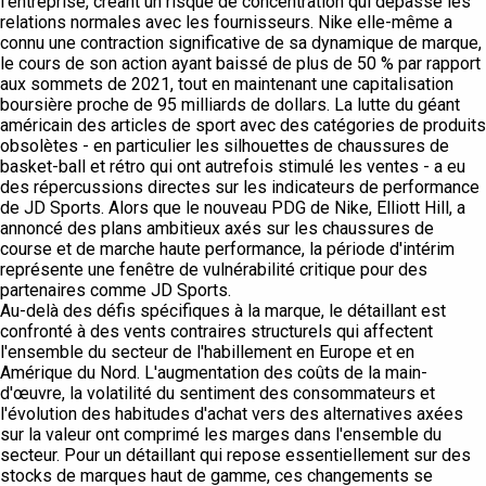
l'entreprise, créant un risque de concentration qui dépasse les
relations normales avec les fournisseurs. Nike elle-même a
connu une contraction significative de sa dynamique de marque,
le cours de son action ayant baissé de plus de 50 % par rapport
aux sommets de 2021, tout en maintenant une capitalisation
boursière proche de 95 milliards de dollars. La lutte du géant
américain des articles de sport avec des catégories de produits
obsolètes - en particulier les silhouettes de chaussures de
basket-ball et rétro qui ont autrefois stimulé les ventes - a eu
des répercussions directes sur les indicateurs de performance
de JD Sports. Alors que le nouveau PDG de Nike, Elliott Hill, a
annoncé des plans ambitieux axés sur les chaussures de
course et de marche haute performance, la période d'intérim
représente une fenêtre de vulnérabilité critique pour des
partenaires comme JD Sports.
Au-delà des défis spécifiques à la marque, le détaillant est
confronté à des vents contraires structurels qui affectent
l'ensemble du secteur de l'habillement en Europe et en
Amérique du Nord. L'augmentation des coûts de la main-
d'œuvre, la volatilité du sentiment des consommateurs et
l'évolution des habitudes d'achat vers des alternatives axées
sur la valeur ont comprimé les marges dans l'ensemble du
secteur. Pour un détaillant qui repose essentiellement sur des
stocks de marques haut de gamme, ces changements se