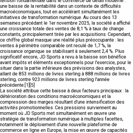
tension fondamentale dans le commerce de détail moderne :
une baisse de la rentabilité dans un contexte de difficultés
macroéconomiques, tout en accélérant simultanément les
initiatives de transformation numérique. Au cours des 13
semaines précédant le 1er novembre 2025, la société a affiché
une croissance totale des ventes de 8,1 % à taux de change
constants, principalement tirée par les acquisitions. Cependant,
ce chiffre global masque une réalité plus préoccupante : les
ventes à périmètre comparable ont reculé de 1,7 %, la
croissance organique se stabilisant à seulement 2,4 %. Plus
significatif encore, JD Sports a revu à la baisse son bénéfice
avant impôts et éléments exceptionnels pour l'exercice, pour le
situer dans la partie inférieure des prévisions des analystes,
allant de 853 millions de livres sterling à 888 millions de livres
sterling, contre 923 millions de livres sterling l'année
précédente.[1][5]
La société attribue cette baisse à deux facteurs principaux : la
détérioration des conditions macroéconomiques et la
compression des marges résultant d'une intensification des
activités promotionnelles. Ces pressions surviennent au
moment où JD Sports met simultanément en œuvre une
stratégie de transformation numérique à multiples facettes,
notamment le déploiement d'une nouvelle plateforme de
commerce en ligne en Europe, la mise en œuvre de capacités